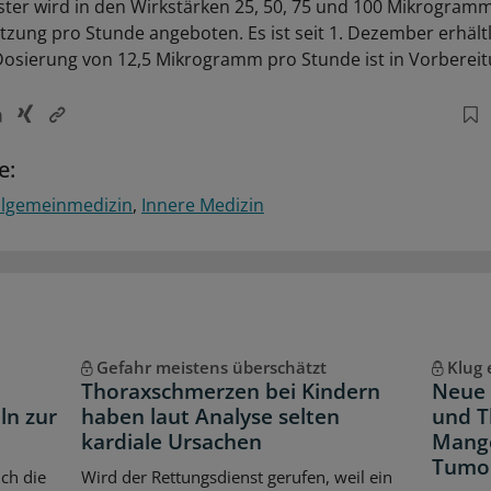
ster wird in den Wirkstärken 25, 50, 75 und 100 Mikrogram
tzung pro Stunde angeboten. Es ist seit 1. Dezember erhältl
Dosierung von 12,5 Mikrogramm pro Stunde ist in Vorbereit
e:
llgemeinmedizin
Innere Medizin
Gefahr meistens überschätzt
Klug 
Thoraxschmerzen bei Kindern
Neue 
ln zur
haben laut Analyse selten
und T
kardiale Ursachen
Mange
Tumo
ch die
Wird der Rettungsdienst gerufen, weil ein