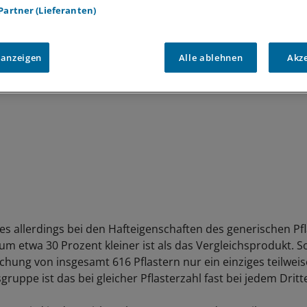
terstützten Veranstaltung.
 Partner (Lieferanten)
 anzeigen
Alle ablehnen
Akz
 es allerdings bei den Hafteigenschaften des generischen Pf
um etwa 30 Prozent kleiner ist als das Vergleichsprodukt. So
chung von insgesamt 616 Pflastern nur ein einziges teilweise
gruppe ist das bei gleicher Pflasterzahl fast bei jedem Dritt