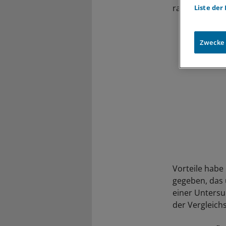
ratiopharm un
Liste der
Zwecke
Vorteile habe
gegeben, das 
einer Untersu
der Vergleichs