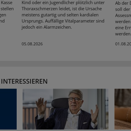
 Kasse
Kind oder ein Jugendlicher plötzlich unter
Ab der 
stellen
Thoraxschmerzen leidet, ist die Ursache
soll de
gen
meistens gutartig und selten kardialen
Assessm
Und
Ursprungs. Auffällige Vitalparameter sind
werden 
jedoch ein Alarmzeichen.
eine Er
werden
05.08.2026
01.08.2
 INTERESSIEREN