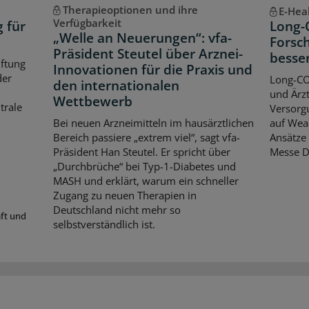
Therapieoptionen und ihre
E-Hea
Verfügbarkeit
g für
Long-
„Welle an Neuerungen“: vfa-
Forsch
Präsident Steutel über Arznei-
besse
iftung
Innovationen für die Praxis und
der
Long-CO
den internationalen
und Ärzt
Wettbewerb
trale
Versorgu
Bei neuen Arzneimitteln im hausärztlichen
auf Wear
Bereich passiere „extrem viel“, sagt vfa-
Ansätze 
Präsident Han Steutel. Er spricht über
Messe D
„Durchbrüche“ bei Typ-1-Diabetes und
MASH und erklärt, warum ein schneller
Zugang zu neuen Therapien in
Deutschland nicht mehr so
aft und
selbstverständlich ist.