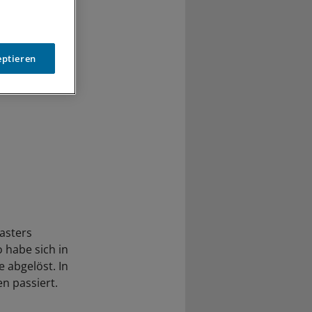
eptieren
lasters
 habe sich in
 abgelöst. In
en passiert.