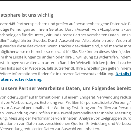
 Ein neues, generisches Fentanyl-Pflaster macht die Therapi
vatsphäre ist uns wichtig
chmerzpatienten kostengünstiger. Es hat seine Bioäquival
sen und ist kleiner als andere Fentanyl-Matrixpflaster.
nsere
145
-Partner speichern und greifen auf personenbezogene Daten wie 
utige Kennungen auf Ihrem Gerät zu. Durch Auswahl von Akzeptieren aktivi
echnologien für die unter „Wir und unsere Partner verarbeiten Daten, um I
ellen“ aufgeführten Zwecke. Durch Auswahl von Alle ablehnen oder Widerruf
30.01.2006, 08:00 Uhr
ng werden diese deaktiviert. Wenn Tracker deaktiviert sind, sind manche Inh
öglicherweise nicht mehr so relevant für Sie. Sie können dieses Menü jeder
um Ihre Einstellungen zu ändern oder Ihre Einwilligung zu widerrufen, indem
nstellungen verwalten am unteren Rand der Webseite klicken [oder das sc
en links auf der Webseite, falls zutreffend]. Ihre Einstellungen gelten inner
-ratiopharm® Matrixpflaster wurde auf die sichere und hau
eitere Informationen finden Sie in unserer Datenschutzerklärung.
Details 
gesetzt, bei der der Wirkstoff in eine Matrix aus Polyacryls
Datenschutzerklärung.
t und daraus kontinuierlich freigesetzt wird. Dadurch wird 
 unsere Partner verarbeiten Daten, um Folgendes bereit
eize empfindliches Depot mit gelöstem Fentanyl vermiede
von oder Zugriff auf Informationen auf einem Endgerät. Verwendung reduzi
l von Werbeanzeigen. Erstellung von Profilen für personalisierte Werbung
uivalenzstudien hätten ergeben, daß das neue generische 
en zur Auswahl personalisierter Werbung. Erstellung von Profilen zur Person
en. Verwendung von Profilen zur Auswahl personalisierter Inhalte. Messung
 dem Original-Depotpflaster bei gleicher Wirkstärke bei der
ung. Messung der Performance von Inhalten. Analyse von Zielgruppen durch
rationen an Fentanyl vollständig ebenbürtig sei, sagte Pro
inationen von Daten aus verschiedenen Quellen. Entwicklung und Verbess
e von der Socratec R&D GmbH Oberursel auf einer vom U
 Verwendung reduzierter Daten zur Auswahl von Inhalten.