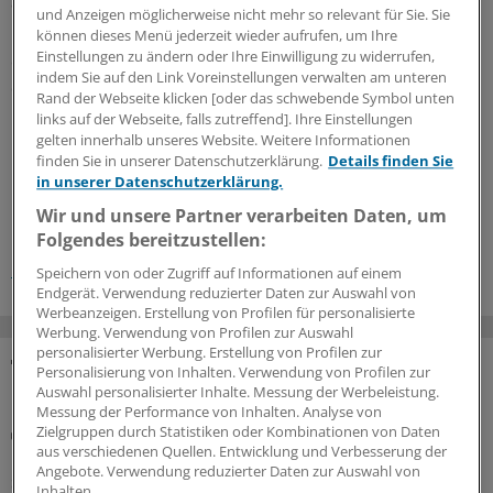
90 Prozent der Patienten zu vollständiger
und Anzeigen möglicherweise nicht mehr so relevant für Sie. Sie
Beschwerdefreiheit und bei weiteren gut 8 Prozent zu
können dieses Menü jederzeit wieder aufrufen, um Ihre
Einstellungen zu ändern oder Ihre Einwilligung zu widerrufen,
einer signifikanten Besserung. In der Placebo-Gruppe
indem Sie auf den Link Voreinstellungen verwalten am unteren
dagegen hatten sich die Beschwerden bei den meisten
Rand der Webseite klicken [oder das schwebende Symbol unten
Patienten verschlechtert.
links auf der Webseite, falls zutreffend]. Ihre Einstellungen
gelten innerhalb unseres Website. Weitere Informationen
finden Sie in unserer Datenschutzerklärung.
Details finden Sie
0
in unserer Datenschutzerklärung.
Wir und unsere Partner verarbeiten Daten, um
Schlagworte:
Folgendes bereitzustellen:
Homöopathie
Allgemeinmedizin
Innere Medizin
Speichern von oder Zugriff auf Informationen auf einem
Endgerät. Verwendung reduzierter Daten zur Auswahl von
Werbeanzeigen. Erstellung von Profilen für personalisierte
Werbung. Verwendung von Profilen zur Auswahl
personalisierter Werbung. Erstellung von Profilen zur
Personalisierung von Inhalten. Verwendung von Profilen zur
MEHR ZUM THEMA
Auswahl personalisierter Inhalte. Messung der Werbeleistung.
Messung der Performance von Inhalten. Analyse von
Zielgruppen durch Statistiken oder Kombinationen von Daten
Beitragssatzstabilisierungsgesetz
aus verschiedenen Quellen. Entwicklung und Verbesserung der
GKV-Spargesetz tritt in Kraft: Welche Neuerungen
Angebote. Verwendung reduzierter Daten zur Auswahl von
sofort greifen
Inhalten.