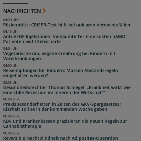
NACHRICHTEN
04:30 Uhr
Pilzkeratitis: CRISPR-Test hilft bei unklaren Verdachtsfällen
04:16 Uhr
Anti-VEGF-Injektionen: Versäumte Termine kosten nAMD-
Patienten wohl Sehschärfe
04:04 Uhr
Vegetarische und vegane Ernährung bei Kindern mit
Vorerkrankungen
04:00 Uhr
Reiseimpfungen bei Kindern: Müssen Abstandsregeln
eingehalten werden?
03:05 Uhr
Gesundheitsrechtler Thomas Schlegel: „Krankheit wirkt wie
eine stille Rezession im Inneren der Wirtschaft“
06.08.2026
Praxisbesonderheiten in Zeiten des GKV-Spargesetzes:
Klarheit soll es in der kommenden Woche geben
06.08.2026
KBV und Krankenkassen präzisieren die neuen Regeln zur
Cannabistherapie
06.08.2026
Reversible Nachtblindheit nach Adipositas-Operation