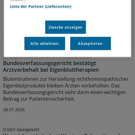
Das umstrittene GKV-Spargesetz ist in Kraft getreten.
Liste der Partner (Lieferanten)
Das bedeutet auch, dass schon jetzt einige Regelungen
der Arzneitherapie gelten – unter anderem das Aus der
Homöopathie auf Kosten der GKV.
Zwecke anzeigen
03.08.2026
Alle ablehnen
Akzeptieren
Heilpraktikerin scheitert mit Beschwerde
Bundesverfassungsgericht bestätigt
Arztvorbehalt bei Eigenbluttherapien
Blutentnahmen zur Herstellung nichthomöopathischer
Eigenblutprodukte bleiben Ärzten vorbehalten. Das
Bundesverfassungsgericht sieht darin einen wichtigen
Beitrag zur Patientensicherheit.
28.07.2026
GKV-Spargesetz