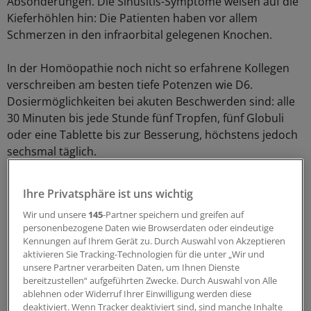
Absonderungen. Die Sinusitis-Symptome weisen auf die
Kieferhöhlen hin: Die Patienten haben vor allem
Schmerzen in den infraorbital gelegenen Knochen.
In der Homöopathie noch nicht so erfahrene Kollegen
verschreiben am besten tiefe Potenzen wie D6.
Dosiermöglichkeiten bei akuten Beschwerden sind: alle
30 Minuten bis jede Stunde fünf Tropfen, fünf Globuli
oder eine Tablette bis zur Besserung, höchstens jedoch
sechsmal täglich.
Erfolg mit Komplexmittel zur Therapie bei
Ihre Privatsphäre ist uns wichtig
Rhinosinusitis
Wir und unsere
145
-Partner speichern und greifen auf
personenbezogene Daten wie Browserdaten oder eindeutige
In einer Placebo-kontrollierten Studie bei 144 Patienten
Kennungen auf Ihrem Gerät zu. Durch Auswahl von Akzeptieren
mit Rhinosinusitis hat sich das Komplexmittel Cinnabaris
aktivieren Sie Tracking-Technologien für die unter „Wir und
Pentarkan® H mit den Komponenten Cinnabaris D3,
unsere Partner verarbeiten Daten, um Ihnen Dienste
bereitzustellen“ aufgeführten Zwecke. Durch Auswahl von Alle
Echinacea D1, Hydrastis D3 und Kalium bichromicum D3
ablehnen oder Widerruf Ihrer Einwilligung werden diese
bewährt. Die Therapie mit dem Komplexmittel führte bei
deaktiviert. Wenn Tracker deaktiviert sind, sind manche Inhalte