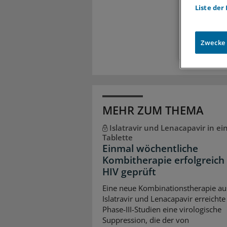
Liste der
Exkl
Zugr
Zwecke
MEHR ZUM THEMA
Islatravir und Lenacapavir in ei
Tablette
Einmal wöchentliche
Kombitherapie erfolgreich 
HIV geprüft
Eine neue Kombinationstherapie au
Islatravir und Lenacapavir erreichte
Phase-III-Studien eine virologische
Suppression, die der von