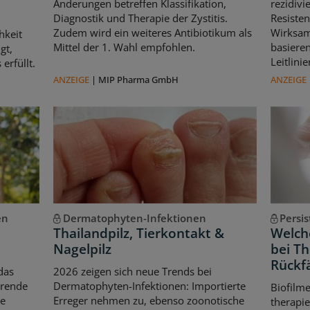
Änderungen betreffen Klassifikation,
rezidivi
Diagnostik und Therapie der Zystitis.
Resisten
Zudem wird ein weiteres Antibiotikum als
Wirksam
hkeit
Mittel der 1. Wahl empfohlen.
basiere
gt,
Leitlin
erfüllt.
ANZEIGE
|
MIP Pharma GmbH
ANZEIGE
en
Dermatophyten-Infektionen
Persi
Thailandpilz, Tierkontakt &
Welche
Nagelpilz
bei T
Rückfä
das
2026 zeigen sich neue Trends bei
erende
Dermatophyten-Infektionen: Importierte
Biofilm
le
Erreger nehmen zu, ebenso zoonotische
therapie