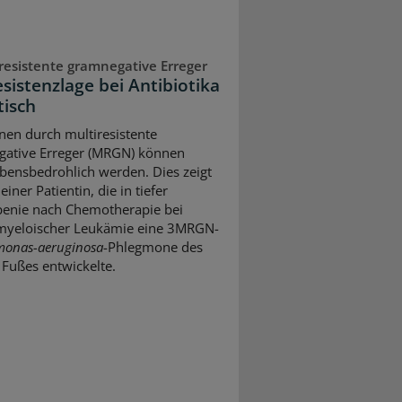
resistente gramnegative Erreger
esistenzlage bei Antibiotika
itisch
onen durch multiresistente
ative Erreger (MRGN) können
ebensbedrohlich werden. Dies zeigt
 einer Patientin, die in tiefer
enie nach Chemotherapie bei
myeloischer Leukämie eine 3MRGN-
onas-aeruginosa
-Phlegmone des
 Fußes entwickelte.