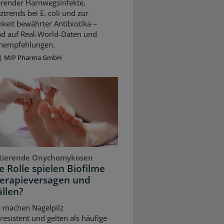
erender Harnwegsinfekte,
ztrends bei E. coli und zur
keit bewährter Antibiotika –
nd auf Real-World-Daten und
ienempfehlungen.
|
MIP Pharma GmbH
stierende Onychomykosen
 Rolle spielen Biofilme
herapieversagen und
llen?
e machen Nagelpilz
resistent und gelten als häufige