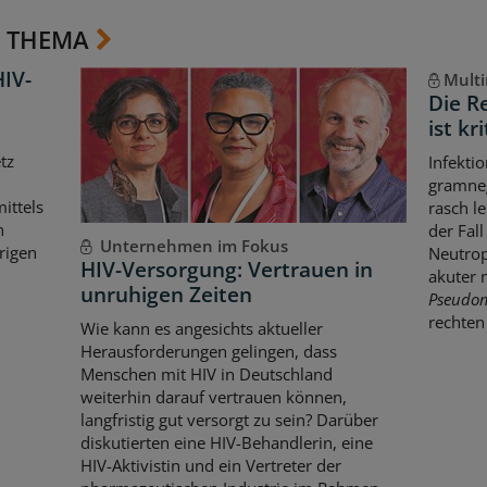
 THEMA
HIV-
Multi
Die R
ist kr
tz
Infekti
gramneg
ittels
rasch l
n
der Fall
Unternehmen im Fokus
rigen
Neutrop
HIV-Versorgung: Vertrauen in
akuter 
unruhigen Zeiten
Pseudom
rechten
Wie kann es angesichts aktueller
Herausforderungen gelingen, dass
Menschen mit HIV in Deutschland
weiterhin darauf vertrauen können,
langfristig gut versorgt zu sein? Darüber
diskutierten eine HIV-Behandlerin, eine
HIV-Aktivistin und ein Vertreter der