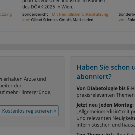
pharmazeutischen Industrie im Rahmen
des DÖAK 2025 in Wien.
tützung
Sonderbericht
|
Mit freundlicher Unterstützung
Sonderbe
von:
Gilead Sciences GmbH, Martinsried
von:
Shi
Haben Sie schon 
abonniert?
n
erhalten Ärzte und
beiter der
Von Diabetologie bis E-H
auf mehr Hintergründe,
praxisrelevanten Themen
Jetzt neu jeden Montag:
Kostenlos registrieren »
„Allgemeinmedizin“ mit p
und relevanten Neuigkei
internistischen und hausä
Top-Thema:
Erhalten Sie