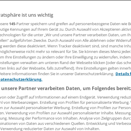
vatsphäre ist uns wichtig
mit HIV, die eine komplexe Mehrtablettentherapie erhalten
herige Einzel-Tabletten-Regime eignen, könnte die Kombinat
nsere
145
-Partner speichern und greifen auf personenbezogene Daten wie 
nd Lenacapavir eine Option sein. Auch für ältere Patientinn
utige Kennungen auf Ihrem Gerät zu. Durch Auswahl von Akzeptieren aktivi
echnologien für die unter „Wir und unsere Partner verarbeiten Daten, um I
sie offenbar geeignet.
ellen“ aufgeführten Zwecke. Durch Auswahl von Alle ablehnen oder Widerruf
ng werden diese deaktiviert. Wenn Tracker deaktiviert sind, sind manche Inh
öglicherweise nicht mehr so relevant für Sie. Sie können dieses Menü jeder
 Leserin, lieber Leser,
um Ihre Einstellungen zu ändern oder Ihre Einwilligung zu widerrufen, indem
nstellungen verwalten am unteren Rand der Webseite klicken [oder das sc
tändigen Beitrag können Sie lesen, sobald Sie sich eingelogg
en links auf der Webseite, falls zutreffend]. Ihre Einstellungen gelten inner
eitere Informationen finden Sie in unserer Datenschutzerklärung.
Details 
Jetzt anmelden »
Kostenlos registriere
Datenschutzerklärung.
 unsere Partner verarbeiten Daten, um Folgendes bereit
 vergessen?
von oder Zugriff auf Informationen auf einem Endgerät. Verwendung reduzi
es Problem beim Login?
l von Werbeanzeigen. Erstellung von Profilen für personalisierte Werbung
en zur Auswahl personalisierter Werbung. Erstellung von Profilen zur Person
dung ist mit wenigen Klicks erledigt und kostenlos.
en. Verwendung von Profilen zur Auswahl personalisierter Inhalte. Messung
ung. Messung der Performance von Inhalten. Analyse von Zielgruppen durch
teile des kostenlosen Login:
inationen von Daten aus verschiedenen Quellen. Entwicklung und Verbess
 Verwendung reduzierter Daten zur Auswahl von Inhalten.
r
Analysen, Hintergründe und Infografiken