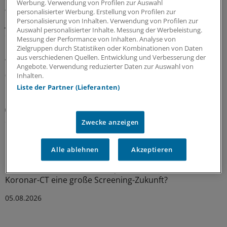
Werbung. Verwendung von Profilen zur Auswahl
Wird der Rettungsdienst gerufen, weil ein Kind oder ein
personalisierter Werbung. Erstellung von Profilen zur
Personalisierung von Inhalten. Verwendung von Profilen zur
Jugendlicher plötzlich unter Thoraxschmerzen leidet, ist
Auswahl personalisierter Inhalte. Messung der Werbeleistung.
die Ursache meistens gutartig und selten kardialen
Messung der Performance von Inhalten. Analyse von
Ursprungs. Auffällige Vitalparameter sind jedoch ein
Zielgruppen durch Statistiken oder Kombinationen von Daten
Alarmzeichen.
aus verschiedenen Quellen. Entwicklung und Verbesserung der
Angebote. Verwendung reduzierter Daten zur Auswahl von
05.08.2026
Inhalten.
Liste der Partner (Lieferanten)
Plaques bewerten
Screening mittels Koronar-CT: Was das bringen
Zwecke anzeigen
könnte
Moderne CT-Geräte können Koronargefäße sichtbar
Alle ablehnen
Akzeptieren
machen. Sie können aber auch atherosklerotischen
Gefäßschäden tief in die Plaque-Seele blicken. Hat die
Koronar-CT eine große Screening-Zukunft?
05.08.2026