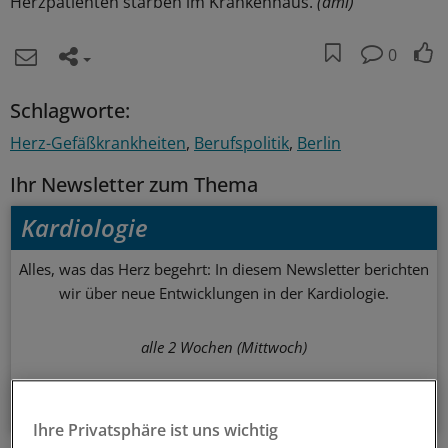
Herzpatienten starben im Krankenhaus.
(ami)
0
Schlagworte:
Herz-Gefäßkrankheiten
Berufspolitik
Berlin
Ihr Newsletter zum Thema
Kardiologie
Alles, was das Herz begehrt: In diesem Newsletter berichten
wir über neue Entwicklungen in der Kardiologie.
alle 2 Wochen (Mittwoch)
Zum Abonnieren bitte anmelden
Ihre Privatsphäre ist uns wichtig