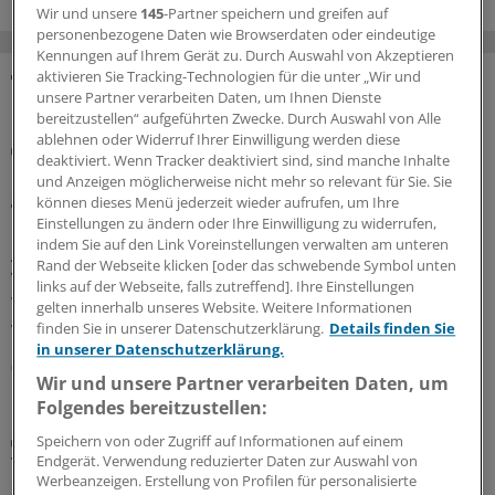
Wir und unsere
145
-Partner speichern und greifen auf
personenbezogene Daten wie Browserdaten oder eindeutige
Kennungen auf Ihrem Gerät zu. Durch Auswahl von Akzeptieren
aktivieren Sie Tracking-Technologien für die unter „Wir und
unsere Partner verarbeiten Daten, um Ihnen Dienste
MEHR ZUM THEMA
bereitzustellen“ aufgeführten Zwecke. Durch Auswahl von Alle
ablehnen oder Widerruf Ihrer Einwilligung werden diese
Risiko einschätzen und Lebensstil ändern
deaktiviert. Wenn Tracker deaktiviert sind, sind manche Inhalte
Diabetes und Vorhofflimmern: Das hilft gegen die
und Anzeigen möglicherweise nicht mehr so relevant für Sie. Sie
gefährliche Kombi
können dieses Menü jederzeit wieder aufrufen, um Ihre
Einstellungen zu ändern oder Ihre Einwilligung zu widerrufen,
Ein Diabetes schlägt auf Nerven, Nieren, Gefäße und
indem Sie auf den Link Voreinstellungen verwalten am unteren
Augen. Dass er auch Herzrhythmusstörungen und
Rand der Webseite klicken [oder das schwebende Symbol unten
Vorhofflimmern begünstigen kann, ist weniger bekannt.
links auf der Webseite, falls zutreffend]. Ihre Einstellungen
Wie Sie Ihre Patientinnen und Patienten bestmöglich
gelten innerhalb unseres Website. Weitere Informationen
versorgen.
finden Sie in unserer Datenschutzerklärung.
Details finden Sie
in unserer Datenschutzerklärung.
06.08.2026
Wir und unsere Partner verarbeiten Daten, um
Folgendes bereitzustellen:
Gefahr meistens überschätzt
Speichern von oder Zugriff auf Informationen auf einem
Thoraxschmerzen bei Kindern haben laut Analyse
Endgerät. Verwendung reduzierter Daten zur Auswahl von
Werbeanzeigen. Erstellung von Profilen für personalisierte
selten kardiale Ursachen