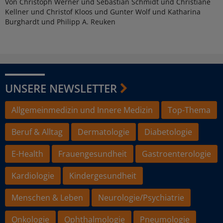
Von Christoph Werner und Sebastian Schmidt und Christiane
Kellner und Christof Kloos und Gunter Wolf und Katharina
Burghardt und Philipp A. Reuken
UNSERE NEWSLETTER
Allgemeinmedizin und Innere Medizin
Top-Thema
Beruf & Alltag
Dermatologie
Diabetologie
E-Health
Frauengesundheit
Gastroenterologie
Kardiologie
Kindergesundheit
Menschen & Leben
Neurologie/Psychiatrie
Onkologie
Ophthalmologie
Pneumologie