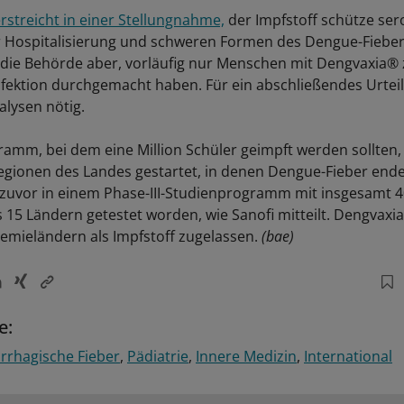
rstreicht in einer Stellungnahme,
der Impfstoff schütze ser
 Hospitalisierung und schweren Formen des Dengue-Fieber
 die Behörde aber, vorläufig nur Menschen mit Dengvaxia® 
Infektion durchgemacht haben. Für ein abschließendes Urteil
nalysen nötig.
amm, bei dem eine Million Schüler geimpft werden sollten, 
Regionen des Landes gestartet, in denen Dengue-Fieber ende
 zuvor in einem Phase-III-Studienprogramm mit insgesamt 4
15 Ländern getestet worden, wie Sanofi mitteilt. Dengvaxia®
emieländern als Impfstoff zugelassen.
(bae)
e:
rhagische Fieber
Pädiatrie
Innere Medizin
International