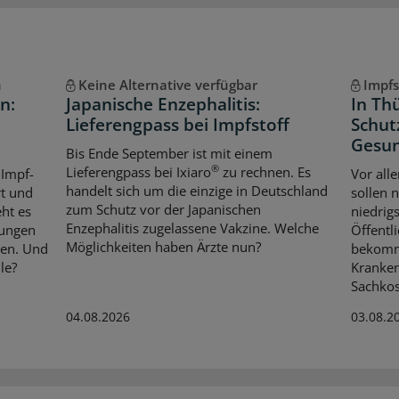
n
Keine Alternative verfügbar
Impfs
n:
Japanische Enzephalitis:
In Th
Lieferengpass bei Impfstoff
Schut
Gesun
Bis Ende September ist mit einem
®
Lieferengpass bei Ixiaro
zu rechnen. Es
 Impf-
Vor all
handelt sich um die einzige in Deutschland
rt und
sollen 
zum Schutz vor der Japanischen
ht es
niedrig
Enzephalitis zugelassene Vakzine. Welche
fungen
Öffentl
Möglichkeiten haben Ärzte nun?
ien. Und
bekomme
le?
Kranke
Sachkos
04.08.2026
03.08.2