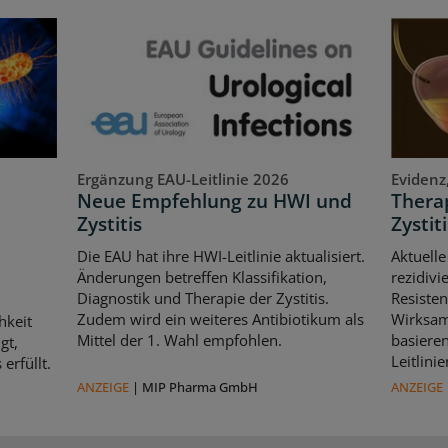
Ergänzung EAU-Leitlinie 2026
Evidenz
Neue Empfehlung zu HWI und
Therap
Zystitis
Zystiti
Die EAU hat ihre HWI-Leitlinie aktualisiert.
Aktuelle
Änderungen betreffen Klassifikation,
rezidivi
Diagnostik und Therapie der Zystitis.
Resisten
Zudem wird ein weiteres Antibiotikum als
Wirksam
hkeit
Mittel der 1. Wahl empfohlen.
basiere
gt,
Leitlin
erfüllt.
ANZEIGE
|
MIP Pharma GmbH
ANZEIGE