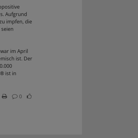
opositive
s. Aufgrund
zu impfen, die
 seien
war im April
misch ist. Der
0.000
 ist in
0