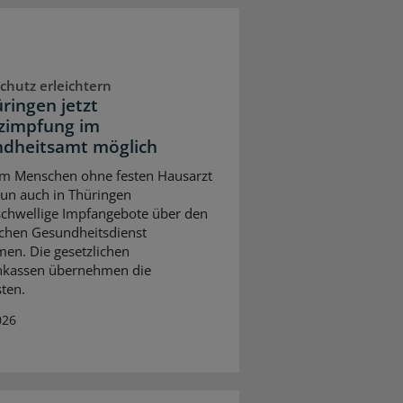
chutz erleichtern
üringen jetzt
zimpfung im
dheitsamt möglich
em Menschen ohne festen Hausarzt
nun auch in Thüringen
schwellige Impfangebote über den
ichen Gesundheitsdienst
n. Die gesetzlichen
nkassen übernehmen die
ten.
026