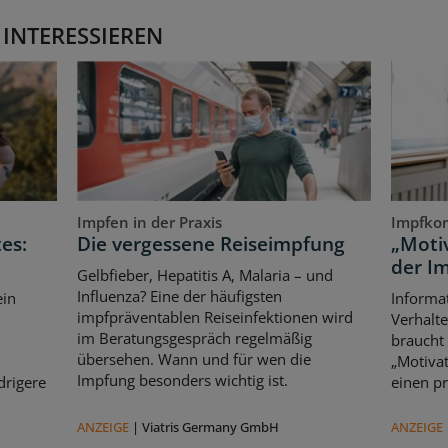
 INTERESSIEREN
Impfen in der Praxis
Impfko
es:
Die vergessene Reiseimpfung
„Motiv
der I
Gelbfieber, Hepatitis A, Malaria – und
Influenza? Eine der häufigsten
ein
Informat
impfpräventablen Reiseinfektionen wird
Verhalte
im Beratungsgespräch regelmäßig
braucht
übersehen. Wann und für wen die
„Motivat
Impfung besonders wichtig ist.
drigere
einen pr
ANZEIGE
|
Viatris Germany GmbH
ANZEIGE