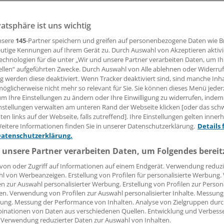
Kinder sollten gegen Dengue geimpft werden – nun hat die ph
s Impfprogramm gestoppt. Grund ist eine Warnung des
vatsphäre ist uns wichtig
ellers.
nsere
145
-Partner speichern und greifen auf personenbezogene Daten wie 
utige Kennungen auf Ihrem Gerät zu. Durch Auswahl von Akzeptieren aktivi
echnologien für die unter „Wir und unsere Partner verarbeiten Daten, um I
ellen“ aufgeführten Zwecke. Durch Auswahl von Alle ablehnen oder Widerruf
04.12.2017, 15:16 Uhr
ng werden diese deaktiviert. Wenn Tracker deaktiviert sind, sind manche Inh
öglicherweise nicht mehr so relevant für Sie. Sie können dieses Menü jeder
um Ihre Einstellungen zu ändern oder Ihre Einwilligung zu widerrufen, indem
nstellungen verwalten am unteren Rand der Webseite klicken [oder das sc
en links auf der Webseite, falls zutreffend]. Ihre Einstellungen gelten inner
G.
Die Philippinen haben ein Impfprogramm gegen Dengue
eitere Informationen finden Sie in unserer Datenschutzerklärung.
Details 
chen Grundschulen abgebrochen. Hintergrund ist eine Beka
Datenschutzerklärung.
anofi, wonach der tetravalente Impfstoff Dengvaxia® bei Per
 unsere Partner verarbeiten Daten, um Folgendes bereit
it dem Dengue-Virus infiziert sind, bei einer späteren Infekt
von oder Zugriff auf Informationen auf einem Endgerät. Verwendung reduzi
rstärken kann.
l von Werbeanzeigen. Erstellung von Profilen für personalisierte Werbung
en zur Auswahl personalisierter Werbung. Erstellung von Profilen zur Person
ietet langanhaltenden und effektiven Schutz gegen Dengue
en. Verwendung von Profilen zur Auswahl personalisierter Inhalte. Messung
ung. Messung der Performance von Inhalten. Analyse von Zielgruppen durch
 bereits eine Infektion durchgemacht haben", heißt es dazu 
inationen von Daten aus verschiedenen Quellen. Entwicklung und Verbess
n Sanofi. Eine Analyse von Langzeitdaten aus sechs Jahren 
 Verwendung reduzierter Daten zur Auswahl von Inhalten.