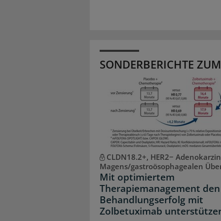
SONDERBERICHTE ZUM
CLDN18.2+, HER2− Adenokarzi
Magens/gastroösophagealen Übe
Mit optimiertem
Therapiemanagement den
Behandlungserfolg mit
Zolbetuximab unterstütze