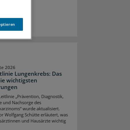
eptieren
te 2026
itlinie Lungenkrebs: Das
die wichtigsten
rungen
eitlinie „Prävention, Diagnostik,
e und Nachsorge des
arzinoms“ wurde aktualisiert.
or Wolfgang Schütte erläutert, was
särztinnen und Hausärzte wichtig