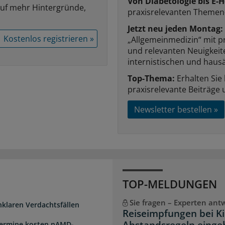
Von Diabetologie bis E-H
auf mehr Hintergründe,
praxisrelevanten Themen
Jetzt neu jeden Montag:
Kostenlos registrieren »
„Allgemeinmedizin“ mit p
und relevanten Neuigkei
internistischen und hausä
Top-Thema:
Erhalten Sie
praxisrelevante Beiträge 
Newsletter bestellen »
TOP-MELDUNGEN
Sie fragen – Experten ant
unklaren Verdachtsfällen
Reiseimpfungen bei K
Abstandsregeln einge
Termine kosten nAMD-