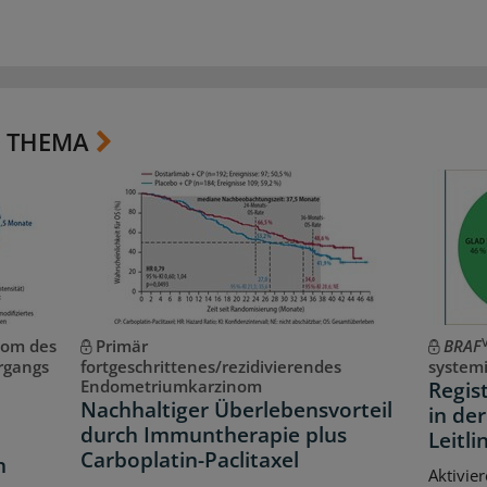
 THEMA
nom des
Primär
BRAF
rgangs
fortgeschrittenes/rezidivierendes
systemi
Endometriumkarzinom
Regist
Nachhaltiger Überlebensvorteil
in de
durch Immuntherapie plus
Leitl
Carboplatin-Paclitaxel
n
Aktivie