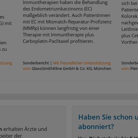
Immuntherapien haben die Behandlung
sich be
des Endometriumkarzinoms (EC)
Patient
maßgeblich verändert. Auch Patientinnen
Kolorek
es
mit EC mit Mismatch-Reparatur-Profizienz
nachgew
G) mit
(MMRp) können langfristig von einer
Leitlin
Therapie mit Immuntherapie plus
plus Ce
Carboplatin-Paclitaxel profitieren.
Vorthera
ien
 zu
tützung
Sonderbericht
|
Mit freundlicher Unterstützung
Sonderbe
von:
GlaxoSmithKline GmbH & Co. KG, München
von:
Pie
Haben Sie schon 
abonniert?
n
erhalten Ärzte und
beiter der