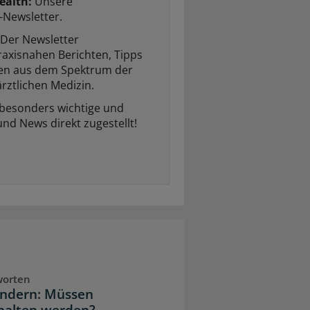
ealth:
Unsere
-Newsletter.
Der Newsletter
raxisnahen Berichten, Tipps
ten aus dem Spektrum der
rztlichen Medizin.
 besonders wichtige und
und News direkt zugestellt!
worten
indern: Müssen
halten werden?