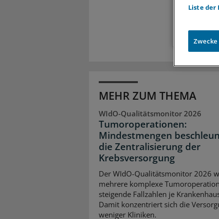
Liste der
Zugr
Zwecke
MEHR ZUM THEMA
WIdO-Qualitätsmonitor 2026
Tumoroperationen:
Mindestmengen beschleun
die Zentralisierung der
Krebsversorgung
Der WIdO-Qualitätsmonitor 2026 we
mehrere komplexe Tumoroperatio
steigende Fallzahlen je Krankenhaus
Damit konzentriert sich die Versorg
weniger Kliniken.