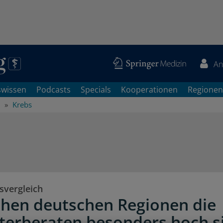
An
swissen
Podcasts
Specials
Kooperationen
Regionen
Krebs
svergleich
chen deutschen Regionen die
terberaten besonders hoch s