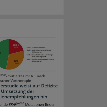
V600E
-mutiertes mCRC nach
scher Vortherapie
erstudie weist auf Defizite
r Umsetzung der
inienempfehlungen hin
V600E
rende
BRAF
-Mutationen finden