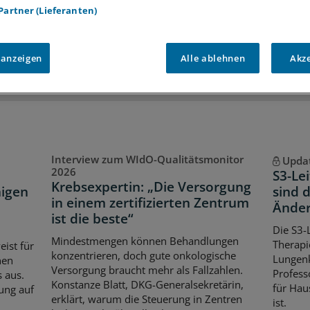
 Partner (Lieferanten)
iff auf alle
medizinischen Berichte und Kommentare
Voraussetzungen für den Zugang
 anzeigen
Alle ablehnen
Akz
Interview zum WIdO-Qualitätsmonitor
Upda
2026
S3-Le
Krebsexpertin: „Die Versorgung
igen
sind 
in einem zertifizierten Zentrum
Ände
ist die beste“
Die S3-L
Mindestmengen können Behandlungen
Therapi
ist für
konzentrieren, doch gute onkologische
Lungenk
nen
Versorgung braucht mehr als Fallzahlen.
Profess
 aus.
Konstanze Blatt, DKG-Generalsekretärin,
für Hau
ung auf
erklärt, warum die Steuerung in Zentren
ist.