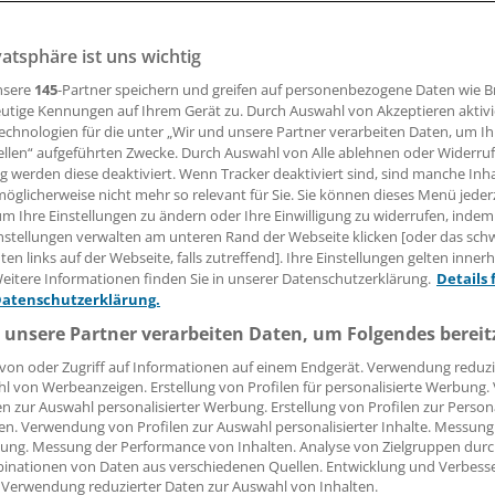
vatsphäre ist uns wichtig
 zweithäufigste Todesursache in Deutschland, die Sterberate
wischen den Geschlechtern, regional und bei den unterschi
nsere
145
-Partner speichern und greifen auf personenbezogene Daten wie 
ir zeigen die Besonderheiten in Tabellen, Grafiken und Kart
utige Kennungen auf Ihrem Gerät zu. Durch Auswahl von Akzeptieren aktivi
echnologien für die unter „Wir und unsere Partner verarbeiten Daten, um I
ellen“ aufgeführten Zwecke. Durch Auswahl von Alle ablehnen oder Widerruf
ng werden diese deaktiviert. Wenn Tracker deaktiviert sind, sind manche Inh
 Leserin, lieber Leser,
öglicherweise nicht mehr so relevant für Sie. Sie können dieses Menü jeder
um Ihre Einstellungen zu ändern oder Ihre Einwilligung zu widerrufen, indem
tändigen Beitrag können Sie lesen, sobald Sie sich eingelogg
nstellungen verwalten am unteren Rand der Webseite klicken [oder das sc
en links auf der Webseite, falls zutreffend]. Ihre Einstellungen gelten inner
Jetzt anmelden »
Kostenlos registriere
eitere Informationen finden Sie in unserer Datenschutzerklärung.
Details 
Datenschutzerklärung.
 vergessen?
 unsere Partner verarbeiten Daten, um Folgendes bereit
es Problem beim Login?
von oder Zugriff auf Informationen auf einem Endgerät. Verwendung reduzi
l von Werbeanzeigen. Erstellung von Profilen für personalisierte Werbung
dung ist mit wenigen Klicks erledigt und kostenlos.
en zur Auswahl personalisierter Werbung. Erstellung von Profilen zur Person
teile des kostenlosen Login:
en. Verwendung von Profilen zur Auswahl personalisierter Inhalte. Messung
ung. Messung der Performance von Inhalten. Analyse von Zielgruppen durch
r
Analysen, Hintergründe und Infografiken
inationen von Daten aus verschiedenen Quellen. Entwicklung und Verbess
 Verwendung reduzierter Daten zur Auswahl von Inhalten.
usive
Interviews und Praxis-Tipps