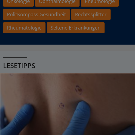
Onkologie
Ophthalmologie
Pneumologie
PolitKompass Gesundheit
Rechtssplitter
Rheumatologie
Seltene Erkrankungen
LESETIPPS