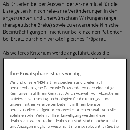
Als Kriterien bei der Auswahl der Arzneimittel für die
Liste gelten klinisch relevante Veränderungen in den
angestrebten und unerwünschten Wirkungen (enge
therapeutische Breite) sowie zu erwartende klinische
Beeinträchtigungen - nicht nur bei einzelnen Patienten -
bei Ersatz durch ein wirkstoffgleiches Präparat.
Als weiteres Kriterium werde angeführt, dass die
Umstellung auf ein anderes Präparat ein Monitoring
erfordert und nicht ohne ärztliche Kontrollen möglich
Ihre Privatsphäre ist uns wichtig
ist, schreibt
das Unternehmen Sanofi im Schilddrüsen-
Report THY 2/2014
.
Wir und unsere
145
-Partner speichern und greifen auf
personenbezogene Daten wie Browserdaten oder eindeutige
Kennungen auf Ihrem Gerät zu. Durch Auswahl von Akzeptieren
Hohe interindividuelle Schwankungen
aktivieren Sie Tracking-Technologien für die unter „Wir und
unsere Partner verarbeiten Daten, um Ihnen Dienste
In Stellungnahmen der Fachgesellschaften DGE und
bereitzustellen“ aufgeführten Zwecke. Durch Auswahl von Alle
DGN wurde betont, wie wichtig eine zuverlässige
ablehnen oder Widerruf Ihrer Einwilligung werden diese
deaktiviert. Wenn Tracker deaktiviert sind, sind manche Inhalte
Einstellung des Schilddrüsenhormons für den Patienten
und Anzeigen möglicherweise nicht mehr so relevant für Sie. Sie
ist.