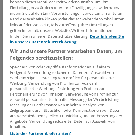
können dieses Menü jederzeit wieder aufrufen, um Ihre
Einstellungen zu ändern oder Ihre Einwilligung zu widerrufen,
Da der TSH-"Setpoint" genetisch unterschiedlich
indem Sie auf den Link Voreinstellungen verwalten am unteren
Rand der Webseite klicken [oder das schwebende Symbol unten
determiniert ist, unterlägen die Werte hohen
links auf der Webseite, falls zutreffend]. Ihre Einstellungen
interindividuellen Schwankungen. Scheinbar "normale"
gelten innerhalb unseres Website. Weitere Informationen
Werte könnten für den einzelnen Patienten bereits
finden Sie in unserer Datenschutzerklärung.
Details finden Sie
pathologisch und mit Veränderungen an peripheren
in unserer Datenschutzerklärung.
Organsystemen verbunden sein.
Wir und unsere Partner verarbeiten Daten, um
Folgendes bereitzustellen:
Dies gilt insbesondere für Kinder, Schwangere, alte
Speichern von oder Zugriff auf Informationen auf einem
Menschen und Schwerkranke. Bereits leichte
Endgerät. Verwendung reduzierter Daten zur Auswahl von
Schwankungen des TSH im oberen beziehungsweise
Werbeanzeigen. Erstellung von Profilen für personalisierte
Werbung. Verwendung von Profilen zur Auswahl
unteren Referenzbereich könnten hier unter
personalisierter Werbung. Erstellung von Profilen zur
Umständen gravierende Folgen nach sich ziehen.
Personalisierung von Inhalten. Verwendung von Profilen zur
Auswahl personalisierter Inhalte. Messung der Werbeleistung.
Messung der Performance von Inhalten. Analyse von
Durch einen Präparatewechsel könne der TSH-
Zielgruppen durch Statistiken oder Kombinationen von Daten
Zielbereich verfehlt und die Effektivität der Therapie
aus verschiedenen Quellen. Entwicklung und Verbesserung der
gefährdet werden. Die US-amerikanischen
Angebote. Verwendung reduzierter Daten zur Auswahl von
Inhalten.
Fachgesellschaften raten daher, über vier bis sechs
Liste der Partner (Lieferanten)