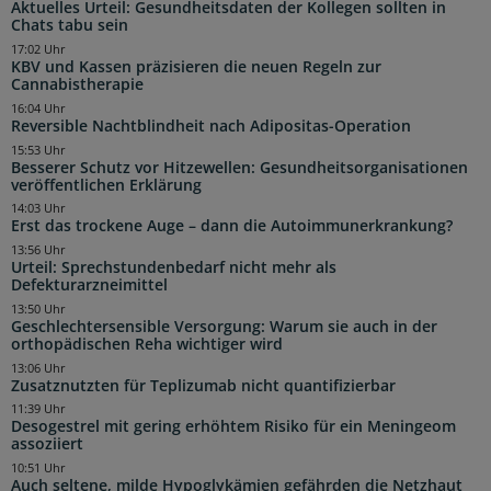
Aktuelles Urteil: Gesundheitsdaten der Kollegen sollten in
Chats tabu sein
17:02 Uhr
KBV und Kassen präzisieren die neuen Regeln zur
Cannabistherapie
16:04 Uhr
Reversible Nachtblindheit nach Adipositas-Operation
15:53 Uhr
Besserer Schutz vor Hitzewellen: Gesundheitsorganisationen
veröffentlichen Erklärung
14:03 Uhr
Erst das trockene Auge – dann die Autoimmunerkrankung?
13:56 Uhr
Urteil: Sprechstundenbedarf nicht mehr als
Defekturarzneimittel
13:50 Uhr
Geschlechtersensible Versorgung: Warum sie auch in der
orthopädischen Reha wichtiger wird
13:06 Uhr
Zusatznutzten für Teplizumab nicht quantifizierbar
11:39 Uhr
Desogestrel mit gering erhöhtem Risiko für ein Meningeom
assoziiert
10:51 Uhr
Auch seltene, milde Hypoglykämien gefährden die Netzhaut