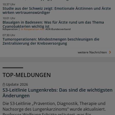
10:37 Uhr
Studie aus der Schweiz zeigt: Emotionale Ärztinnen und Ärzte
wirken vertrauenswürdiger
10:01 Uhr
Blaualgen in Badeseen: Was für Ärzte rund um das Thema
Cyanobakterien wichtig ist
Kooperation
|
In Kooperation mit:
AOK-Bundesverband
07:30 Uhr
Tumoroperationen: Mindestmengen beschleunigen die
Zentralisierung der Krebsversorgung
weitere Nachrichten
TOP-MELDUNGEN
Update 2026
S3-Leitlinie Lungenkrebs: Das sind die wichtigsten
Änderungen
Die S3-Leitlinie „Prävention, Diagnostik, Therapie und
Nachsorge des Lungenkarzinoms“ wurde aktualisiert.
Professor Wolfgang Schütte erläutert, was für