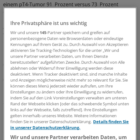
einem pT4-Tumor 91 Prozent versus 73 Prozent
(Hazard Ratio 0,43) (
Int J Cancer 2016; 139(1):187–93
).
Ihre Privatsphäre ist uns wichtig
Auch das relative Sterberisiko (relative excess risk, RER)
Wir und unsere
145
-Partner speichern und greifen auf
war bei pT4-Patienten, die eine Chemotherapie
personenbezogene Daten wie Browserdaten oder eindeutige
erhielten, im Vergleich zu pT4-Patienten ohne
Kennungen auf Ihrem Gerät zu. Durch Auswahl von Akzeptieren
Chemotherapie niedriger. Das relative 3-Jahres-
aktivieren Sie Tracking-Technologien für die unter „Wir und
Überleben betrug hier 94 Prozent versus 85 Prozent
unsere Partner verarbeiten Daten, um Ihnen Dienste
bereitzustellen“ aufgeführten Zwecke. Durch Auswahl von Alle
(RER 0,36). Bei Patienten mit mindestens zwei
ablehnen oder Widerruf Ihrer Einwilligung werden diese
Risikofaktoren betrug es 86 Prozent versus 75 Prozent
deaktiviert. Wenn Tracker deaktiviert sind, sind manche Inhalte
(RER 0,52).
und Anzeigen möglicherweise nicht mehr so relevant für Sie. Sie
können dieses Menü jederzeit wieder aufrufen, um Ihre
Einstellungen zu ändern oder Ihre Einwilligung zu widerrufen,
Eine weitere Unterteilung der Patienten mit mindestens
indem Sie auf den Link Voreinstellungen verwalten am unteren
zwei Risikofaktoren ergab, dass die adjuvante Chemo
Rand der Webseite klicken [oder das schwebende Symbol unten
nur bei Patienten mit pT4-Tumor zu verlängertem
links auf der Webseite, falls zutreffend]. Ihre Einstellungen
gelten innerhalb unseres Website. Weitere Informationen
Gesamtüberleben (HR 0,48) führte, aber nicht bei
finden Sie in unserer Datenschutzerklärung.
Details finden Sie
Patienten mit mindestens zwei Risikofaktoren und
in unserer Datenschutzerklärung.
einem Nicht-pT4-Tumor.
(jn)
Wir und unsere Partner verarbeiten Daten, um