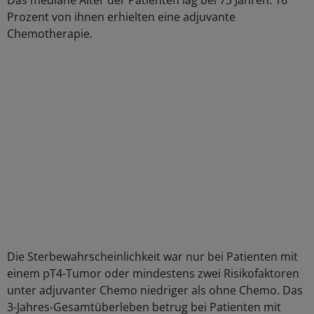
Das mediane Alter der Patienten lag bei 73 Jahren. 16
Prozent von ihnen erhielten eine adjuvante
Chemotherapie.
Die Sterbewahrscheinlichkeit war nur bei Patienten mit
einem pT4-Tumor oder mindestens zwei Risikofaktoren
unter adjuvanter Chemo niedriger als ohne Chemo. Das
3-Jahres-Gesamtüberleben betrug bei Patienten mit