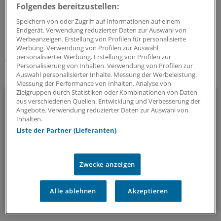
Folgendes bereitzustellen:
0
Speichern von oder Zugriff auf Informationen auf einem
Endgerät. Verwendung reduzierter Daten zur Auswahl von
Schlagworte:
Werbeanzeigen. Erstellung von Profilen für personalisierte
Werbung. Verwendung von Profilen zur Auswahl
Kolorektales Karzinom/Darmkrebs
Onkologie
personalisierter Werbung. Erstellung von Profilen zur
Personalisierung von Inhalten. Verwendung von Profilen zur
Auswahl personalisierter Inhalte. Messung der Werbeleistung.
Ihr Newsletter zum Thema
Messung der Performance von Inhalten. Analyse von
Zielgruppen durch Statistiken oder Kombinationen von Daten
Onkologie
aus verschiedenen Quellen. Entwicklung und Verbesserung der
Angebote. Verwendung reduzierter Daten zur Auswahl von
Unser Newsletter zur Onkologie stellt die wichtigsten
Inhalten.
Neuigkeiten zum breiten Themenspektrum Krebs
Liste der Partner (Lieferanten)
zusammen - relevant und praxisnah.
Zwecke anzeigen
alle 2 Wochen (Mittwoch)
Alle ablehnen
Akzeptieren
Zum Abonnieren bitte anmelden