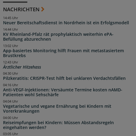
NACHRICHTEN
14:45 Uhr
Neuer Bereitschaftsdienst in Nordrhein ist ein Erfolgsmodell
14:44 Uhr
KV Rheinland-Pfalz rät prophylaktisch weiterhin ePA-
Befüllung abzurechnen
13:02 Uhr
App-basiertes Monitoring hilft Frauen mit metastasiertem
Brustkrebs
12:43 Uhr
Ärztlicher Hitzehass
04:30 Uhr
Pilzkeratitis: CRISPR-Test hilft bei unklaren Verdachtsfällen
04:16 Uhr
Anti-VEGF-Injektionen: Versäumte Termine kosten nAMD-
Patienten wohl Sehschärfe
04:04 Uhr
Vegetarische und vegane Ernährung bei Kindern mit
Vorerkrankungen
04:00 Uhr
Reiseimpfungen bei Kindern: Müssen Abstandsregeln
eingehalten werden?
03:05 Uhr