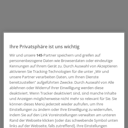
Ihre Privatsphäre ist uns wichtig
Wir und unsere
145
-Partner speichern und greifen auf
personenbezogene Daten wie Browserdaten oder eindeutige
Kennungen auf Ihrem Gerät zu. Durch Auswahl von Akzeptieren
aktivieren Sie Tracking-Technologien für die unter „Wir und
unsere Partner verarbeiten Daten, um Ihnen Dienste
bereitzustellen“ aufgeführten Zwecke. Durch Auswahl von Alle
Neben den konkreten Empfehlungen zu den einzelnen
ablehnen oder Widerruf Ihrer Einwilligung werden diese
Fragestellungen haben die Autoren der Leitlinie
deaktiviert. Wenn Tracker deaktiviert sind, sind manche Inhalte
spezifische Qualitätsziele abgeleitet.
und Anzeigen möglicherweise nicht mehr so relevant für Sie. Sie
können dieses Menü jederzeit wieder aufrufen, um Ihre
Einstellungen zu ändern oder Ihre Einwilligung zu widerrufen,
Das sind die vier Qualitätsziele bei CLL
indem Sie auf den Link Voreinstellungen verwalten am unteren
Rand der Webseite klicken [oder das schwebende Symbol unten
Initialdiagnostik:
Neben Anamnese und
links auf der Webseite, falls zutreffend]. Ihre Einstellungen