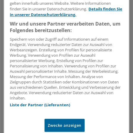
gelten innerhalb unseres Website. Weitere Informationen
körperlicher Untersuchung sollen Gesamtzahl
finden Sie in unserer Datenschutzerklärung.
Details finden Sie
der Leukozyten und Anteil an Lymphozyten im
in unserer Datenschutzerklärung.
Differentialblutbild bestimmt sowie eine
Wir und unsere Partner verarbeiten Daten, um
Immunophänotypisierung durchgeführt werden.
Folgendes bereitzustellen:
Indikationsstellung:
Im Fall einer
Speichern von oder Zugriff auf Informationen auf einem
fortschreitenden CLL oder eines Rezidivs soll vor
Endgerät. Verwendung reduzierter Daten zur Auswahl von
Therapiebeginn und vor jeder
Werbeanzeigen. Erstellung von Profilen für personalisierte
Werbung. Verwendung von Profilen zur Auswahl
Therapieänderung zeitnah eine umfassende
personalisierter Werbung. Erstellung von Profilen zur
Diagnostik erfolgen. Dazu zählt auch die
Personalisierung von Inhalten. Verwendung von Profilen zur
Bestimmung des TP53-Deletions- und
Auswahl personalisierter Inhalte. Messung der Werbeleistung.
Messung der Performance von Inhalten. Analyse von
Mutationsstatus. So lassen sich Patienten
Zielgruppen durch Statistiken oder Kombinationen von Daten
identifizieren, die häufig nicht ausreichend auf
aus verschiedenen Quellen. Entwicklung und Verbesserung der
Standardtherapien ansprechen.
Angebote. Verwendung reduzierter Daten zur Auswahl von
Inhalten.
Erstlinienbehandlung:
Sofern keine
Liste der Partner (Lieferanten)
Kontraindikation für eine Antikörpertherapie
vorliegt, ist die Chemoimmunotherapie der
alleinigen Chemotherapie vorzuziehen.
Zwecke anzeigen
Studien
teilnahme
:
Wenn möglich, soll Patienten