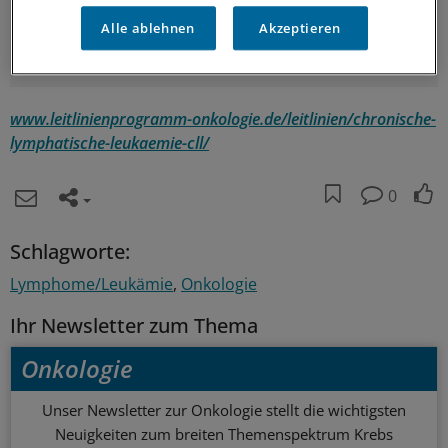
die Therapie innerhalb klinischer Studien
Alle ablehnen
Akzeptieren
angeboten werden.
(eb)
www.leitlinienprogramm-onkologie.de/leitlinien/chronische-
lymphatische-leukaemie-cll/
0
Schlagworte:
Lymphome/Leukämie
Onkologie
Ihr Newsletter zum Thema
Onkologie
Unser Newsletter zur Onkologie stellt die wichtigsten
Neuigkeiten zum breiten Themenspektrum Krebs