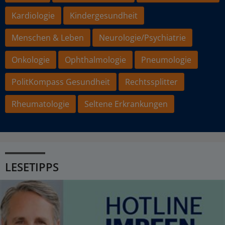
Kardiologie
Kindergesundheit
Menschen & Leben
Neurologie/Psychiatrie
Onkologie
Ophthalmologie
Pneumologie
PolitKompass Gesundheit
Rechtssplitter
Rheumatologie
Seltene Erkrankungen
LESETIPPS