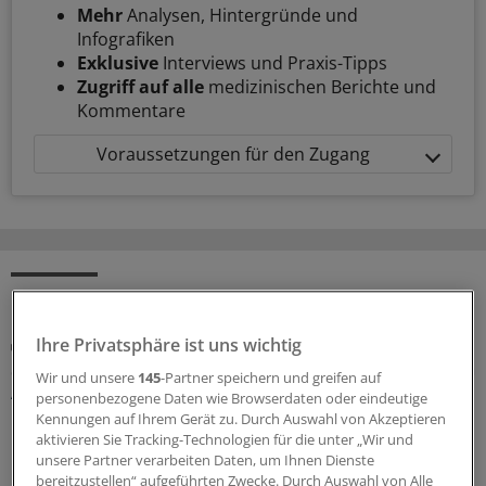
Mehr
Analysen, Hintergründe und
Infografiken
Exklusive
Interviews und Praxis-Tipps
Zugriff auf alle
medizinischen Berichte und
Kommentare
Voraussetzungen für den Zugang
MEHR ZUM THEMA
Ihre Privatsphäre ist uns wichtig
Update 2026
S3-Leitlinie Lungenkrebs: Das sind die wichtigsten
Wir und unsere
145
-Partner speichern und greifen auf
Änderungen
personenbezogene Daten wie Browserdaten oder eindeutige
Kennungen auf Ihrem Gerät zu. Durch Auswahl von Akzeptieren
Die S3-Leitlinie „Prävention, Diagnostik, Therapie und
aktivieren Sie Tracking-Technologien für die unter „Wir und
Nachsorge des Lungenkarzinoms“ wurde aktualisiert.
unsere Partner verarbeiten Daten, um Ihnen Dienste
Professor Wolfgang Schütte erläutert, was für
bereitzustellen“ aufgeführten Zwecke. Durch Auswahl von Alle