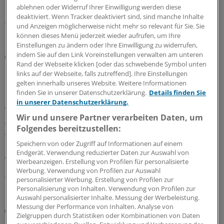
Hausärztinnen und Hausärzte wichtig ist.
ablehnen oder Widerruf Ihrer Einwilligung werden diese
deaktiviert. Wenn Tracker deaktiviert sind, sind manche Inhalte
05.08.2026
und Anzeigen möglicherweise nicht mehr so relevant für Sie. Sie
können dieses Menü jederzeit wieder aufrufen, um Ihre
Einstellungen zu ändern oder Ihre Einwilligung zu widerrufen,
indem Sie auf den Link Voreinstellungen verwalten am unteren
Galenus-Kandidat 2026
Rand der Webseite klicken [oder das schwebende Symbol unten
Bispezifischer T-Zell-Engager bei kleinzelligem
links auf der Webseite, falls zutreffend]. Ihre Einstellungen
Lungenkarzinom
gelten innerhalb unseres Website. Weitere Informationen
Beim fortgeschrittenen kleinzelligen Lungenkarzinom
finden Sie in unserer Datenschutzerklärung.
Details finden Sie
in unserer Datenschutzerklärung.
gibt es für vorbehandelte Betroffene wenig Optionen.
Der bispezifische T-Zell-Engager Tarlatamab bringt
Wir und unsere Partner verarbeiten Daten, um
Tumor- und T-Zellen zueinander und kann so eine
Folgendes bereitzustellen:
Tumorzelllyse auslösen. In Studien konnte es das
Speichern von oder Zugriff auf Informationen auf einem
Gesamtüberleben gegenüber Chemotherapie
Endgerät. Verwendung reduzierter Daten zur Auswahl von
verlängern.
Werbeanzeigen. Erstellung von Profilen für personalisierte
Werbung. Verwendung von Profilen zur Auswahl
03.08.2026
personalisierter Werbung. Erstellung von Profilen zur
Personalisierung von Inhalten. Verwendung von Profilen zur
Auswahl personalisierter Inhalte. Messung der Werbeleistung.
Messung der Performance von Inhalten. Analyse von
Coronavirus
Zielgruppen durch Statistiken oder Kombinationen von Daten
Forschungsteam: COVID-19-Infektion kann