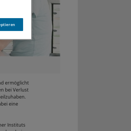
eptieren
nd ermöglicht
n bei Verlust
teilzuhaben.
bei eine
er Instituts