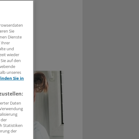
inder nutzen
inger
is.
Browserdaten
eren Sie
hnen Dienste
 Ihrer
alte und
zeit wieder
0
 Sie auf den
hwebende
halb unseres
finden Sie in
zustellen:
erter Daten
. Verwendung
alisierung
 der
 Statistiken
erung der