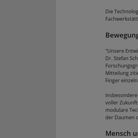
Die Technolog
Fachwerkstätt
Bewegung 
"Unsere Entwi
Dr. Stefan Sc
Forschungsgru
Mitteilung zi
Finger einzeln
Insbesondere 
voller Zukunf
modulare Tech
der Daumen od
Mensch u