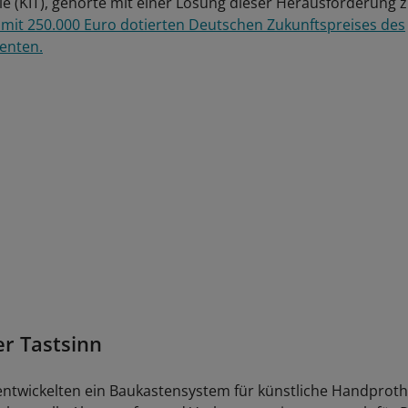
ie (KIT), gehörte mit einer Lösung dieser Herausforderung z
 mit 250.000 Euro dotierten Deutschen Zukunftspreises des
enten.
er Tastsinn
entwickelten ein Baukastensystem für künstliche Handprot