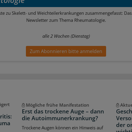
ste zu Skelett- und Weichteilerkrankungen zusammengefasst: Das 
Newsletter zum Thema Rheumatologie.
alle 2 Wochen (Dienstag)
Zum Abonnieren bitte anmelden
ögert
Mögliche frühe Manifestation
Aktue
Erst das trockene Auge – dann
Gesch
itis:
die Autoimmunerkrankung?
Verso
euma
der o
Trockene Augen können ein Hinweis auf
wicht