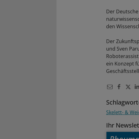
Der Deutsche 
naturwissensc
den Wissensch
Der Zukunftsp
und Sven Paru
Roboterassist
ein Konzept f
Geschäftsstel
Schlagwort
Skelett- & We
Ihr Newsle
Rheuma