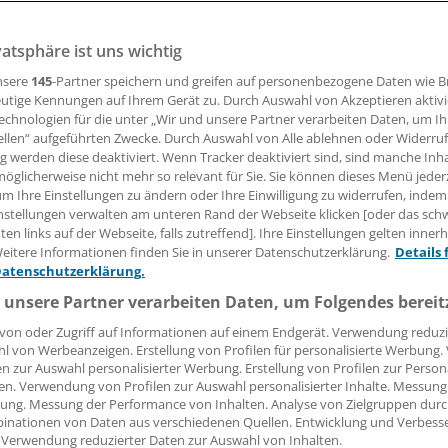
n leichte und kleine Handprothesen entwickelt, die auch K
e ein modulares Prothesensystem, das einzelne fehlende F
vatsphäre ist uns wichtig
. Nominiert waren sie damit für den deutschen Zukunftspre
nsere
145
-Partner speichern und greifen auf personenbezogene Daten wie 
utige Kennungen auf Ihrem Gerät zu. Durch Auswahl von Akzeptieren aktivi
echnologien für die unter „Wir und unsere Partner verarbeiten Daten, um I
ellen“ aufgeführten Zwecke. Durch Auswahl von Alle ablehnen oder Widerruf
05.12.2017, 05:14 Uhr
ng werden diese deaktiviert. Wenn Tracker deaktiviert sind, sind manche Inh
öglicherweise nicht mehr so relevant für Sie. Sie können dieses Menü jeder
um Ihre Einstellungen zu ändern oder Ihre Einwilligung zu widerrufen, indem
nstellungen verwalten am unteren Rand der Webseite klicken [oder das sc
en links auf der Webseite, falls zutreffend]. Ihre Einstellungen gelten inner
eitere Informationen finden Sie in unserer Datenschutzerklärung.
Details 
Datenschutzerklärung.
 unsere Partner verarbeiten Daten, um Folgendes bereit
von oder Zugriff auf Informationen auf einem Endgerät. Verwendung reduzi
l von Werbeanzeigen. Erstellung von Profilen für personalisierte Werbung
en zur Auswahl personalisierter Werbung. Erstellung von Profilen zur Person
en. Verwendung von Profilen zur Auswahl personalisierter Inhalte. Messung
ung. Messung der Performance von Inhalten. Analyse von Zielgruppen durch
inationen von Daten aus verschiedenen Quellen. Entwicklung und Verbess
 Verwendung reduzierter Daten zur Auswahl von Inhalten.