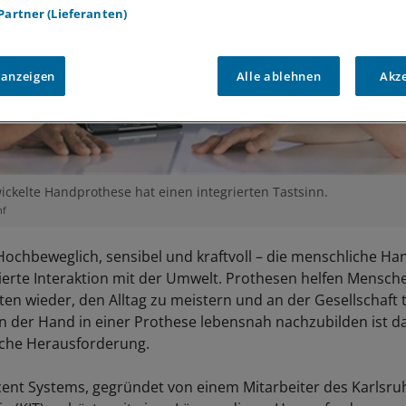
 Partner (Lieferanten)
 anzeigen
Alle ablehnen
Akz
ickelte Handprothese hat einen integrierten Tastsinn.
nf
ochbeweglich, sensibel und kraftvoll – die menschliche Ha
zierte Interaktion mit der Umwelt. Prothesen helfen Mensche
ten wieder, den Alltag zu meistern und an der Gesellschaft 
n der Hand in einer Prothese lebensnah nachzubilden ist da
sche Herausforderung.
cent Systems, gegründet von einem Mitarbeiter des Karlsruh