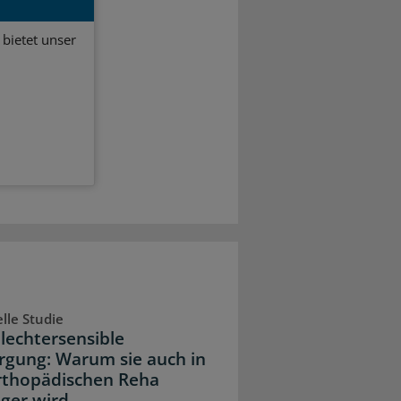
bietet unser
lle Studie
lechtersensible
rgung: Warum sie auch in
rthopädischen Reha
iger wird