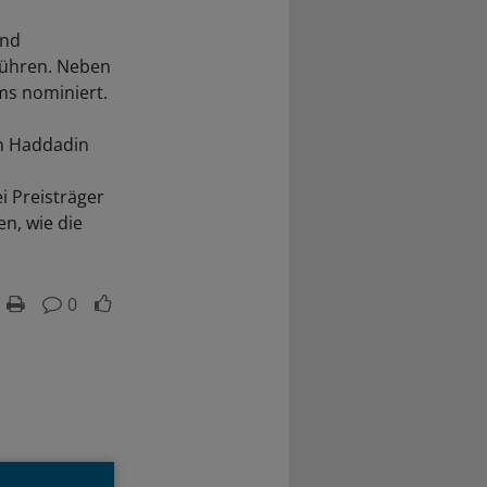
und
führen. Neben
ms nominiert.
on Haddadin
i Preisträger
n, wie die
0