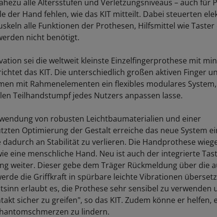
nahezu alle Altersstufen und Verletzungsniveaus – auch für
e der Hand fehlen, wie das KIT mitteilt. Dabei steuerten ele
skeln alle Funktionen der Prothesen, Hilfsmittel wie Taster
erden nicht benötigt.
ation sei die weltweit kleinste Einzelfingerprothese mit min
richtet das KIT. Die unterschiedlich großen aktiven Finger
en mit Rahmenelementen ein flexibles modulares System, 
llen Teilhandstumpf jedes Nutzers anpassen lasse.
wendung von robusten Leichtbaumaterialien und einer
tzten Optimierung der Gestalt erreiche das neue System ei
 dadurch an Stabilität zu verlieren. Die Handprothese wieg
ie eine menschliche Hand. Neu ist auch der integrierte Tast
lung weiter. Dieser gebe dem Träger Rückmeldung über die 
erde die Griffkraft in spürbare leichte Vibrationen übersetz
stsinn erlaubt es, die Prothese sehr sensibel zu verwenden
akt sicher zu greifen", so das KIT. Zudem könne er helfen, 
hantomschmerzen zu lindern.