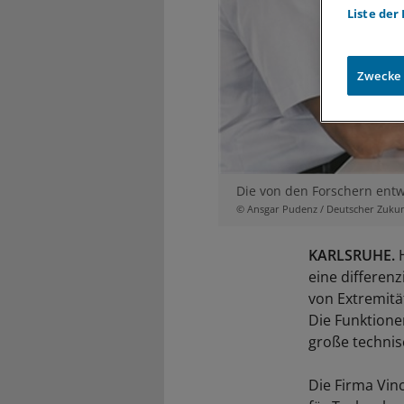
Liste der
Zwecke
Die von den Forschern entw
© Ansgar Pudenz / Deutscher Zuku
KARLSRUHE.
H
eine differen
von Extremitä
Die Funktione
große techni
Die Firma Vin