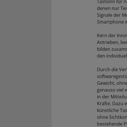
Tastsinn für 
denen nur Teil
Signale der Mu
Smartphone w
Kern der Innov
Antrieben, be
bilden zusamm
den individue
Durch die Ver
softwaregestü
Gewicht, ohne
genauso viel w
in der Mittei
Kräfte. Dazu w
künstliche Ta
ohne Sichtkont
bestehende P