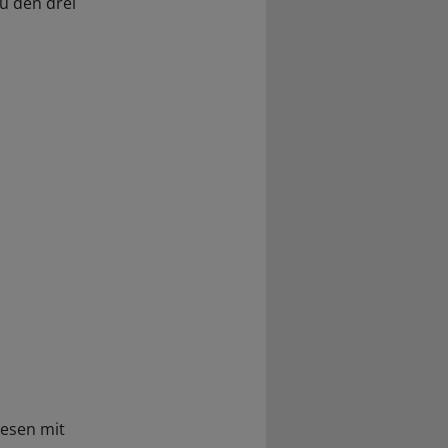
u den drei
hesen mit