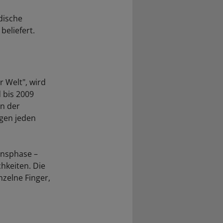
dische
eliefert.
 Welt", wird
 bis 2009
in der
ngen jeden
ensphase –
hkeiten. Die
zelne Finger,