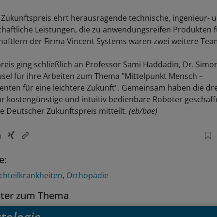
Zukunftspreis ehrt herausragende technische, ingenieur- 
haftliche Leistungen, die zu anwendungsreifen Produkten 
aftlern der Firma Vincent Systems waren zwei weitere Tea
reis ging schließlich an Professor Sami Haddadin, Dr. Sim
sel für ihre Arbeiten zum Thema "Mittelpunkt Mensch –
enten für eine leichtere Zukunft". Gemeinsam haben die dre
ür kostengünstige und intuitiv bedienbare Roboter geschaffe
le Deutscher Zukunftspreis mitteilt.
(eb/bae)
e:
ichteilkrankheiten
Orthopädie
tter zum Thema
tologie