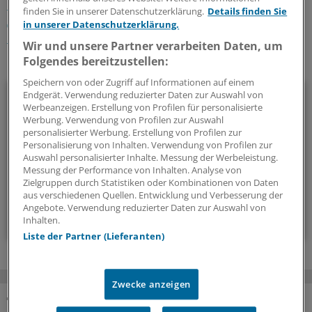
Bluthochdruck
Asthma/COPD
Depressionen
Rheuma
finden Sie in unserer Datenschutzerklärung.
Details finden Sie
Allgemeinmedizin
Innere Medizin
in unserer Datenschutzerklärung.
Neurologie/Psychiatrie
Orthopädie
Wir und unsere Partner verarbeiten Daten, um
Folgendes bereitzustellen:
Ihr Newsletter zum Thema
Speichern von oder Zugriff auf Informationen auf einem
Kardiologie
Endgerät. Verwendung reduzierter Daten zur Auswahl von
Werbeanzeigen. Erstellung von Profilen für personalisierte
Werbung. Verwendung von Profilen zur Auswahl
Alles, was das Herz begehrt: In diesem Newsletter berichten
personalisierter Werbung. Erstellung von Profilen zur
wir über neue Entwicklungen in der Kardiologie.
Personalisierung von Inhalten. Verwendung von Profilen zur
Auswahl personalisierter Inhalte. Messung der Werbeleistung.
Messung der Performance von Inhalten. Analyse von
alle 2 Wochen (Mittwoch)
Zielgruppen durch Statistiken oder Kombinationen von Daten
aus verschiedenen Quellen. Entwicklung und Verbesserung der
Angebote. Verwendung reduzierter Daten zur Auswahl von
Zum Abonnieren bitte anmelden
Inhalten.
Liste der Partner (Lieferanten)
Zwecke anzeigen