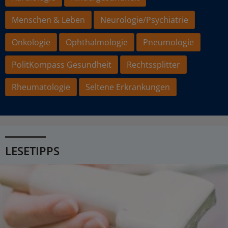
Menschen & Leben
Neurologie/Psychiatrie
Onkologie
Ophthalmologie
Pneumologie
PolitKompass Gesundheit
Rechtssplitter
Rheumatologie
Seltene Erkrankungen
LESETIPPS