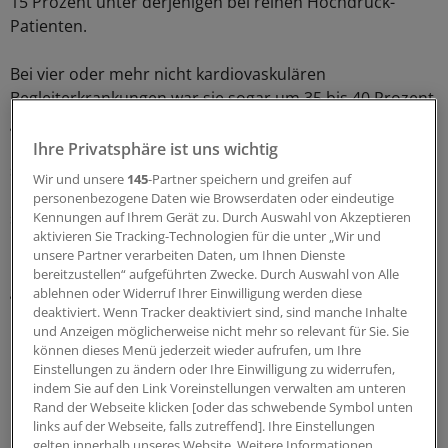
15 Prozent unter derjenigen bei reinen Hochdruck-
Patienten.
Bei vier oder mehr nicht kardiovaskulären
Begleiterkrankungen war sie sogar um 35 bis 40 Prozent
geringer. Besonders häufig hatte dabei die
Intensivierung der antihypertensiven Therapie nicht
Ihre Privatsphäre ist uns wichtig
stattgefunden, wenn die Patienten zusätzlich ein
Wir und unsere
145
-Partner speichern und greifen auf
Karzinom hatten, eine chronische Rhinitis oder Sinusitis
personenbezogene Daten wie Browserdaten oder eindeutige
sowie etwa Depressionen oder Angststörungen.
Kennungen auf Ihrem Gerät zu. Durch Auswahl von Akzeptieren
aktivieren Sie Tracking-Technologien für die unter „Wir und
unsere Partner verarbeiten Daten, um Ihnen Dienste
Ihre Beobachtung sollte Kollegen den Impuls geben,
bereitzustellen“ aufgeführten Zwecke. Durch Auswahl von Alle
gerade die Versorgung multimorbider Hypertoniker
ablehnen oder Widerruf Ihrer Einwilligung werden diese
kritisch unter die Lupe zu nehmen, so die Autoren.
deaktiviert. Wenn Tracker deaktiviert sind, sind manche Inhalte
und Anzeigen möglicherweise nicht mehr so relevant für Sie. Sie
können dieses Menü jederzeit wieder aufrufen, um Ihre
0
Einstellungen zu ändern oder Ihre Einwilligung zu widerrufen,
indem Sie auf den Link Voreinstellungen verwalten am unteren
Rand der Webseite klicken [oder das schwebende Symbol unten
Schlagworte:
links auf der Webseite, falls zutreffend]. Ihre Einstellungen
gelten innerhalb unseres Website. Weitere Informationen