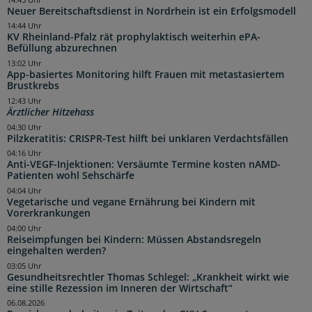
Neuer Bereitschaftsdienst in Nordrhein ist ein Erfolgsmodell
14:44 Uhr
KV Rheinland-Pfalz rät prophylaktisch weiterhin ePA-
Befüllung abzurechnen
13:02 Uhr
App-basiertes Monitoring hilft Frauen mit metastasiertem
Brustkrebs
12:43 Uhr
Ärztlicher Hitzehass
04:30 Uhr
Pilzkeratitis: CRISPR-Test hilft bei unklaren Verdachtsfällen
04:16 Uhr
Anti-VEGF-Injektionen: Versäumte Termine kosten nAMD-
Patienten wohl Sehschärfe
04:04 Uhr
Vegetarische und vegane Ernährung bei Kindern mit
Vorerkrankungen
04:00 Uhr
Reiseimpfungen bei Kindern: Müssen Abstandsregeln
eingehalten werden?
03:05 Uhr
Gesundheitsrechtler Thomas Schlegel: „Krankheit wirkt wie
eine stille Rezession im Inneren der Wirtschaft“
06.08.2026