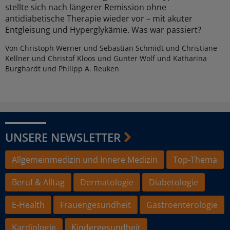
stellte sich nach längerer Remission ohne
antidiabetische Therapie wieder vor – mit akuter
Entgleisung und Hyperglykämie. Was war passiert?
Von Christoph Werner und Sebastian Schmidt und Christiane
Kellner und Christof Kloos und Gunter Wolf und Katharina
Burghardt und Philipp A. Reuken
UNSERE NEWSLETTER
Allgemeinmedizin und Innere Medizin
Top-Thema
Beruf & Alltag
Dermatologie
Diabetologie
E-Health
Frauengesundheit
Gastroenterologie
Kardiologie
Kindergesundheit