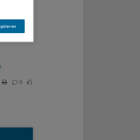
eptieren
e
0