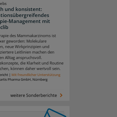
rebs
ch und konsistent:
ationsübergreifendes
pie-Management mit
clib
rapie des Mammakarzinoms ist
xer geworden: Molekulare
n, neue Wirkprinzipien und
nziertere Leitlinien machen den
en Alltag anspruchsvoll.
ekonzepte, die Klarheit und Routine
chen, können daher wertvoll sein.
richt
|
Mit freundlicher Unterstützung
artis Pharma GmbH, Nürnberg
weitere Sonderberichte