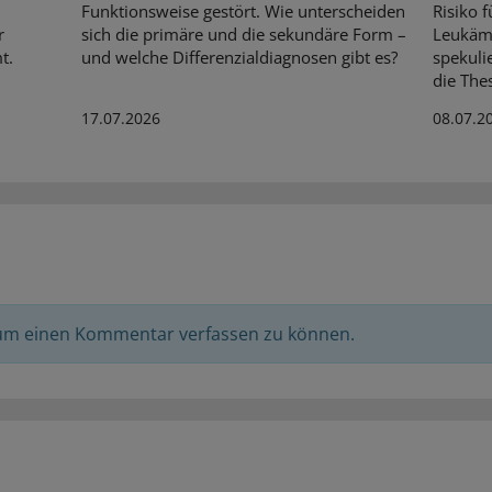
Funktionsweise gestört. Wie unterscheiden
Risiko 
r
sich die primäre und die sekundäre Form –
Leukämi
t.
und welche Differenzialdiagnosen gibt es?
spekuli
die Thes
17.07.2026
08.07.2
 um einen Kommentar verfassen zu können.