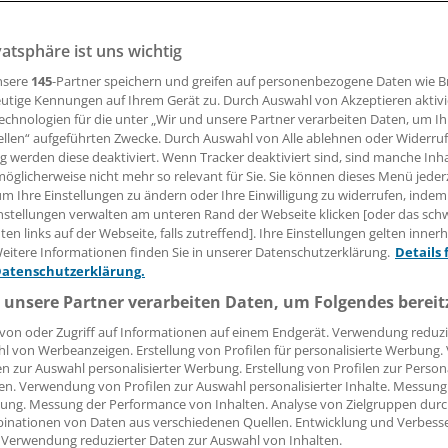
vatsphäre ist uns wichtig
11.12.2017, 16:55 Uhr
nsere
145
-Partner speichern und greifen auf personenbezogene Daten wie 
utige Kennungen auf Ihrem Gerät zu. Durch Auswahl von Akzeptieren aktivi
echnologien für die unter „Wir und unsere Partner verarbeiten Daten, um I
ellen“ aufgeführten Zwecke. Durch Auswahl von Alle ablehnen oder Widerruf
eue Video-Reihe fasst die wichtigsten Informationen zu Aku
ng werden diese deaktiviert. Wenn Tracker deaktiviert sind, sind manche Inh
eukämie (AML) für Patienten und Angehörige im Internet z
öglicherweise nicht mehr so relevant für Sie. Sie können dieses Menü jeder
um Ihre Einstellungen zu ändern oder Ihre Einwilligung zu widerrufen, indem
rständlichen Erklärvideos gibt Privatdozent Dr. Christoph R
nstellungen verwalten am unteren Rand der Webseite klicken [oder das sc
inikum Dresden einen Einblick in die Erkrankung, teilt Webs
en links auf der Webseite, falls zutreffend]. Ihre Einstellungen gelten inner
eitere Informationen finden Sie in unserer Datenschutzerklärung.
Details 
Datenschutzerklärung.
nd zwischen einer und drei Minuten lang und von Experten g
 unsere Partner verarbeiten Daten, um Folgendes bereit
änzung zu den auf der Seite bereits zu findenden Infos zu A
von oder Zugriff auf Informationen auf einem Endgerät. Verwendung reduzi
ideos sind unter anderem Symptome, Prognosen und Ther
l von Werbeanzeigen. Erstellung von Profilen für personalisierte Werbung
en zur Auswahl personalisierter Werbung. Erstellung von Profilen zur Person
en. Verwendung von Profilen zur Auswahl personalisierter Inhalte. Messung
ung. Messung der Performance von Inhalten. Analyse von Zielgruppen durch
inationen von Daten aus verschiedenen Quellen. Entwicklung und Verbess
 Verwendung reduzierter Daten zur Auswahl von Inhalten.