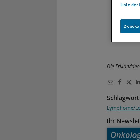
Liste der
Zwecke
Die Erklärvideo
Schlagwort
Lymphome/Le
Ihr Newsle
Onkolog