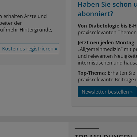
Haben Sie schon 
abonniert?
n
erhalten Ärzte und
beiter der
Von Diabetologie bis E-H
auf mehr Hintergründe,
praxisrelevanten Themen
Jetzt neu jeden Montag:
Kostenlos registrieren »
„Allgemeinmedizin“ mit p
und relevanten Neuigkei
internistischen und hausä
Top-Thema:
Erhalten Sie
praxisrelevante Beiträge 
Newsletter bestellen »
TOP-MELDUNGEN