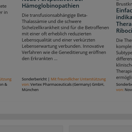
Brustk
Hämoglobinopathien
ete
Einfa
r in
Die transfusionsabhängige Beta-
indik
Thalassämie und die schwere
Thera
Sichelzellkrankheit sind für die Betroffenen
Riboci
mit einer oft erheblich reduzierten
Lebensqualität und einer verkürzten
Die The
Lebenserwartung verbunden. Innovative
komple
Verfahren wie die Geneditierung eröffnen
Subtype
den Erkrankten ...
differe
klinisch
Therapi
ermögli
tützung
Sonderbericht
|
Mit freundlicher Unterstützung
on &
von:
Vertex Pharmaceuticals (Germany) GmbH,
Sonderbe
München
von:
Nov