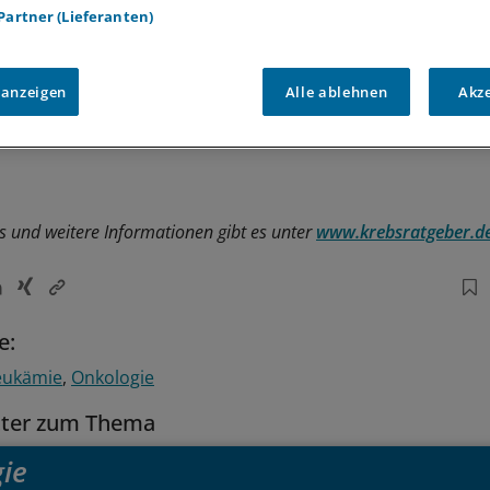
 Partner (Lieferanten)
 anzeigen
Alle ablehnen
Akz
s und weitere Informationen gibt es unter
www.krebsratgeber.d
e:
ukämie
Onkologie
tter zum Thema
ie