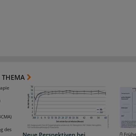
 THEMA
apie
m
(BCMA)
ng des
Neue Perspektiven bei
Frühe