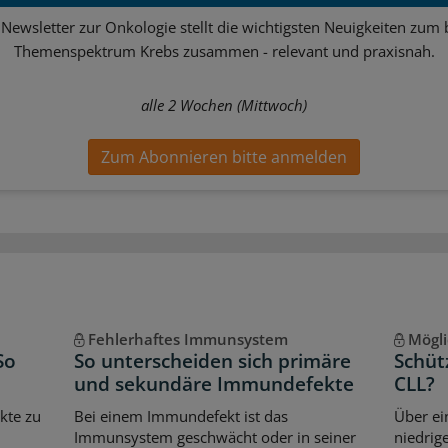
Newsletter zur Onkologie stellt die wichtigsten Neuigkeiten zum 
Themenspektrum Krebs zusammen - relevant und praxisnah.
alle 2 Wochen (Mittwoch)
Zum Abonnieren bitte anmelden
Fehlerhaftes Immunsystem
Mögli
So
So unterscheiden sich primäre
Schüt
und sekundäre Immundefekte
CLL?
kte zu
Bei einem Immundefekt ist das
Über ei
Immunsystem geschwächt oder in seiner
niedrig