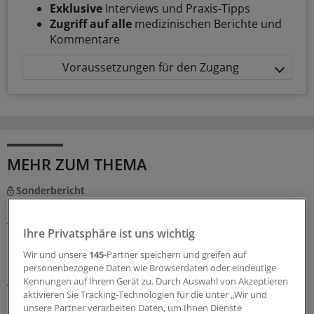
Exklusive
Interviews und Praxis-Tipps
Zugriff auf alle
medizinischen Berichte und
Kommentare
Voraussetzungen für den Zugang
MEHR ZUM THEMA
Sonderbericht
Biomarker gegen Diabetes-Folgen
Typ-2-Diabetes und Adipositas sind keine isolierten
Ihre Privatsphäre ist uns wichtig
Erkrankungen: Sie wirken sich auf zahlreiche
Wir und unsere
145
-Partner speichern und greifen auf
Organsysteme aus und verursachen viel Morbidität und
personenbezogene Daten wie Browserdaten oder eindeutige
Kosten. Ganzheitliche Prävention ist möglich, wenn die
Kennungen auf Ihrem Gerät zu. Durch Auswahl von Akzeptieren
Versorgung die unterschiedlichen Organe gezielt in den
aktivieren Sie Tracking-Technologien für die unter „Wir und
Blick nimmt und Risiken früh erkennt.
unsere Partner verarbeiten Daten, um Ihnen Dienste