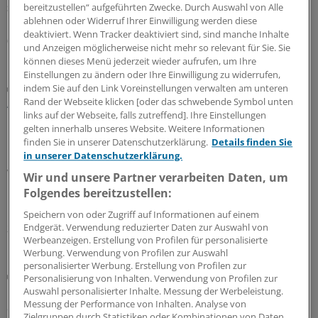
bereitzustellen“ aufgeführten Zwecke. Durch Auswahl von Alle
Sonderbericht
|
Mit freundlicher Unterstützung von:
Roche Diagnostics
Deutschland GmbH, Mannheim
ablehnen oder Widerruf Ihrer Einwilligung werden diese
deaktiviert. Wenn Tracker deaktiviert sind, sind manche Inhalte
03.08.2026
und Anzeigen möglicherweise nicht mehr so relevant für Sie. Sie
können dieses Menü jederzeit wieder aufrufen, um Ihre
Einstellungen zu ändern oder Ihre Einwilligung zu widerrufen,
Praxis-Tipps
indem Sie auf den Link Voreinstellungen verwalten am unteren
Ältere Menschen auf Reisen: Weshalb das
Rand der Webseite klicken [oder das schwebende Symbol unten
links auf der Webseite, falls zutreffend]. Ihre Einstellungen
Blutdruckmittel gern mal reduziert werden darf
gelten innerhalb unseres Website. Weitere Informationen
Im Interview erklärt Tropenmediziner Tomas Jelinek, was
finden Sie in unserer Datenschutzerklärung.
Details finden Sie
bei Reiseimpfungen für ältere Menschen zu beachten ist,
in unserer Datenschutzerklärung.
warum der Blutdruck im Urlaub lieber ein klein wenig
Wir und unsere Partner verarbeiten Daten, um
höher sein sollte, und weshalb die Reiseberatung für die
Folgendes bereitzustellen:
Durchimpfungsrate so wichtig ist.
Speichern von oder Zugriff auf Informationen auf einem
Endgerät. Verwendung reduzierter Daten zur Auswahl von
24.07.2026
Werbeanzeigen. Erstellung von Profilen für personalisierte
Werbung. Verwendung von Profilen zur Auswahl
personalisierter Werbung. Erstellung von Profilen zur
Früherkennung von Bluthochdruck
Personalisierung von Inhalten. Verwendung von Profilen zur
Hypertonie: Wenn die Smartwatch in falscher
Auswahl personalisierter Inhalte. Messung der Werbeleistung.
Sicherheit wiegt
Messung der Performance von Inhalten. Analyse von
Zielgruppen durch Statistiken oder Kombinationen von Daten