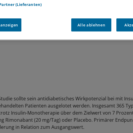
inoid
Beweis gestellt.
 Partner (Lieferanten)
or sinken
n-
iegel.
 anzeigen
Alle ablehnen
Akz
tudie sollte sein antidiabetisches Wirkpotenzial bei mit Insu
handelten Patienten ausgelotet werden. Insgesamt 365 Typ
rotz Insulin-Monotherapie über dem Zielwert von 7 Prozent 
g Rimonabant (20 mg/Tag) oder Placebo. Primärer Endpunk
erung in Relation zum Ausgangswert.