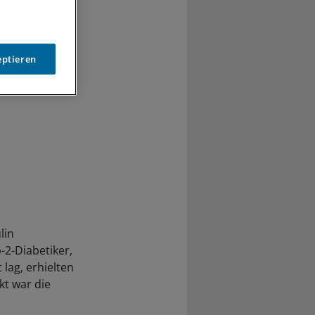
eptieren
lin
-2-Diabetiker,
lag, erhielten
t war die