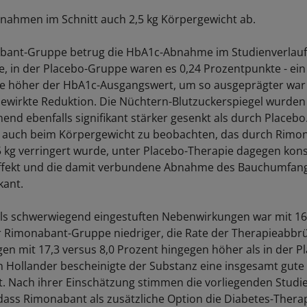
 nahmen im Schnitt auch 2,5 kg Körpergewicht ab.
abant-Gruppe betrug die HbA1c-Abnahme im Studienverlauf
, in der Placebo-Gruppe waren es 0,24 Prozentpunkte - ein 
Je höher der HbA1c-Ausgangswert, um so ausgeprägter war
wirkte Reduktion. Die Nüchtern-Blutzuckerspiegel wurden
nd ebenfalls signifikant stärker gesenkt als durch Placebo.
auch beim Körpergewicht zu beobachten, das durch Rimo
5 kg verringert wurde, unter Placebo-Therapie dagegen kons
Effekt und die damit verbundene Abnahme des Bauchumfan
ikant.
als schwerwiegend eingestuften Nebenwirkungen war mit 16,
r Rimonabant-Gruppe niedriger, die Rate der Therapieabb
n mit 17,3 versus 8,0 Prozent hingegen höher als in der 
in Hollander bescheinigte der Substanz eine insgesamt gute
it. Nach ihrer Einschätzung stimmen die vorliegenden Stud
 dass Rimonabant als zusätzliche Option die Diabetes-Therap