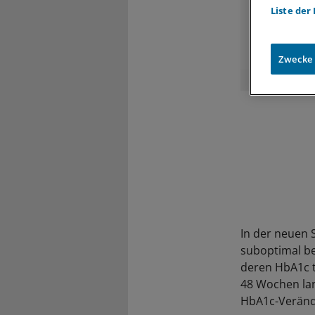
Endocannab
Liste der
(CB1)-Rezept
die Nüchter
Blutzuckersp
© Foto: sbra
Zwecke
In der neuen S
suboptimal be
deren HbA1c t
48 Wochen lan
HbA1c-Veränd