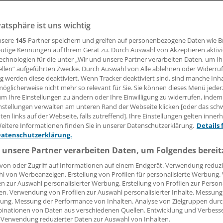
 (ob). Die selektive Blockade des Endocannabinoid (CB1)-
vatsphäre ist uns wichtig
ant scheint ein wirksamer Ansatz zu sein, um bei mit Insul
behandelten Typ-2-Diabetikern die Blutzuckereinstellung d
nsere
145
-Partner speichern und greifen auf personenbezogene Daten wie 
utige Kennungen auf Ihrem Gerät zu. Durch Auswahl von Akzeptieren aktivi
echnologien für die unter „Wir und unsere Partner verarbeiten Daten, um I
ellen“ aufgeführten Zwecke. Durch Auswahl von Alle ablehnen oder Widerruf
ng werden diese deaktiviert. Wenn Tracker deaktiviert sind, sind manche Inh
23.06.2008, 05:00 Uhr
öglicherweise nicht mehr so relevant für Sie. Sie können dieses Menü jeder
um Ihre Einstellungen zu ändern oder Ihre Einwilligung zu widerrufen, indem
nstellungen verwalten am unteren Rand der Webseite klicken [oder das sc
en links auf der Webseite, falls zutreffend]. Ihre Einstellungen gelten inner
eitere Informationen finden Sie in unserer Datenschutzerklärung.
Details 
Dafür sprechen Ergebnisse einer neuen Studi
Datenschutzerklärung.
Priscilla Hollander aus Dallas beim Kongres
 unsere Partner verarbeiten Daten, um Folgendes bereit
amerikanischen Diabetes-Gesellschaft ADA 
von oder Zugriff auf Informationen auf einem Endgerät. Verwendung reduzi
Francisco vorgestellt hat. Rimonabant hat be
l von Werbeanzeigen. Erstellung von Profilen für personalisierte Werbung
Studien bei noch nicht behandelten sowie be
en zur Auswahl personalisierter Werbung. Erstellung von Profilen zur Person
en. Verwendung von Profilen zur Auswahl personalisierter Inhalte. Messung
Antidiabetika behandelten Typ-2-Diabetiker
ung. Messung der Performance von Inhalten. Analyse von Zielgruppen durch
günstigen Einfluss sowohl auf Körpergewich
essung:
inationen von Daten aus verschiedenen Quellen. Entwicklung und Verbess
e mit dem
Lipidprofil als auch auf die Glykämie-Senkun
 Verwendung reduzierter Daten zur Auswahl von Inhalten.