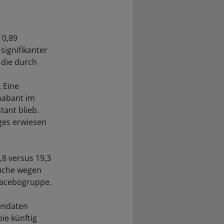
 0,89
signifikanter
 die durch
 Eine
nabant im
tant blieb.
ges erwiesen
8 versus 19,3
rüche wegen
Placebogruppe.
iendaten
ie künftig