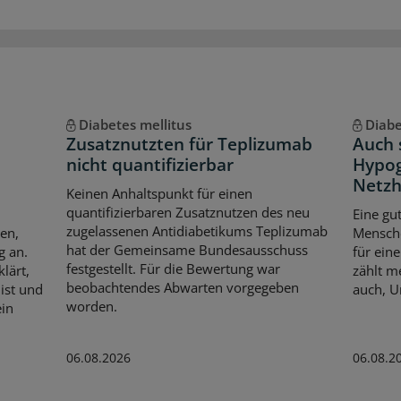
Diabetes mellitus
Diabe
Zusatznutzten für Teplizumab
Auch 
nicht quantifizierbar
Hypog
Netzh
Keinen Anhaltspunkt für einen
quantifizierbaren Zusatznutzen des neu
Eine gu
zugelassenen Antidiabetikums Teplizumab
en,
Mensche
hat der Gemeinsame Bundesausschuss
g an.
für ein
festgestellt. Für die Bewertung war
lärt,
zählt m
beobachtendes Abwarten vorgegeben
ist und
auch, U
worden.
ein
06.08.2026
06.08.2