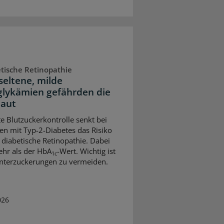
tische Retinopathie
seltene, milde
lykämien gefährden die
aut
te Blutzuckerkontrolle senkt bei
n mit Typ-2-Diabetes das Risiko
e diabetische Retinopathie. Dabei
ehr als der HbA
-Wert. Wichtig ist
1c
nterzuckerungen zu vermeiden.
026