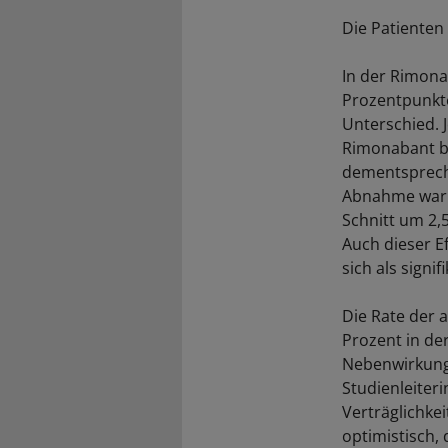
Die Patienten
In der Rimon
Prozentpunkte
Unterschied. 
Rimonabant be
dementspreche
Abnahme war 
Schnitt um 2,
Auch dieser 
sich als signif
Die Rate der 
Prozent in de
Nebenwirkunge
Studienleiter
Verträglichke
optimistisch,