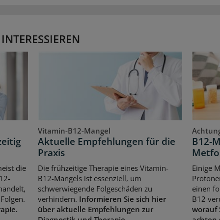
 INTERESSIEREN
Vitamin-B12-Mangel
Achtung
eitig
Aktuelle Empfehlungen für die
B12-M
Praxis
Metfo
eist die
Die frühzeitige Therapie eines Vitamin-
Einige 
12-
B12-Mangels ist essenziell, um
Protone
handelt,
schwerwiegende Folgeschäden zu
einen f
Folgen.
verhindern.
Informieren Sie sich hier
B12 ver
rapie.
über aktuelle Empfehlungen zur
worauf 
Diagnostik und Therapie.
achten 