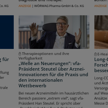
o. KG
ANZEIGE
|
WÖRWAG Pharma GmbH & Co. KG
ANZEIGE
Therapieoptionen und ihre
E-Hea
Verfügbarkeit
g für
Long-
„Welle an Neuerungen“: vfa-
Forsch
Präsident Steutel über Arznei-
besse
iftung
Innovationen für die Praxis und
der
Long-CO
den internationalen
und Ärzt
Wettbewerb
trale
Versorgu
Bei neuen Arzneimitteln im hausärztlichen
auf Wear
Bereich passiere „extrem viel“, sagt vfa-
Ansätze 
Präsident Han Steutel. Er spricht über
Messe D