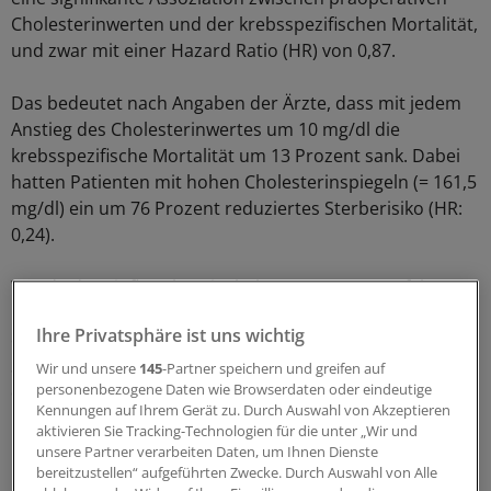
Cholesterinwerten und der krebsspezifischen Mortalität,
und zwar mit einer Hazard Ratio (HR) von 0,87.
Das bedeutet nach Angaben der Ärzte, dass mit jedem
Anstieg des Cholesterinwertes um 10 mg/dl die
krebsspezifische Mortalität um 13 Prozent sank. Dabei
hatten Patienten mit hohen Cholesterinspiegeln (= 161,5
mg/dl) ein um 76 Prozent reduziertes Sterberisiko (HR:
0,24).
Wurde der Einfluss bereits bekannter Prognosefaktoren
herausgerechnet, war jeder Anstieg um 10 mg/dl mit
Ihre Privatsphäre ist uns wichtig
einem um 6 Prozent verringerten krebsspezifischen
Sterberisiko assoziiert. Subgruppenanalysen ergaben,
Wir und unsere
145
-Partner speichern und greifen auf
personenbezogene Daten wie Browserdaten oder eindeutige
dass das Cholesterin bei klarzelligem, papillärem und
Kennungen auf Ihrem Gerät zu. Durch Auswahl von Akzeptieren
lokalisiertem Nierenzellkarzinom von prognostischer
aktivieren Sie Tracking-Technologien für die unter „Wir und
Bedeutung ist.
unsere Partner verarbeiten Daten, um Ihnen Dienste
bereitzustellen“ aufgeführten Zwecke. Durch Auswahl von Alle