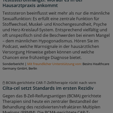
Hausarztpraxis ankommt
Testosteron beeinflusst weit mehr als nur die männliche
Sexualfunktion: Es erfüllt eine zentrale Funktion für
Stoffwechsel, Muskel- und Knochengesundheit, Psyche
und Herz-Kreislauf-System. Entsprechend vielfältig und
oft unspezifisch sind die Beschwerden bei einem Mangel
– dem männlichen Hypogonadismus. Hören Sie im
Podcast, welche Warnsignale in der hausärztlichen
Versorgung Hinweise geben können und welche
Chancen eine frühzeitige Diagnose bietet.
Sonderbericht
|
Mit freundlicher Unterstützung von:
Besins Healthcare
Germany GmbH, Berlin
BCMA-gerichtete CAR-T-Zelltherapie rückt nach vorn
Cilta-cel setzt Standards im ersten Rezidiv
Gegen das B-Zell-Reifungsantigen (BCMA) gerichtete
Therapien sind heute ein zentraler Bestandteil der
Behandlung des rezidivierten/refraktären Multiplen
Myeloms (RRMM). Die BCMA-gerichtete CAR-T-