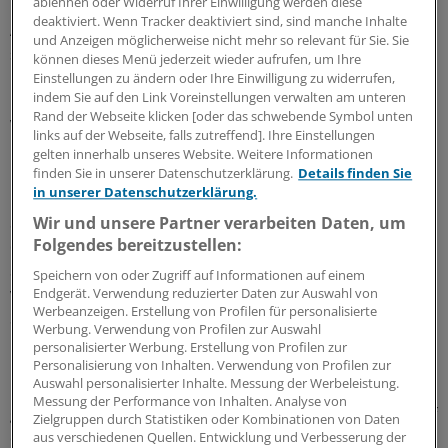
ablehnen oder Widerruf Ihrer Einwilligung werden diese
Eine Erklärung für den Zusammenhang könnte nach
deaktiviert. Wenn Tracker deaktiviert sind, sind manche Inhalte
Ansicht von de Martino und ihren Kollegen die Tatsache
und Anzeigen möglicherweise nicht mehr so relevant für Sie. Sie
sein, dass es durch die vermehrte Speicherung von
können dieses Menü jederzeit wieder aufrufen, um Ihre
Cholesterin in Tumorzellen bei fortgeschrittener
Einstellungen zu ändern oder Ihre Einwilligung zu widerrufen,
indem Sie auf den Link Voreinstellungen verwalten am unteren
Erkrankung zu den niedrigen Serumspiegeln kommt.
Rand der Webseite klicken [oder das schwebende Symbol unten
Vermehrt gebraucht wird das Cholesterin etwa für die
links auf der Webseite, falls zutreffend]. Ihre Einstellungen
Membranbildung.
gelten innerhalb unseres Website. Weitere Informationen
finden Sie in unserer Datenschutzerklärung.
Details finden Sie
in unserer Datenschutzerklärung.
Unklar sei allerdings, so die Autoren, ob das
Serumcholesterin tatsächlich als Surrogatparameter für
Wir und unsere Partner verarbeiten Daten, um
Folgendes bereitzustellen:
das in Tumoren enthaltene Cholesterin gelten kann.
Schließlich sei zwar bekannt, dass Statine das Wachstum
Speichern von oder Zugriff auf Informationen auf einem
von Nierenkrebszellen hemmen und dass bei Frauen mit
Endgerät. Verwendung reduzierter Daten zur Auswahl von
Werbeanzeigen. Erstellung von Profilen für personalisierte
Statintherapie ein reduziertes Risiko für ein
Werbung. Verwendung von Profilen zur Auswahl
Nierenzellkarzinom beobachtet wird.
personalisierter Werbung. Erstellung von Profilen zur
Personalisierung von Inhalten. Verwendung von Profilen zur
Auswahl personalisierter Inhalte. Messung der Werbeleistung.
Die aktuelle Studie sei jedoch nicht darauf ausgerichtet
Messung der Performance von Inhalten. Analyse von
gewesen zu klären, ob die Statintherapie einen Effekt auf
Zielgruppen durch Statistiken oder Kombinationen von Daten
das Überleben hat.
(ple)
aus verschiedenen Quellen. Entwicklung und Verbesserung der