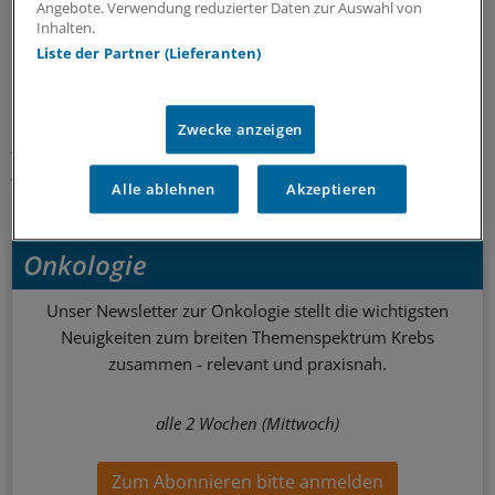
Angebote. Verwendung reduzierter Daten zur Auswahl von
Inhalten.
0
Liste der Partner (Lieferanten)
Schlagworte:
Zwecke anzeigen
Nieren-Karzinom
Urologische Krankheiten
Nephrologie
Onkologie
Urologie
Alle ablehnen
Akzeptieren
Ihr Newsletter zum Thema
Onkologie
Unser Newsletter zur Onkologie stellt die wichtigsten
Neuigkeiten zum breiten Themenspektrum Krebs
zusammen - relevant und praxisnah.
alle 2 Wochen (Mittwoch)
Zum Abonnieren bitte anmelden