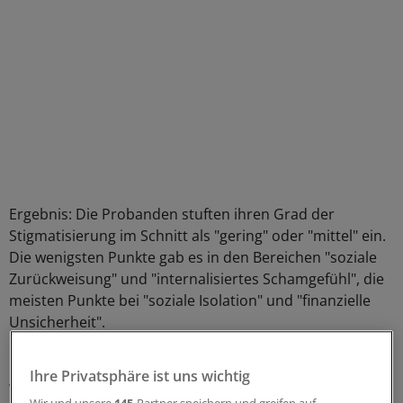
Ergebnis: Die Probanden stuften ihren Grad der
Stigmatisierung im Schnitt als "gering" oder "mittel" ein.
Die wenigsten Punkte gab es in den Bereichen "soziale
Zurückweisung" und "internalisiertes Schamgefühl", die
meisten Punkte bei "soziale Isolation" und "finanzielle
Unsicherheit".
Männer mit Prostatakarzinom empfanden sich am
Ihre Privatsphäre ist uns wichtig
wenigsten sozial beeinträchtigt. Sie fühlten sich vor