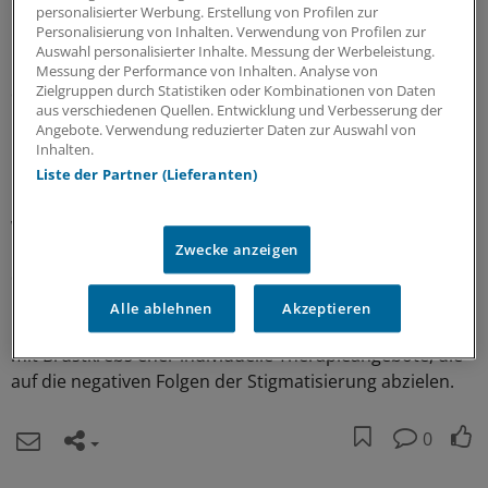
personalisierter Werbung. Erstellung von Profilen zur
Bereichen physische, rollenspezifische und soziale
Personalisierung von Inhalten. Verwendung von Profilen zur
Funktionsfähigkeit beeinträchtigt,
Auswahl personalisierter Inhalte. Messung der Werbeleistung.
Lungenkarzinompatienten ausschließlich in der
Messung der Performance von Inhalten. Analyse von
Zielgruppen durch Statistiken oder Kombinationen von Daten
emotionalen Funktionsfähigkeit.
aus verschiedenen Quellen. Entwicklung und Verbesserung der
Angebote. Verwendung reduzierter Daten zur Auswahl von
Fazit: Stigmatisierung beeinträchtigt die Lebensqualität
Inhalten.
Krebskranker beträchtlich, und zwar in vielen Bereichen,
Liste der Partner (Lieferanten)
betonen die Forscher. Mit Gegenstrategien ließen sich
wahrscheinlich dauerhafte psychologische und
psychosoziale Probleme vermeiden. Das erfordere auf
Zwecke anzeigen
die Tumorentität ausgerichtete Maßnahmen. Bei
Patienten mit Lungenkrebs empfehlen die Forscher, zum
Alle ablehnen
Akzeptieren
Beispiel Kampagnen gegen Stigmatisierung, bei Frauen
mit Brustkrebs eher individuelle Therapieangebote, die
auf die negativen Folgen der Stigmatisierung abzielen.
0