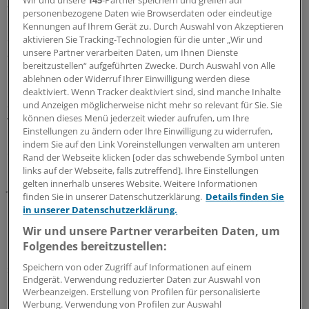
Wir und unsere
145
-Partner speichern und greifen auf
allem bei "soziale Zurückweisung", "Isolation",
personenbezogene Daten wie Browserdaten oder eindeutige
"finanzielle Unsicherheit" und "internalisiertes
Kennungen auf Ihrem Gerät zu. Durch Auswahl von Akzeptieren
Schamgefühl" weniger beeinträchtigt als Patienten mit
aktivieren Sie Tracking-Technologien für die unter „Wir und
anderen Krebsformen.
unsere Partner verarbeiten Daten, um Ihnen Dienste
bereitzustellen“ aufgeführten Zwecke. Durch Auswahl von Alle
ablehnen oder Widerruf Ihrer Einwilligung werden diese
Insgesamt konnten die Leipziger Forscher bei der
deaktiviert. Wenn Tracker deaktiviert sind, sind manche Inhalte
Stigmatisierung einen geschlechtsbezogenen Effekt
und Anzeigen möglicherweise nicht mehr so relevant für Sie. Sie
können dieses Menü jederzeit wieder aufrufen, um Ihre
weitgehend ausschließen. Lediglich beim Aspekt
Einstellungen zu ändern oder Ihre Einwilligung zu widerrufen,
"finanzielle Unsicherheit" gaben Männer im Schnitt
indem Sie auf den Link Voreinstellungen verwalten am unteren
einen höheren Leidensdruck an.
Rand der Webseite klicken [oder das schwebende Symbol unten
links auf der Webseite, falls zutreffend]. Ihre Einstellungen
gelten innerhalb unseres Website. Weitere Informationen
Jegliche Form von Stigmatisierung wirkte sich dabei
finden Sie in unserer Datenschutzerklärung.
Details finden Sie
negativ auf die Lebensqualität aus. Dies war bei Frauen
in unserer Datenschutzerklärung.
mit Brustkrebs besonders ausgeprägt. Sie gaben
Wir und unsere Partner verarbeiten Daten, um
Einbußen in allen fünf ermittelten Bereichen der
Folgendes bereitzustellen:
Lebensqualität an. Bei Darmkrebs-Patienten ergaben
Speichern von oder Zugriff auf Informationen auf einem
sich signifikante Effekte nur in den Bereichen soziale,
Endgerät. Verwendung reduzierter Daten zur Auswahl von
rollenspezifische emotionale Funktionsfähigkeit.
Werbeanzeigen. Erstellung von Profilen für personalisierte
Prostatakarzinompatienten fühlten sich in den
Werbung. Verwendung von Profilen zur Auswahl