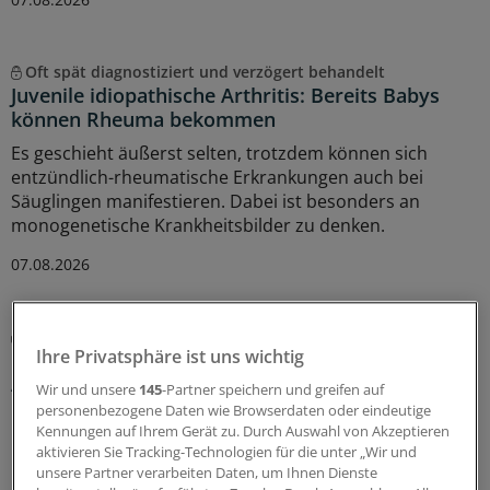
Oft spät diagnostiziert und verzögert behandelt
Juvenile idiopathische Arthritis: Bereits Babys
können Rheuma bekommen
Es geschieht äußerst selten, trotzdem können sich
entzündlich-rheumatische Erkrankungen auch bei
Säuglingen manifestieren. Dabei ist besonders an
monogenetische Krankheitsbilder zu denken.
07.08.2026
Sie fragen – Experten antworten
Ihre Privatsphäre ist uns wichtig
Reiseimpfungen bei Kindern: Müssen
Abstandsregeln eingehalten werden?
Wir und unsere
145
-Partner speichern und greifen auf
personenbezogene Daten wie Browserdaten oder eindeutige
Bei der Hotline Impfen werden Ihre Impf-Fragen aus der
Kennungen auf Ihrem Gerät zu. Durch Auswahl von Akzeptieren
Praxis evidenzbasiert und fachkundig beantwortet.
aktivieren Sie Tracking-Technologien für die unter „Wir und
Diesmal geht es um mögliche Zeitabstände für
unsere Partner verarbeiten Daten, um Ihnen Dienste