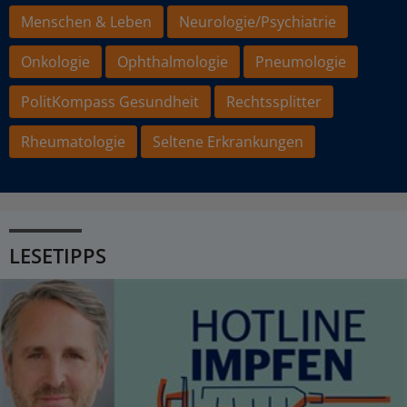
Menschen & Leben
Neurologie/Psychiatrie
Onkologie
Ophthalmologie
Pneumologie
PolitKompass Gesundheit
Rechtssplitter
Rheumatologie
Seltene Erkrankungen
LESETIPPS