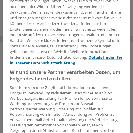
Impfungen bei Kindern vor einer Reise nach Asien. Und
bereitzustellen“ aufgeführten Zwecke. Durch Auswahl von Alle
welche Rolle spielt die Injektionsstelle?
ablehnen oder Widerruf Ihrer Einwilligung werden diese
deaktiviert. Wenn Tracker deaktiviert sind, sind manche Inhalte
07.08.2026
und Anzeigen möglicherweise nicht mehr so relevant für Sie. Sie
können dieses Menü jederzeit wieder aufrufen, um Ihre
Einstellungen zu ändern oder Ihre Einwilligung zu widerrufen,
indem Sie auf den Link Voreinstellungen verwalten am unteren
Rand der Webseite klicken [oder das schwebende Symbol unten
links auf der Webseite, falls zutreffend]. Ihre Einstellungen
gelten innerhalb unseres Website. Weitere Informationen
DAS KÖNNTE SIE AUCH INTERESSIEREN
finden Sie in unserer Datenschutzerklärung.
Details finden Sie
in unserer Datenschutzerklärung.
Wir und unsere Partner verarbeiten Daten, um
Folgendes bereitzustellen:
Speichern von oder Zugriff auf Informationen auf einem
Endgerät. Verwendung reduzierter Daten zur Auswahl von
Werbeanzeigen. Erstellung von Profilen für personalisierte
Werbung. Verwendung von Profilen zur Auswahl
personalisierter Werbung. Erstellung von Profilen zur
Personalisierung von Inhalten. Verwendung von Profilen zur
Auswahl personalisierter Inhalte. Messung der Werbeleistung.
Messung der Performance von Inhalten. Analyse von
Zielgruppen durch Statistiken oder Kombinationen von Daten
Impflücken bei Chronikern