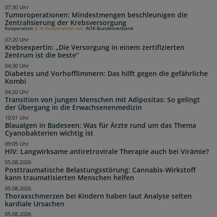
07:30 Uhr
Tumoroperationen: Mindestmengen beschleunigen die
Zentralisierung der Krebsversorgung
Kooperation
|
In Kooperation mit:
AOK-Bundesverband
07:20 Uhr
Krebsexpertin: „Die Versorgung in einem zertifizierten
Zentrum ist die beste“
04:30 Uhr
Diabetes und Vorhofflimmern: Das hilft gegen die gefährliche
Kombi
04:20 Uhr
Transition von jungen Menschen mit Adipositas: So gelingt
der Übergang in die Erwachsenenmedizin
10:01 Uhr
Blaualgen in Badeseen: Was für Ärzte rund um das Thema
Cyanobakterien wichtig ist
09:05 Uhr
HIV: Langwirksame antiretrovirale Therapie auch bei Virämie?
05.08.2026
Posttraumatische Belastungsstörung: Cannabis-Wirkstoff
kann traumatisierten Menschen helfen
05.08.2026
Thoraxschmerzen bei Kindern haben laut Analyse selten
kardiale Ursachen
05.08.2026