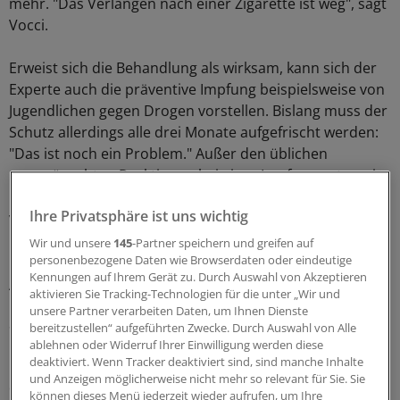
mehr. "Das Verlangen nach einer Zigarette ist weg", sagt
Vocci.
Erweist sich die Behandlung als wirksam, kann sich der
Experte auch die präventive Impfung beispielsweise von
Jugendlichen gegen Drogen vorstellen. Bislang muss der
Schutz allerdings alle drei Monate aufgefrischt werden:
"Das ist noch ein Problem." Außer den üblichen
unerwünschten Reaktionen bei einer Impfung - etwa ein
Brennen der Einstichstelle oder ein Grippegefühl -
Ihre Privatsphäre ist uns wichtig
verursache die Anti-Drogen-Spritze keine Probleme.
Wir und unsere
145
-Partner speichern und greifen auf
Präparate beeinflussen die Psyche von
personenbezogene Daten wie Browserdaten oder eindeutige
Kennungen auf Ihrem Gerät zu. Durch Auswahl von Akzeptieren
Abhängigen nicht
aktivieren Sie Tracking-Technologien für die unter „Wir und
unsere Partner verarbeiten Daten, um Ihnen Dienste
Suchtexperten warnen jedoch vor überzogenen
bereitzustellen“ aufgeführten Zwecke. Durch Auswahl von Alle
Hoffnungen. "Ich denke nicht, dass ein rein
ablehnen oder Widerruf Ihrer Einwilligung werden diese
deaktiviert. Wenn Tracker deaktiviert sind, sind manche Inhalte
pharmakologisches Mittel helfen kann", sagt die Leiterin
und Anzeigen möglicherweise nicht mehr so relevant für Sie. Sie
des Bereichs Suchtforschung und Suchttherapie an der
können dieses Menü jederzeit wieder aufrufen, um Ihre