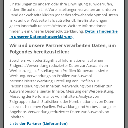
Medizinischen Universität Wien, Dr. Gabriele Fischer. Bei
Einstellungen zu ändern oder Ihre Einwilligung zu widerrufen,
Süchten spiele die Psyche eine mindestens genauso
indem Sie auf den Link Voreinstellungen verwalten am unteren
Rand der Webseite klicken [oder das schwebende Symbol unten
große Rolle wie der Körper. Selbst wenn die Spritze
links auf der Webseite, falls zutreffend]. Ihre Einstellungen
kurzfristig gegen eine Drogensucht hilft, fürchtet
gelten innerhalb unseres Website. Weitere Informationen
Fischer, dass die Betroffenen in eine andere
finden Sie in unserer Datenschutzerklärung.
Details finden Sie
Abhängigkeit wie Magersucht abgleiten könnten. "Wir
in unserer Datenschutzerklärung.
müssen die Patienten im Gesamten sehen und
Wir und unsere Partner verarbeiten Daten, um
behandeln." Wissenschaftliche Erkenntnisse stützen
Folgendes bereitzustellen:
diese Einwände: Mediziner haben herausgefunden, dass
Speichern von oder Zugriff auf Informationen auf einem
bei jeder Art von Sucht ähnliche Prozesse im zentralen
Endgerät. Verwendung reduzierter Daten zur Auswahl von
Werbeanzeigen. Erstellung von Profilen für personalisierte
Nervensystem ablaufen - egal ob der Patient von Heroin
Werbung. Verwendung von Profilen zur Auswahl
oder von Computerspielen abhängig ist. Auch löst nicht
personalisierter Werbung. Erstellung von Profilen zur
nur der Drogen-Wirkstoff im Körper etwas aus, allein
Personalisierung von Inhalten. Verwendung von Profilen zur
Auswahl personalisierter Inhalte. Messung der Werbeleistung.
der Glaube oder der Akt des Konsums reichen für einen
Messung der Performance von Inhalten. Analyse von
"Kick". "Wenn jemand ein Mittel einnimmt und dabei
Zielgruppen durch Statistiken oder Kombinationen von Daten
glaubt, dass es therapeutisch wirkt, werden allein durch
aus verschiedenen Quellen. Entwicklung und Verbesserung der
Angebote. Verwendung reduzierter Daten zur Auswahl von
diese Vorstellung im Gehirn Dopamin und Endorphine
Inhalten.
ausgeschüttet und über das Opioidsystem das
Liste der Partner (Lieferanten)
erwartete Wohlgefühl erzeugt", erklärt der Mediziner an