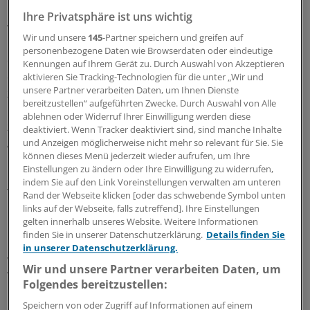
Hirntod sekundär erwartet, aber nicht diagnostiziert
Ihre Privatsphäre ist uns wichtig
wird. Der Herzstillstand war 11 bis 27 Minuten nach
Wir und unsere
145
-Partner speichern und greifen auf
Beenden der künstlichen Beatmung eingetreten, wobei
personenbezogene Daten wie Browserdaten oder eindeutige
die Autoren nicht ausführen, wie sie festgestellt haben,
Kennungen auf Ihrem Gerät zu. Durch Auswahl von Akzeptieren
dass ein Herzschlag definitiv der letzte war. Die
aktivieren Sie Tracking-Technologien für die unter „Wir und
unsere Partner verarbeiten Daten, um Ihnen Dienste
zuständige Ethikkommission und die Eltern der Spender
bereitzustellen“ aufgeführten Zwecke. Durch Auswahl von Alle
hatten in das Vorgehen eingewilligt und auch
ablehnen oder Widerruf Ihrer Einwilligung werden diese
zugestimmt, dass vor der Extubation Heparin und
deaktiviert. Wenn Tracker deaktiviert sind, sind manche Inhalte
Analgetika gegeben wurden.
und Anzeigen möglicherweise nicht mehr so relevant für Sie. Sie
können dieses Menü jederzeit wieder aufrufen, um Ihre
Einstellungen zu ändern oder Ihre Einwilligung zu widerrufen,
Diskutiert wird nun darüber, ob die erfolgreiche
indem Sie auf den Link Voreinstellungen verwalten am unteren
Transplantation eines Herzens von Spendern, die für
Rand der Webseite klicken [oder das schwebende Symbol unten
herztot erklärt worden sind, im Einklang mit der Dead-
links auf der Webseite, falls zutreffend]. Ihre Einstellungen
gelten innerhalb unseres Website. Weitere Informationen
Donor-Rule steht. Nach dieser Regel dürfen
finden Sie in unserer Datenschutzerklärung.
Details finden Sie
Organentnahmen nicht zum Tode führen. Erst vor
in unserer Datenschutzerklärung.
wenigen Monaten haben die
Wir und unsere Partner verarbeiten Daten, um
Weltgesundheitsorganisation (WHO) und die
Folgendes bereitzustellen:
International Transplant Society aufgefordert, an dieser
Speichern von oder Zugriff auf Informationen auf einem
Regel festzuhalten.