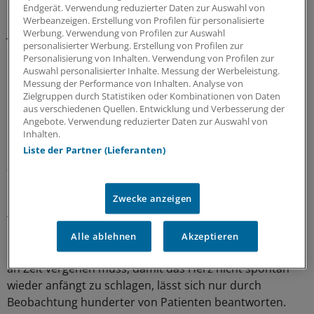
Endgerät. Verwendung reduzierter Daten zur Auswahl von
Werbeanzeigen. Erstellung von Profilen für personalisierte
James Bernat, Professor für Neurologie in Hannover,
Werbung. Verwendung von Profilen zur Auswahl
personalisierter Werbung. Erstellung von Profilen zur
New Hampshire, erinnerte in einem Kommentar im
Personalisierung von Inhalten. Verwendung von Profilen zur
NEJM an eine Übereinkunft von US-Fachgesellschaften
Auswahl personalisierter Inhalte. Messung der Werbeleistung.
mit dem Institute of Medicine aus dem Jahr 2005.
Messung der Performance von Inhalten. Analyse von
Zielgruppen durch Statistiken oder Kombinationen von Daten
Danach darf bereits zwei Minuten nach Herzstillstand
aus verschiedenen Quellen. Entwicklung und Verbesserung der
mit der Organentnahme begonnen werden. Die
Angebote. Verwendung reduzierter Daten zur Auswahl von
Begründung: Empirische Daten belegten, dass dann der
Inhalten.
Herzstillstand irreversibel sei, und man könne davon
Liste der Partner (Lieferanten)
ausgehen, dass dann auch der Hirntod eingetreten sei.
Zwecke anzeigen
Dies sei eine Übereinkunft, die zwar eine
wissenschaftliche Basis habe, aber auch gesellschafts-
und gesundheitspolitische Aspekte des Organmangels
Alle ablehnen
Akzeptieren
berücksichtige, so Bernat. "Die Frage, welches Minimum
an Zeit vergehen muss, damit das Herz nicht spontan
wieder anfängt zu schlagen, lässt sich nur durch
Beobachtung hunderter von Patienten beantworten.