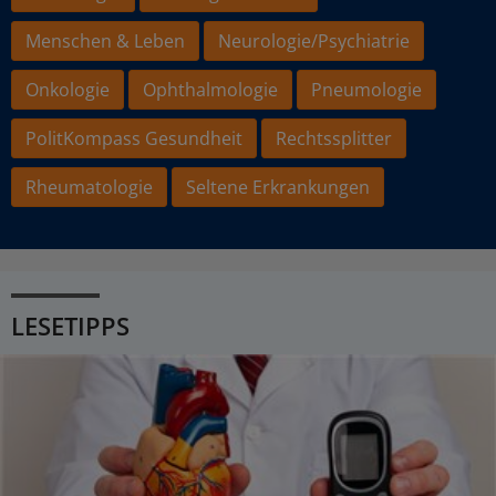
Menschen & Leben
Neurologie/Psychiatrie
Onkologie
Ophthalmologie
Pneumologie
PolitKompass Gesundheit
Rechtssplitter
Rheumatologie
Seltene Erkrankungen
LESETIPPS