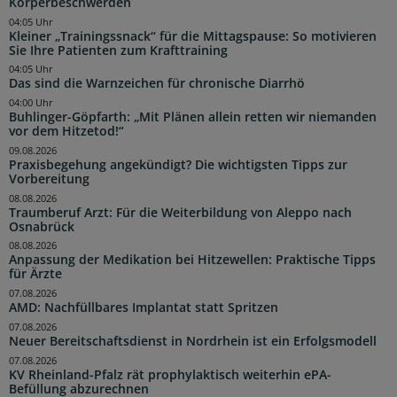
Körperbeschwerden
04:05 Uhr
Kleiner „Trainingssnack“ für die Mittagspause: So motivieren
Sie Ihre Patienten zum Krafttraining
04:05 Uhr
Das sind die Warnzeichen für chronische Diarrhö
04:00 Uhr
Buhlinger-Göpfarth: „Mit Plänen allein retten wir niemanden
vor dem Hitzetod!“
09.08.2026
Praxisbegehung angekündigt? Die wichtigsten Tipps zur
Vorbereitung
08.08.2026
Traumberuf Arzt: Für die Weiterbildung von Aleppo nach
Osnabrück
08.08.2026
Anpassung der Medikation bei Hitzewellen: Praktische Tipps
für Ärzte
07.08.2026
AMD: Nachfüllbares Implantat statt Spritzen
07.08.2026
Neuer Bereitschaftsdienst in Nordrhein ist ein Erfolgsmodell
07.08.2026
KV Rheinland-Pfalz rät prophylaktisch weiterhin ePA-
Befüllung abzurechnen