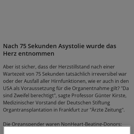
Nach 75 Sekunden Asystolie wurde das
Herz entnommen
Aber ist sicher, dass der Herzstillstand nach einer
Wartezeit von 75 Sekunden tatsächlich irreversibel war
oder der Ausfall aller Hirnfunktionen, wie er auch in den
USA als Voraussetzung für die Organentnahme gilt? "Da
sind Zweifel berechtigt", sagte Professor Günter Kirste,
Medizinischer Vorstand der Deutschen Stiftung
Organtransplantation in Frankfurt zur "Ärzte Zeitung".
Die Organspender waren NonHeart-Beating-Donors:
Patienten mit Herzkreislaufstillstand, bei denen der