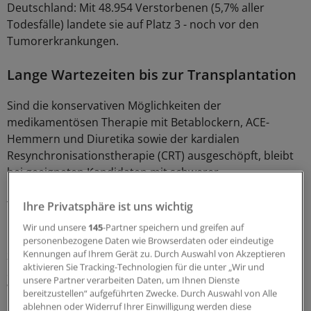
Deutschland: Mit 48.954 Verstorbenen (5,7% aller
Todesfälle) landete sie auf Platz 3 - noch vor den
Tumorerkrankungen.
Lange Wartezeiten bis zur Transplantation
Sind die konservativen Möglichkeiten der
medikamentösen Therapie mit Betablockern, ACE-
Hemmern und Diuretika sowie der kardialen
Resynchronisationstherapie (CRT) ausgeschöpft, bleibt
bei geeigneten Kandidaten mit schwerer
Herzinsuffizienz die Herztransplantation als einzige
Therapieoption für einen relativ sicheren Langzeiterfolg.
Ihre Privatsphäre ist uns wichtig
Wir und unsere
145
-Partner speichern und greifen auf
Insbesondere in Deutschland besteht aber eine
personenbezogene Daten wie Browserdaten oder eindeutige
Kennungen auf Ihrem Gerät zu. Durch Auswahl von Akzeptieren
zunehmende Diskrepanz von benötigten
aktivieren Sie Tracking-Technologien für die unter „Wir und
Spenderorganen und der Anzahl der Patienten auf der
unsere Partner verarbeiten Daten, um Ihnen Dienste
Warteliste.
bereitzustellen“ aufgeführten Zwecke. Durch Auswahl von Alle
ablehnen oder Widerruf Ihrer Einwilligung werden diese