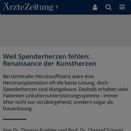
Direkt zum Inhaltsbereich
Weil Spenderherzen fehlen:
Renaissance der Kunstherzen
Bei terminaler Herzinsuffizienz wäre eine
Herztransplantation oft die beste Lösung, doch
Spenderherzen sind Mangelware. Deshalb erhalten viele
Patienten Linksherzunterstützungssysteme - immer
öfter nicht nur vorübergehend, sondern sogar als
Dauerlösung.
Von
Dr. Thomas Puehler und Prof. Dr. Christof Schmid