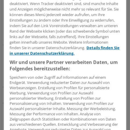
deaktiviert. Wenn Tracker deaktiviert sind, sind manche Inhalte
Im Jahr 2010 warteten im Eurotransplantraum 1.158
und Anzeigen möglicherweise nicht mehr so relevant für Sie. Sie
Patienten auf ein Herz, es haben jedoch lediglich 600
können dieses Menü jederzeit wieder aufrufen, um Ihre
Patienten ein Spenderherz erhalten.
Einstellungen zu ändern oder Ihre Einwilligung zu widerrufen,
indem Sie auf den Link Voreinstellungen verwalten am unteren
Rand der Webseite klicken [oder das schwebende Symbol unten
Selbst für Patienten mit einem "High urgency"-Status,
links auf der Webseite, falls zutreffend]. Ihre Einstellungen
dem dringlichsten Status der Warteliste, liegt die
gelten innerhalb unseres Website. Weitere Informationen
Wartezeit blutgruppenabhängig zurzeit bei mehreren
finden Sie in unserer Datenschutzerklärung.
Details finden Sie
Monaten. Diese Zeit müssen die Patienten auf der
in unserer Datenschutzerklärung.
Intensivstation mit zum Teil hoch dosierter
Wir und unsere Partner verarbeiten Daten, um
Katecholamintherapie verbringen.
Folgendes bereitzustellen:
Speichern von oder Zugriff auf Informationen auf einem
Sterblichkeit steigt durch lange
Endgerät. Verwendung reduzierter Daten zur Auswahl von
Wartezeiten
Werbeanzeigen. Erstellung von Profilen für personalisierte
Werbung. Verwendung von Profilen zur Auswahl
personalisierter Werbung. Erstellung von Profilen zur
Aufgrund der langen Wartezeiten dieser kritisch kranken
Personalisierung von Inhalten. Verwendung von Profilen zur
Patienten kommt es, bedingt durch die anhaltende
Auswahl personalisierter Inhalte. Messung der Werbeleistung.
Messung der Performance von Inhalten. Analyse von
Herzinsuffizienz mit rezidivierenden
Zielgruppen durch Statistiken oder Kombinationen von Daten
Dekompensationen, zu schweren Endorganschäden und
aus verschiedenen Quellen. Entwicklung und Verbesserung der
einer Sterblichkeit von zirka 15 Prozent der Patienten
Angebote. Verwendung reduzierter Daten zur Auswahl von