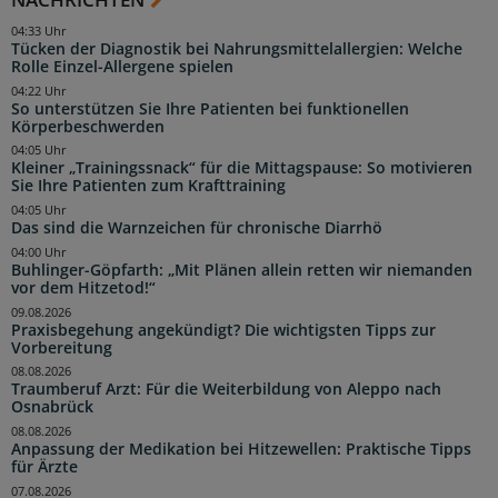
04:33 Uhr
Tücken der Diagnostik bei Nahrungsmittelallergien: Welche
Rolle Einzel-Allergene spielen
04:22 Uhr
So unterstützen Sie Ihre Patienten bei funktionellen
Körperbeschwerden
04:05 Uhr
Kleiner „Trainingssnack“ für die Mittagspause: So motivieren
Sie Ihre Patienten zum Krafttraining
04:05 Uhr
Das sind die Warnzeichen für chronische Diarrhö
04:00 Uhr
Buhlinger-Göpfarth: „Mit Plänen allein retten wir niemanden
vor dem Hitzetod!“
09.08.2026
Praxisbegehung angekündigt? Die wichtigsten Tipps zur
Vorbereitung
08.08.2026
Traumberuf Arzt: Für die Weiterbildung von Aleppo nach
Osnabrück
08.08.2026
Anpassung der Medikation bei Hitzewellen: Praktische Tipps
für Ärzte
07.08.2026