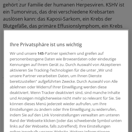
gehört zur Familie der humanen Herpesviren. KSHV ist
ein Tumorvirus, das drei verschiedene Krebsarten
auslösen kann: das Kaposi-Sarkom, ein Krebs der
Blutgefäße, das primäre Effusionslymphom, ein Krebs
der weißen Blutzellen, und die Castlemann'sche
Krankheit, eine Erkrankung der Lymphknoten.
Ihre Privatsphäre ist uns wichtig
Wir und unsere
145
-Partner speichern und greifen auf
Das Kaposi-Sarkom tritt besonders häufig bei Aids-
personenbezogene Daten wie Browserdaten oder eindeutige
Patienten auf, deren Immunsystem durch die Infektion
Kennungen auf Ihrem Gerät zu. Durch Auswahl von Akzeptieren
mit dem Humanen Immundefizienz-Virus 1 (HIV-1) stark
aktivieren Sie Tracking-Technologien für die unter „Wir und
geschwächt ist. Ein Impfstoff gegen das Kaposi-Sarkom-
unsere Partner verarbeiten Daten, um Ihnen Dienste
bereitzustellen“ aufgeführten Zwecke. Durch Auswahl von Alle
assoziierten Herpesvirus existiert bislang nicht. Auch die
ablehnen oder Widerruf Ihrer Einwilligung werden diese
Mechanismen, mit denen dieses Virus seinen Wirt
deaktiviert. Wenn Tracker deaktiviert sind, sind manche Inhalte
manipuliert und zur Entstehung von Krebs führt, sind
und Anzeigen möglicherweise nicht mehr so relevant für Sie. Sie
nicht vollständig aufgeklärt, heißt es in der Mitteilung
können dieses Menü jederzeit wieder aufrufen, um Ihre
Einstellungen zu ändern oder Ihre Einwilligung zu widerrufen,
des HZI.
indem Sie auf den Link Voreinstellungen verwalten am unteren
Rand der Webseite klicken [oder das schwebende Symbol unten
"Um Infektionen mit diesem Herpesvirus erfolgreich
links auf der Webseite, falls zutreffend]. Ihre Einstellungen
gelten innerhalb unseres Website. Weitere Informationen