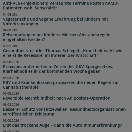
Anti-VEGF-Injektionen: Versäumte Termine kosten nAMD-
Patienten wohl Sehschärfe
04:04 Uhr
Vegetarische und vegane Ernährung bei Kindern mit
Vorerkrankungen
04:00 Uhr
Reiseimpfungen bei Kindern: Müssen Abstandsregeln
eingehalten werden?
03:05 Uhr
Gesundheitsrechtler Thomas Schlegel: „Krankheit wirkt wie
eine stille Rezession im Inneren der Wirtschaft“
06.08.2026
Praxisbesonderheiten in Zeiten des GKV-Spargesetzes:
Klarheit soll es in der kommenden Woche geben
06.08.2026
KBV und Krankenkassen präzisieren die neuen Regeln zur
Cannabistherapie
06.08.2026
Reversible Nachtblindheit nach Adipositas-Operation
06.08.2026
Besserer Schutz vor Hitzewellen: Gesundheitsorganisationen
veröffentlichen Erklärung
06.08.2026
Erst das trockene Auge – dann die Autoimmunerkrankung?
06.08.2026