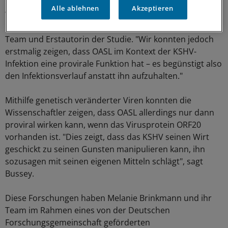
"Eigentlich dient dieses Wirtsprotein, OASL genannt, der
Alle ablehnen
Akzeptieren
Wirtsabwehr, es hat also eine antivirale Funktion", sagt
Dr. Kendra Bussey, Wissenschaftlerin in Brinkmanns
Team und Erstautorin der Studie. "Wir konnten jedoch
erstmalig zeigen, dass OASL im Kontext der KSHV-
Infektion eine provirale Funktion hat – es begünstigt also
den Infektionsverlauf anstatt ihn aufzuhalten."
Mithilfe genetisch veränderter Viren konnten die
Wissenschaftler zeigen, dass OASL allerdings nur dann
proviral wirken kann, wenn das Virusprotein ORF20
vorhanden ist. "Dies zeigt, dass das KSHV seinen Wirt
geschickt zu seinen Gunsten manipulieren kann, ihn
sozusagen mit seinen eigenen Mitteln schlägt", sagt
Bussey.
Diese Forschungen haben Melanie Brinkmann und ihr
Team im Rahmen eines von der Deutschen
Forschungsgemeinschaft geförderten