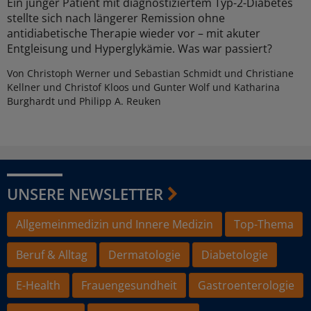
Ein junger Patient mit diagnostiziertem Typ-2-Diabetes
stellte sich nach längerer Remission ohne
antidiabetische Therapie wieder vor – mit akuter
Entgleisung und Hyperglykämie. Was war passiert?
Von Christoph Werner und Sebastian Schmidt und Christiane
Kellner und Christof Kloos und Gunter Wolf und Katharina
Burghardt und Philipp A. Reuken
UNSERE NEWSLETTER
Allgemeinmedizin und Innere Medizin
Top-Thema
Beruf & Alltag
Dermatologie
Diabetologie
E-Health
Frauengesundheit
Gastroenterologie