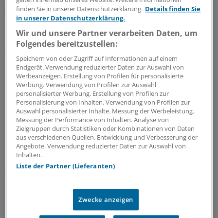
behandeln zu können, müssen wir im Detail verstehen,
finden Sie in unserer Datenschutzerklärung.
Details finden Sie
wie es unser Immunsystem steuert", wird Professor
in unserer Datenschutzerklärung.
Melanie Brinkmann in der HZI-Mitteilung zitiert.
Wir und unsere Partner verarbeiten Daten, um
Brinkmann leitet am Braunschweiger Helmholtz-
Folgendes bereitzustellen:
Zentrum für Infektionsforschung die Arbeitsgruppe
"Virale Immunmodulation" und hat eine Professur an
Speichern von oder Zugriff auf Informationen auf einem
Endgerät. Verwendung reduzierter Daten zur Auswahl von
der Medizinischen Hochschule Hannover (MHH) inne.
Werbeanzeigen. Erstellung von Profilen für personalisierte
Werbung. Verwendung von Profilen zur Auswahl
Protein verändert Funktion
personalisierter Werbung. Erstellung von Profilen zur
Personalisierung von Inhalten. Verwendung von Profilen zur
Auswahl personalisierter Inhalte. Messung der Werbeleistung.
Um Einblicke zu erhalten, wie das KSHV der
Messung der Performance von Inhalten. Analyse von
Immunkontrolle entgeht, hat Brinkmanns
Zielgruppen durch Statistiken oder Kombinationen von Daten
aus verschiedenen Quellen. Entwicklung und Verbesserung der
Forschungsgruppe ein bislang wenig charakterisiertes
Angebote. Verwendung reduzierter Daten zur Auswahl von
Protein dieses Virus untersucht – das Protein ORF20.
Inhalten.
Durch massenspektrometrische Analyseverfahren
Liste der Partner (Lieferanten)
fanden die Forscher heraus, dass ORF20 mit einem
speziellen Wirtsprotein der angeborenen Immunabwehr
einen Komplex bildet.
Zwecke anzeigen