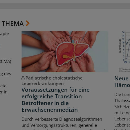
 THEMA
apie
m
(BCMA)
ng des
Neue 
Pädiatrische cholestatische
Lebererkrankungen
Hämo
ete
Voraussetzungen für eine
r in
Die tra
erfolgreiche Transition
Thalass
Betroffener in die
Sichelze
Erwachsenenmedizin
mit eine
Lebensq
Durch verbesserte Diagnosealgorithmen
Lebense
und Versorgungsstrukturen, generelle