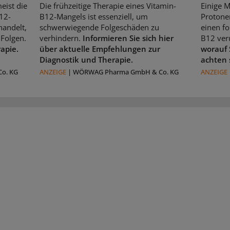
eist die
Die frühzeitige Therapie eines Vitamin-
Einige 
12-
B12-Mangels ist essenziell, um
Protone
handelt,
schwerwiegende Folgeschäden zu
einen f
Folgen.
verhindern.
Informieren Sie sich hier
B12 ver
rapie.
über aktuelle Empfehlungen zur
worauf 
Diagnostik und Therapie.
achten 
o. KG
ANZEIGE
|
WÖRWAG Pharma GmbH & Co. KG
ANZEIGE