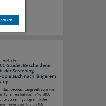
eptieren
hres-Daten
CC-Studie: Bescheidener
it der Screening-
kopie auch nach längerem
w-up
em Nachbeobachtungszeitraum von
 13 Jahren hat das in NordICC
chte Screeningprogramm die
bsinzidenz um 0,3 bis 0,8