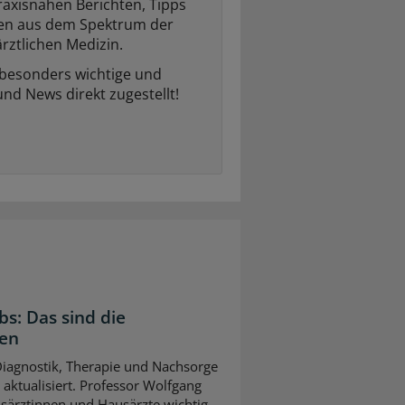
raxisnahen Berichten, Tipps
ten aus dem Spektrum der
rztlichen Medizin.
 besonders wichtige und
und News direkt zugestellt!
bs: Das sind die
gen
 Diagnostik, Therapie und Nachsorge
ktualisiert. Professor Wolfgang
usärztinnen und Hausärzte wichtig