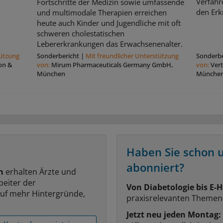
Verfahr
Fortschritte der Medizin sowie umfassende
den Erkr
und multimodale Therapien erreichen
heute auch Kinder und Jugendliche mit oft
schweren cholestatischen
Lebererkrankungen das Erwachsenenalter.
tützung
Sonderbericht
|
Mit freundlicher Unterstützung
Sonderbe
on &
von:
Mirum Pharmaceuticals Germany GmbH,
von:
Ver
München
Münche
Haben Sie schon 
abonniert?
n
erhalten Ärzte und
beiter der
Von Diabetologie bis E-H
auf mehr Hintergründe,
praxisrelevanten Themen
Jetzt neu jeden Montag: