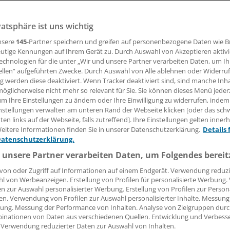
vatsphäre ist uns wichtig
h festgelegten Mindestfallzahlen für die Behandlung von Pa
 Rektumkarzinomen sind zu niedrig. Wie die Expertise erh
nsere
145
-Partner speichern und greifen auf personenbezogene Daten wie 
eine gute interdisziplinäre Zusammenarbeit aussieht, das
utige Kennungen auf Ihrem Gerät zu. Durch Auswahl von Akzeptieren aktivi
echnologien für die unter „Wir und unsere Partner verarbeiten Daten, um I
ngress.
ellen“ aufgeführten Zwecke. Durch Auswahl von Alle ablehnen oder Widerruf
ng werden diese deaktiviert. Wenn Tracker deaktiviert sind, sind manche Inh
öglicherweise nicht mehr so relevant für Sie. Sie können dieses Menü jeder
 Leserin, lieber Leser,
um Ihre Einstellungen zu ändern oder Ihre Einwilligung zu widerrufen, indem
nstellungen verwalten am unteren Rand der Webseite klicken [oder das sc
tändigen Beitrag können Sie lesen, sobald Sie sich eingelogg
en links auf der Webseite, falls zutreffend]. Ihre Einstellungen gelten inner
eitere Informationen finden Sie in unserer Datenschutzerklärung.
Details 
Jetzt anmelden »
Kostenlos registriere
Datenschutzerklärung.
 unsere Partner verarbeiten Daten, um Folgendes bereit
 vergessen?
von oder Zugriff auf Informationen auf einem Endgerät. Verwendung reduzi
es Problem beim Login?
l von Werbeanzeigen. Erstellung von Profilen für personalisierte Werbung
en zur Auswahl personalisierter Werbung. Erstellung von Profilen zur Person
dung ist mit wenigen Klicks erledigt und kostenlos.
en. Verwendung von Profilen zur Auswahl personalisierter Inhalte. Messung
ung. Messung der Performance von Inhalten. Analyse von Zielgruppen durch
teile des kostenlosen Login:
inationen von Daten aus verschiedenen Quellen. Entwicklung und Verbess
 Verwendung reduzierter Daten zur Auswahl von Inhalten.
r
Analysen, Hintergründe und Infografiken