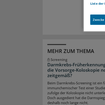
Liste der
Exkl
Zugr
Zwecke
MEHR ZUM THEMA
Screening
Darmkrebs-Früherkennung:
die Vorsorge-Koloskopie n
zeitgemäß?
Beim Darmkrebs-Screening ist ein f
immunchemischer Test einer Studi
zufolge der Koloskopie nicht unterl
Doch ausgedient hat die Darmspieg
deshalb noch lange nicht.