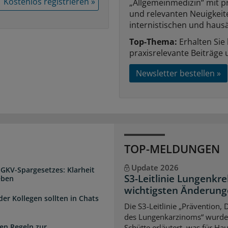
Kostenlos registrieren »
„Allgemeinmedizin“ mit p
und relevanten Neuigkei
internistischen und hausä
Top-Thema:
Erhalten Sie
praxisrelevante Beiträge 
Newsletter bestellen »
TOP-MELDUNGEN
Update 2026
 GKV-Spargesetzes: Klarheit
S3-Leitlinie Lungenkre
eben
wichtigsten Änderun
der Kollegen sollten in Chats
Die S3-Leitlinie „Prävention,
des Lungenkarzinoms“ wurde a
en Regeln zur
Schütte erläutert, was für Ha