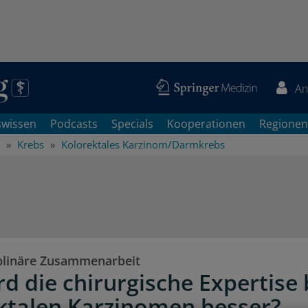
An
swissen
Podcasts
Specials
Kooperationen
Regionen
Krebs
Kolorektales Karzinom/Darmkrebs
iplinäre Zusammenarbeit
rd die chirurgische Expertise 
ktalen Karzinomen besser?