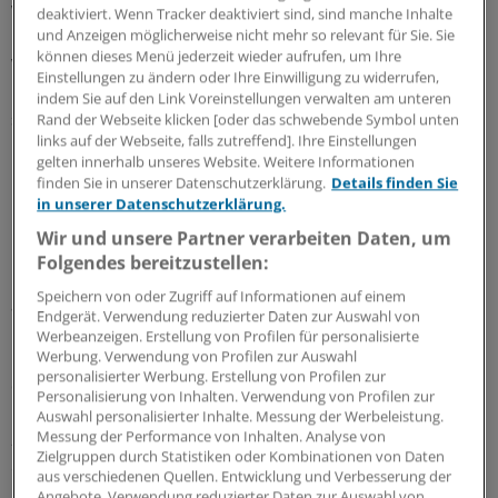
Was den Einsatz der Kapsel bei der Dickdarm-
deaktiviert. Wenn Tracker deaktiviert sind, sind manche Inhalte
und Anzeigen möglicherweise nicht mehr so relevant für Sie. Sie
Untersuchung angeht, steht noch ein etwas schwieriger
können dieses Menü jederzeit wieder aufrufen, um Ihre
Weg bevor. Das Problem ist, dass es noch keine
Einstellungen zu ändern oder Ihre Einwilligung zu widerrufen,
überzeugenden evidenzbasierten Daten gibt, um eine
indem Sie auf den Link Voreinstellungen verwalten am unteren
solche Methode in die Regelversorgung einzuführen.
Rand der Webseite klicken [oder das schwebende Symbol unten
links auf der Webseite, falls zutreffend]. Ihre Einstellungen
gelten innerhalb unseres Website. Weitere Informationen
Dennoch gibt es bereits viele gute Studien, die
finden Sie in unserer Datenschutzerklärung.
Details finden Sie
nahelegen, dass die Kapsel eine sichere Methode mit
in unserer Datenschutzerklärung.
hoher Spezifität und Sensitivität ist.
Wir und unsere Partner verarbeiten Daten, um
Folgendes bereitzustellen:
Diese Ergebnisse müssen allerdings noch, wie es für
Speichern von oder Zugriff auf Informationen auf einem
andere Testverfahren auch gilt, an einem größeren
Endgerät. Verwendung reduzierter Daten zur Auswahl von
Kollektiv in prospektiven randomisierten Studien
Werbeanzeigen. Erstellung von Profilen für personalisierte
bestätigt werden; auch im Vergleich zu beispielsweise
Werbung. Verwendung von Profilen zur Auswahl
personalisierter Werbung. Erstellung von Profilen zur
dem Stuhltest oder der Koloskopie.
Personalisierung von Inhalten. Verwendung von Profilen zur
Auswahl personalisierter Inhalte. Messung der Werbeleistung.
Ist denn die technische Entwicklung der Kapsel ausreichend,
Messung der Performance von Inhalten. Analyse von
Zielgruppen durch Statistiken oder Kombinationen von Daten
um sie zum Screening zu nutzen?
aus verschiedenen Quellen. Entwicklung und Verbesserung der
Angebote. Verwendung reduzierter Daten zur Auswahl von