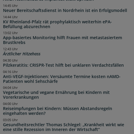
14:45 Uhr
Neuer Bereitschaftsdienst in Nordrhein ist ein Erfolgsmodell
14:44 Uhr
KV Rheinland-Pfalz rät prophylaktisch weiterhin ePA-
Befüllung abzurechnen
13:02 Uhr
App-basiertes Monitoring hilft Frauen mit metastasiertem
Brustkrebs
12:43 Uhr
Ärztlicher Hitzehass
04:30 Uhr
Pilzkeratitis: CRISPR-Test hilft bei unklaren Verdachtsfällen
04:16 Uhr
Anti-VEGF-Injektionen: Versäumte Termine kosten nAMD-
Patienten wohl Sehschärfe
04:04 Uhr
Vegetarische und vegane Ernährung bei Kindern mit
Vorerkrankungen
04:00 Uhr
Reiseimpfungen bei Kindern: Müssen Abstandsregeln
eingehalten werden?
03:05 Uhr
Gesundheitsrechtler Thomas Schlegel: „Krankheit wirkt wie
eine stille Rezession im Inneren der Wirtschaft“