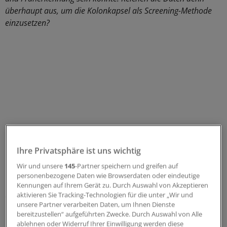
überhaupt aus, um die Kolonkapsel als Screening-Methode
einzusetzen?
Ihre Privatsphäre ist uns wichtig
Wir und unsere
145
-Partner speichern und greifen auf
personenbezogene Daten wie Browserdaten oder eindeutige
Professor Jürgen Riemann:
Wir beschäftigen uns mit
Kennungen auf Ihrem Gerät zu. Durch Auswahl von Akzeptieren
dieser innovativen Technik seit vielen Jahren; sie ist ja
aktivieren Sie Tracking-Technologien für die unter „Wir und
unsere Partner verarbeiten Daten, um Ihnen Dienste
inzwischen schon für den Dünndarm etabliert.
bereitzustellen“ aufgeführten Zwecke. Durch Auswahl von Alle
ablehnen oder Widerruf Ihrer Einwilligung werden diese