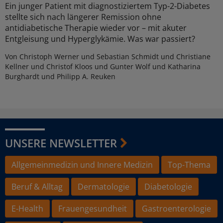
Ein junger Patient mit diagnostiziertem Typ-2-Diabetes
stellte sich nach längerer Remission ohne
antidiabetische Therapie wieder vor – mit akuter
Entgleisung und Hyperglykämie. Was war passiert?
Von Christoph Werner und Sebastian Schmidt und Christiane
Kellner und Christof Kloos und Gunter Wolf und Katharina
Burghardt und Philipp A. Reuken
UNSERE NEWSLETTER
Allgemeinmedizin und Innere Medizin
Top-Thema
Beruf & Alltag
Dermatologie
Diabetologie
E-Health
Frauengesundheit
Gastroenterologie