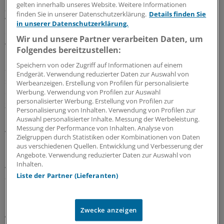
gelten innerhalb unseres Website. Weitere Informationen
an den Verträgen teil, eine Zunahme von 7,6 Prozent im
finden Sie in unserer Datenschutzerklärung.
Details finden Sie
Vergleich zu 2014. Ein regelrechter Sprung hat bei den
in unserer Datenschutzerklärung.
eingeschriebenen Versicherten stattgefunden. Ihre Zahl
Wir und unsere Partner verarbeiten Daten, um
wuchs um fast 32 Prozent auf 461.000. Das
Folgendes bereitzustellen:
Honorarvolumen legte stark um 25 Prozent auf knapp
Speichern von oder Zugriff auf Informationen auf einem
84 Millionen Euro zu.Vertragspartner auf ärztlicher Seite
Endgerät. Verwendung reduzierter Daten zur Auswahl von
sind der Hausärzteverband Baden-Württemberg sowie
Werbeanzeigen. Erstellung von Profilen für personalisierte
der Medi-Verbund. Bei den Facharztverträgen sind
Werbung. Verwendung von Profilen zur Auswahl
personalisierter Werbung. Erstellung von Profilen zur
zudem weitere Berufs- und Fachverbände eingebunden.
Personalisierung von Inhalten. Verwendung von Profilen zur
Auswahl personalisierter Inhalte. Messung der Werbeleistung.
Angesichts des hohen Altersdurchschnitts der
Messung der Performance von Inhalten. Analyse von
Zielgruppen durch Statistiken oder Kombinationen von Daten
Hausärzte im Südwesten wird im laufenden Jahr in der
aus verschiedenen Quellen. Entwicklung und Verbesserung der
HzV erstmals mit einem Rückgang der teilnehmenden
Angebote. Verwendung reduzierter Daten zur Auswahl von
Ärzte gerechnet. 34 Prozent der Hausärzte im Land sind
Inhalten.
Liste der Partner (Lieferanten)
älter als 60.
Die HzV-Vertrag ist in Baden-Württemberg 2008
Zwecke anzeigen
gestartet worden. Sukzessive wurde er in den folgenden