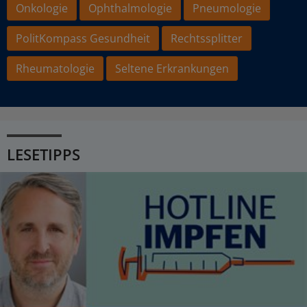
Onkologie
Ophthalmologie
Pneumologie
PolitKompass Gesundheit
Rechtssplitter
Rheumatologie
Seltene Erkrankungen
LESETIPPS