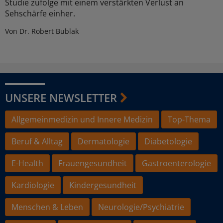
Studie zufolge mit einem verstärkten Verlust an
Sehschärfe einher.
Von Dr. Robert Bublak
UNSERE NEWSLETTER
Allgemeinmedizin und Innere Medizin
Top-Thema
Beruf & Alltag
Dermatologie
Diabetologie
E-Health
Frauengesundheit
Gastroenterologie
Kardiologie
Kindergesundheit
Menschen & Leben
Neurologie/Psychiatrie