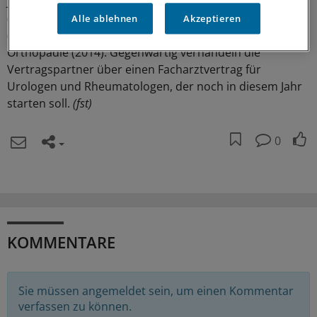
Jahren mit Facharztverträgen verknüpft: Kardiologie
(2010), Gastroenterologie (2011), PNP-Vertrag
Alle ablehnen
Akzeptieren
(Psychotherapie, Neurologie, Psychiatrie; 2012/2013),
Orthopädie (2014). Gegenwärtig verhandeln die
Vertragspartner über einen Facharztvertrag für
Urologen und Rheumatologen, der noch in diesem Jahr
starten soll.
(fst)
0
KOMMENTARE
Sie müssen angemeldet sein, um einen Kommentar
verfassen zu können.