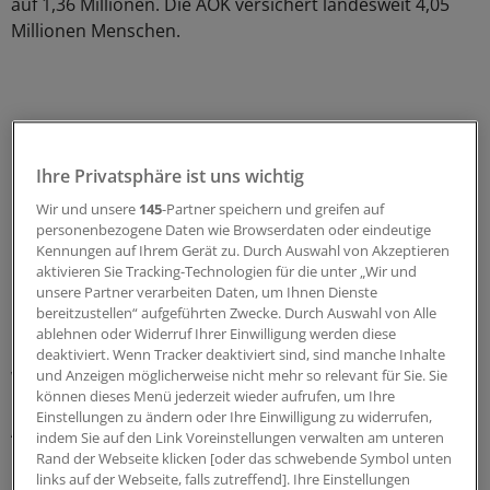
auf 1,36 Millionen. Die AOK versichert landesweit 4,05
Millionen Menschen.
Ihre Privatsphäre ist uns wichtig
Wir und unsere
145
-Partner speichern und greifen auf
personenbezogene Daten wie Browserdaten oder eindeutige
Kennungen auf Ihrem Gerät zu. Durch Auswahl von Akzeptieren
aktivieren Sie Tracking-Technologien für die unter „Wir und
unsere Partner verarbeiten Daten, um Ihnen Dienste
bereitzustellen“ aufgeführten Zwecke. Durch Auswahl von Alle
ablehnen oder Widerruf Ihrer Einwilligung werden diese
deaktiviert. Wenn Tracker deaktiviert sind, sind manche Inhalte
und Anzeigen möglicherweise nicht mehr so relevant für Sie. Sie
Weil neue Facharztgruppen hinzukommen, haben sich
können dieses Menü jederzeit wieder aufrufen, um Ihre
in den Facharztverträgen die Teilnehmerzahlen bei
Einstellungen zu ändern oder Ihre Einwilligung zu widerrufen,
Ärzten und Versicherten noch dynamischer entwickelt.
indem Sie auf den Link Voreinstellungen verwalten am unteren
Diese Verträge legt die AOK zusammen mit der Bosch
Rand der Webseite klicken [oder das schwebende Symbol unten
links auf der Webseite, falls zutreffend]. Ihre Einstellungen
BKK auf. Im vergangenen Jahr nahmen 1471 Fachärzte