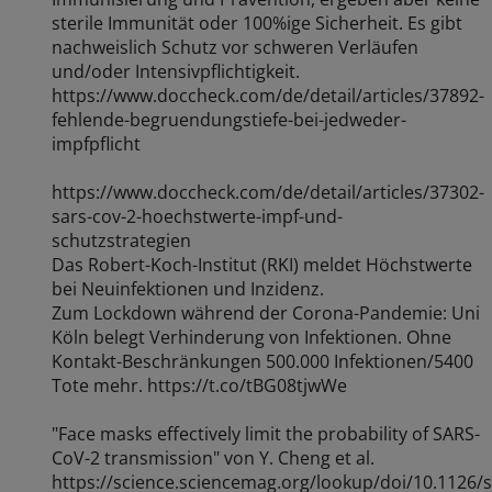
sterile Immunität oder 100%ige Sicherheit. Es gibt
nachweislich Schutz vor schweren Verläufen
und/oder Intensivpflichtigkeit.
https://www.doccheck.com/de/detail/articles/37892-
fehlende-begruendungstiefe-bei-jedweder-
impfpflicht
https://www.doccheck.com/de/detail/articles/37302-
sars-cov-2-hoechstwerte-impf-und-
schutzstrategien
Das Robert-Koch-Institut (RKI) meldet Höchstwerte
bei Neuinfektionen und Inzidenz.
Zum Lockdown während der Corona-Pandemie: Uni
Köln belegt Verhinderung von Infektionen. Ohne
Kontakt-Beschränkungen 500.000 Infektionen/5400
Tote mehr. https://t.co/tBG08tjwWe
"Face masks effectively limit the probability of SARS-
CoV-2 transmission" von Y. Cheng et al.
https://science.sciencemag.org/lookup/doi/10.1126/