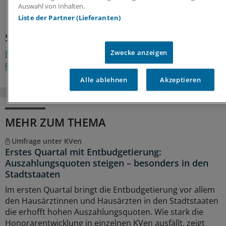
Auswahl von Inhalten.
1
Liste der Partner (Lieferanten)
Schlagworte:
Zwecke anzeigen
Baden-Württemberg
Corona
Berufspolitik
Gesellschaft
Prävention
Alle ablehnen
Akzeptieren
MEHR ZUM THEMA
Umfrage unter KVen
Erstes Quartal mit Entbudgetierung:
Auszahlungsquoten steigen – besonders in den
Stadtstaaten
Im ersten Quartal bringt die Entbudgetierung vor allem
den Hausärztinnen und Hausärzten in den Stadtstaaten
die erhofft hohen Auszahlungsquoten. Wie stark die
Honorarentwicklung in einzelnen KVen ausfällt, zeigt