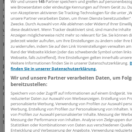
Ministerpräsident Winfried Kretschmann (Grüne) sagte
Wir und unsere
145
-Partner speichern und greifen auf personenbezo
wie Browserdaten oder eindeutige Kennungen auf Ihrem Gerät zu. D
am Freitag auf Anfrage: „Es war ein nicht abgestimmter
von Akzeptieren aktivieren Sie Tracking-Technologien für die unter „
und missverständlicher Vorstoß vom
unsere Partner verarbeiten Daten, um Ihnen Dienste bereitzustellen“
Gesundheitsminister zur falschen Zeit.“ „Der Vorschlag
Zwecke. Durch Auswahl von Alle ablehnen oder Widerruf Ihrer Einwil
wurde zurückgezogen, wir arbeiten in der Regierung im
diese deaktiviert. Wenn Tracker deaktiviert sind, sind manche Inhalte
Anzeigen möglicherweise nicht mehr so relevant für Sie. Sie können 
Team, dadurch können Fehler korrigiert werden“, sagte
jederzeit wieder aufrufen, um Ihre Einstellungen zu ändern oder Ihre 
Kretschmann der dpa.
zu widerrufen, indem Sie auf den Link Voreinstellungen verwalten am
Rand der Webseite klicken [oder das schwebende Symbol unten links 
Webseite, falls zutreffend]. Ihre Einstellungen gelten innerhalb unser
Die Landesregierung werde die Debatte zum Thema „in
Weitere Informationen finden Sie in unserer Datenschutzerklärung.
D
geordneten Bahnen“ fortführen. Gründe für einen
finden Sie in unserer Datenschutzerklärung.
Rücktritt sehe er nicht, so der Ministerpräsident. „Wir
Wir und unsere Partner verarbeiten Daten, um Fol
sind im Land vergleichsweise gut durch die Corona-Krise
bereitzustellen:
gekommen. Das ist gerade auch das Verdienst meines
Gesundheitsministers.“
Speichern von oder Zugriff auf Informationen auf einem Endgerät. 
reduzierter Daten zur Auswahl von Werbeanzeigen. Erstellung von Pro
personalisierte Werbung. Verwendung von Profilen zur Auswahl perso
Die Opposition hatte zuvor den Rücktritt Luchas
Werbung. Erstellung von Profilen zur Personalisierung von Inhalten
gefordert und eine Sondersitzung des Landtags
von Profilen zur Auswahl personalisierter Inhalte. Messung der Werbe
Messung der Performance von Inhalten. Analyse von Zielgruppen du
beantragt.
(dpa/fst)
Statistiken oder Kombinationen von Daten aus verschiedenen Quelle
Entwicklung und Verbesserung der Angebote. Verwendung reduzierte