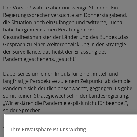
Der Vorstoß währte aber nur wenige Stunden. Ein
Regierungssprecher versuchte am Donnerstagabend,
die Situation noch einzufangen und twitterte, Lucha
habe bei gemeinsamen Beratungen der
Gesundheitsminister der Länder und des Bundes „das
Gespräch zu einer Weiterentwicklung in der Strategie
der Surveillance, das heißt der Erfassung des
Pandemiegeschehens, gesucht“.
Dabei sei es um einen Impuls für eine „mittel- und
langfristige Perspektive zu einem Zeitpunkt, ab dem die
Pandemie sich deutlich abschwächt“, gegangen. Es gebe
somit keinen Strategiewechsel in der Landesregierung.
„Wir erklären die Pandemie explizit nicht für beendet“,
so der Sprecher.
„Ein missverständlicher Vorstoß“
Ihre Privatsphäre ist uns wichtig