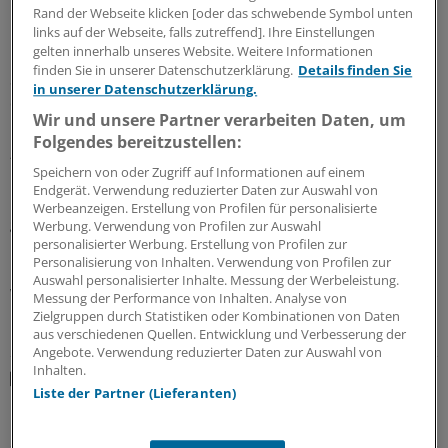
Rand der Webseite klicken [oder das schwebende Symbol unten
Durch ihre Überstunden füllen niedersächsische
links auf der Webseite, falls zutreffend]. Ihre Einstellungen
gelten innerhalb unseres Website. Weitere Informationen
Krankenhausärztinnen und -ärzte über 2700 Vollzeit-
finden Sie in unserer Datenschutzerklärung.
Details finden Sie
Stellen mit aus, so der MB. Rund ein Viertel bekomme
in unserer Datenschutzerklärung.
diese Arbeitszeit nicht einmal vergütet.
Wir und unsere Partner verarbeiten Daten, um
Folgendes bereitzustellen:
„Das sind jede Woche mehr als 28.000 unbezahlte
Speichern von oder Zugriff auf Informationen auf einem
Überstunden, an denen die Arbeitgeber zulasten der
Endgerät. Verwendung reduzierter Daten zur Auswahl von
Beschäftigten verdienen. Das Gesundheitssystem muss
Werbeanzeigen. Erstellung von Profilen für personalisierte
grundlegend reformiert werden, insbesondere in
Werbung. Verwendung von Profilen zur Auswahl
personalisierter Werbung. Erstellung von Profilen zur
Hinblick auf Personalvorgaben, Finanzierung der
Personalisierung von Inhalten. Verwendung von Profilen zur
Krankenhäuser und mehr Studienplätze“, forderte
Auswahl personalisierter Inhalte. Messung der Werbeleistung.
Wollenberg.
Messung der Performance von Inhalten. Analyse von
Zielgruppen durch Statistiken oder Kombinationen von Daten
aus verschiedenen Quellen. Entwicklung und Verbesserung der
LESEN SIE AUCH
Angebote. Verwendung reduzierter Daten zur Auswahl von
Inhalten.
Ergebnisse des MB-Monitors
Liste der Partner (Lieferanten)
Ein Viertel der Ärzte denkt über Berufswechsel
nach