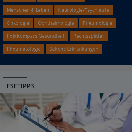
Menschen & Leben
Neurologie/Psychiatrie
Onkologie
Ophthalmologie
Pneumologie
PolitKompass Gesundheit
Rechtssplitter
Rheumatologie
Seltene Erkrankungen
LESETIPPS