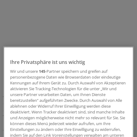
Ihre Privatsphäre ist uns wichtig
Wir und unsere
145
-Partner speichern und greifen auf
Bis zu 60 Stunden Arbeit in der Woche
personenbezogene Daten wie Browserdaten oder eindeutige
Kennungen auf Ihrem Gerät zu. Durch Auswahl von Akzeptieren
Die Diskrepanz zwischen tatsächlicher und gewünschter
aktivieren Sie Tracking-Technologien für die unter „Wir und
Arbeitszeit sei erheblich, sie betrage 49,2 zu 37,8
unsere Partner verarbeiten Daten, um Ihnen Dienste
bereitzustellen“ aufgeführten Zwecke. Durch Auswahl von Alle
Stunden. „Wunsch und Wirklichkeit klaffen also weit
ablehnen oder Widerruf Ihrer Einwilligung werden diese
auseinander“, sagte Hans Martin Wollenberg, erster
deaktiviert. Wenn Tracker deaktiviert sind, sind manche Inhalte
Vorsitzender des MB Niedersachsen. Manche
und Anzeigen möglicherweise nicht mehr so relevant für Sie. Sie
können dieses Menü jederzeit wieder aufrufen, um Ihre
Kolleginnen und Kollegen arbeiteten bis zu 60
Einstellungen zu ändern oder Ihre Einwilligung zu widerrufen,
Wochenstunden.
indem Sie auf den Link Voreinstellungen verwalten am unteren