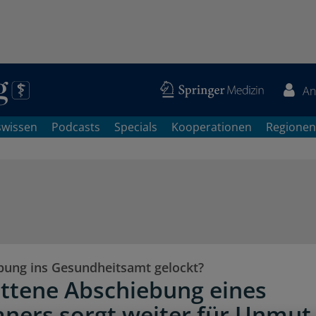
An
swissen
Podcasts
Specials
Kooperationen
Regionen
bung ins Gesundheitsamt gelockt?
ttene Abschiebung eines
aners sorgt weiter für Unmut