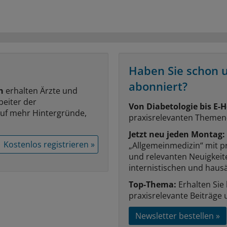
Haben Sie schon 
abonniert?
n
erhalten Ärzte und
beiter der
Von Diabetologie bis E-H
auf mehr Hintergründe,
praxisrelevanten Themen
Jetzt neu jeden Montag:
Kostenlos registrieren »
„Allgemeinmedizin“ mit p
und relevanten Neuigkei
internistischen und hausä
Top-Thema:
Erhalten Sie
praxisrelevante Beiträge 
Newsletter bestellen »