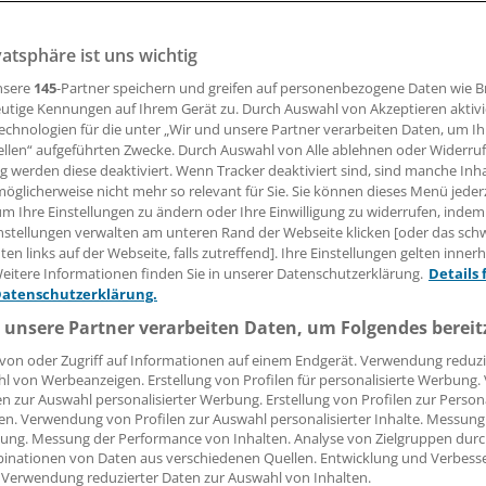
vatsphäre ist uns wichtig
he Landesärztekammer warnt angesichts der Umstände der
ners vor einer Zerstörung des Vertrauensverhältnisses in di
nsere
145
-Partner speichern und greifen auf personenbezogene Daten wie 
mter.
utige Kennungen auf Ihrem Gerät zu. Durch Auswahl von Akzeptieren aktivi
echnologien für die unter „Wir und unsere Partner verarbeiten Daten, um I
ellen“ aufgeführten Zwecke. Durch Auswahl von Alle ablehnen oder Widerruf
ng werden diese deaktiviert. Wenn Tracker deaktiviert sind, sind manche Inh
26.06.2023, 18:19 Uhr
öglicherweise nicht mehr so relevant für Sie. Sie können dieses Menü jeder
um Ihre Einstellungen zu ändern oder Ihre Einwilligung zu widerrufen, indem
nstellungen verwalten am unteren Rand der Webseite klicken [oder das sc
en links auf der Webseite, falls zutreffend]. Ihre Einstellungen gelten inner
eitere Informationen finden Sie in unserer Datenschutzerklärung.
Details 
Datenschutzerklärung.
.
Die umstrittene Abschiebung eines Pakistaners aus Hoyer
mut und Kritik. Nach bisherigen Erkenntnissen war er bei e
 unsere Partner verarbeiten Daten, um Folgendes bereit
samt des Landkreises Bautzen von der Polizei dort erwart
von oder Zugriff auf Informationen auf einem Endgerät. Verwendung reduzi
olch einem Termin „gelockt“ worden sein, zerstöre das nicht
l von Werbeanzeigen. Erstellung von Profilen für personalisierte Werbung
en zur Auswahl personalisierter Werbung. Erstellung von Profilen zur Person
hältnis in öffentliche Behörden, sondern vor allem in die
en. Verwendung von Profilen zur Auswahl personalisierter Inhalte. Messung
ter, teilte die Sächsische Landesärztekammer am Montag 
ung. Messung der Performance von Inhalten. Analyse von Zielgruppen durch
inationen von Daten aus verschiedenen Quellen. Entwicklung und Verbess
 Verwendung reduzierter Daten zur Auswahl von Inhalten.
 Polizeibehörden diese Einrichtungen ohne deren Wissen 