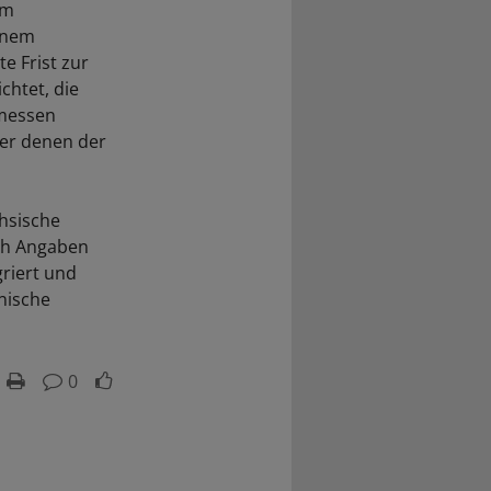
am
inem
e Frist zur
ichtet, die
rmessen
ter denen der
chsische
ach Angaben
griert und
inische
0