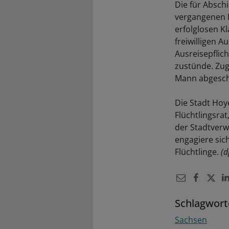
Die für Absch
vergangenen F
erfolglosen Kl
freiwilligen A
Ausreisepflic
zustünde. Zug
Mann abgescho
Die Stadt Hoy
Flüchtlingsra
der Stadtverw
engagiere sic
Flüchtlinge.
(d
Schlagwort
Sachsen