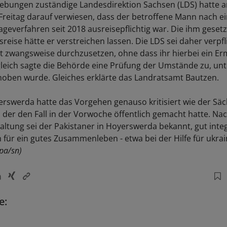
iebungen zuständige Landesdirektion Sachsen (LDS) hatte 
reitag darauf verwiesen, dass der betroffene Mann nach e
ageverfahren seit 2018 ausreisepflichtig war. Die ihm gesetzt
usreise hätte er verstreichen lassen. Die LDS sei daher verpfl
ht zwangsweise durchzusetzen, ohne dass ihr hierbei ein E
leich sagte die Behörde eine Prüfung der Umstände zu, un
ben wurde. Gleiches erklärte das Landratsamt Bautzen.
erswerda hatte das Vorgehen genauso kritisiert wie der Sä
t, der den Fall in der Vorwoche öffentlich gemacht hatte. N
altung sei der Pakistaner in Hoyerswerda bekannt, gut inte
h für ein gutes Zusammenleben - etwa bei der Hilfe für ukra
pa/sn)
e: