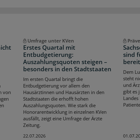
Umfrage unter KVen
Präv
icht
Erstes Quartal mit
Sachs
Entbudgetierung:
sind 
Auszahlungsquoten steigen –
berei
besonders in den Stadtstaaten
Dem Lun
steht n
Im ersten Quartal bringt die
und Ärz
n
Entbudgetierung vor allem den
gibt es 
n von
Hausärztinnen und Hausärzten in den
Landes 
ngen
Stadtstaaten die erhofft hohen
Patient
en
Auszahlungsquoten. Wie stark die
Honorarentwicklung in einzelnen KVen
ausfällt, zeigt eine Umfrage der Ärzte
Zeitung.
22.07.2026
01.07.2