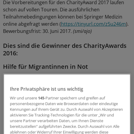
Die Vorbereitungen für den CharityAward 2017 laufen
schon auf vollen Touren. Die ausführlichen
Teilnahmebedingungen können bei Springer Medizin
online abgefragt werden (
https://tinyurl.com/z5u246m
).
Bewerbungsfrist: 30. Juni 2017.
(smi/ajo)
Dies sind die Gewinner des CharityAwards
2016:
Hilfe für Migrantinnen in Not
Ihre Privatsphäre ist uns wichtig
Wir und unsere
145
-Partner speichern und greifen auf
personenbezogene Daten wie Browserdaten oder eindeutige
Kennungen auf Ihrem Gerät zu. Durch Auswahl von Akzeptieren
aktivieren Sie Tracking-Technologien für die unter „Wir und
unsere Partner verarbeiten Daten, um Ihnen Dienste
bereitzustellen“ aufgeführten Zwecke. Durch Auswahl von Alle
ablehnen oder Widerruf Ihrer Einwilligung werden diese