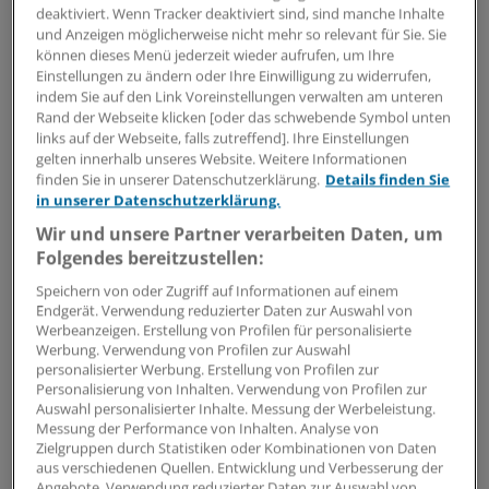
deaktiviert. Wenn Tracker deaktiviert sind, sind manche Inhalte
und Anzeigen möglicherweise nicht mehr so relevant für Sie. Sie
können dieses Menü jederzeit wieder aufrufen, um Ihre
Eine Flüchtlingsfrau aus Albanien mit einem
Einstellungen zu ändern oder Ihre Einwilligung zu widerrufen,
Flyer der Kölner Frauen-Hilfsorganisation
indem Sie auf den Link Voreinstellungen verwalten am unteren
agisra.
Rand der Webseite klicken [oder das schwebende Symbol unten
© Monika Skolimowska / dpa
links auf der Webseite, falls zutreffend]. Ihre Einstellungen
gelten innerhalb unseres Website. Weitere Informationen
finden Sie in unserer Datenschutzerklärung.
Details finden Sie
In Deutschland leben Zehntausende Frauen und
in unserer Datenschutzerklärung.
Mädchen, die von Genitalverstümmelung,
Wir und unsere Partner verarbeiten Daten, um
Zwangsprostitution und Zwangsheirat betroffen sind.
Folgendes bereitzustellen:
Die weitaus meisten von ihnen sind Migrantinnen
oder aus ihren Herkunftsländern geflüchtete Frauen.
Speichern von oder Zugriff auf Informationen auf einem
Endgerät. Verwendung reduzierter Daten zur Auswahl von
Werbeanzeigen. Erstellung von Profilen für personalisierte
Hilfe finden Betroffene bei der
Arbeitsgemeinschaft
Werbung. Verwendung von Profilen zur Auswahl
gegen internationale sexuelle und rassistische
personalisierter Werbung. Erstellung von Profilen zur
Personalisierung von Inhalten. Verwendung von Profilen zur
Ausbeutung e. V. (agisra)
, einer 1993 in Köln
Auswahl personalisierter Inhalte. Messung der Werbeleistung.
gegründeten Initiative, die für ihr gesellschaftliches
Messung der Performance von Inhalten. Analyse von
Engagement mit dem 1. Preis des von Springer
Zielgruppen durch Statistiken oder Kombinationen von Daten
aus verschiedenen Quellen. Entwicklung und Verbesserung der
Medizin vergebenen CharityAwards 2016 geehrt
Angebote. Verwendung reduzierter Daten zur Auswahl von