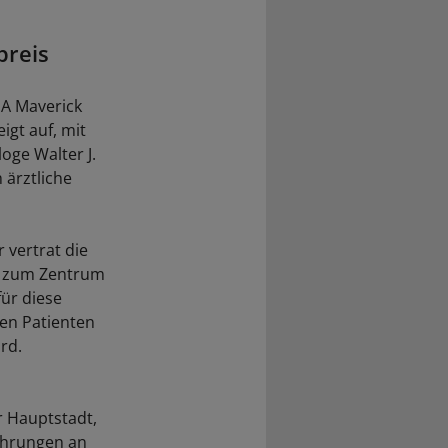
preis
 A Maverick
igt auf, mit
oge Walter J.
 ärztliche
 vertrat die
n zum Zentrum
für diese
ten Patienten
rd.
r Hauptstadt,
fahrungen an