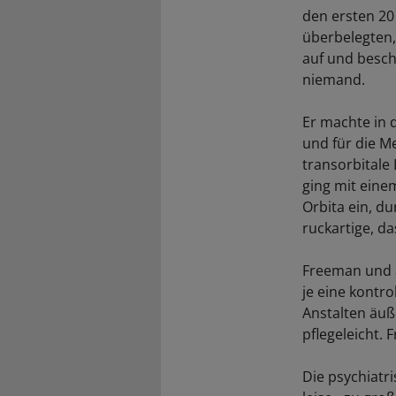
den ersten 20
überbelegten,
auf und besch
niemand.
Er machte in 
und für die M
transorbitale
ging mit eine
Orbita ein, d
ruckartige, 
Freeman und 
je eine kontro
Anstalten äuß
pflegeleicht.
Die psychiatr