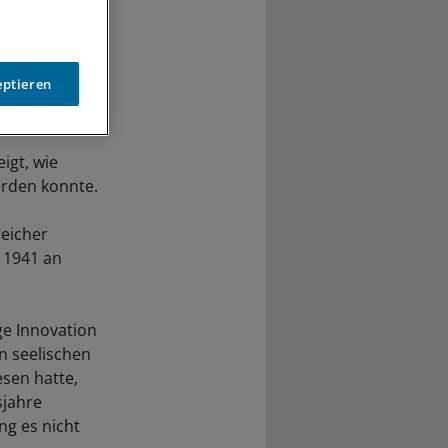
eptieren
igt, wie
rden konnte.
reicher
t 1941 an
.
ge Innovation
n seelischen
esen hatte,
sjahre
ng es nicht