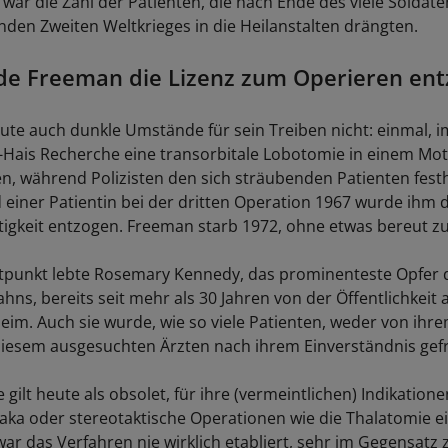
ß war die Zahl der Patienten, die nach Ende des viele Soldat
nden Zweiten Weltkrieges in die Heilanstalten drängten.
de Freeman die Lizenz zum Operieren en
te auch dunkle Umstände für sein Treiben nicht: einmal, im
El-Hais Recherche eine transorbitale Lobotomie in einem M
, während Polizisten den sich sträubenden Patienten festhi
einer Patientin bei der dritten Operation 1967 wurde ihm d
tigkeit entzogen. Freeman starb 1972, ohne etwas bereut z
tpunkt lebte Rosemary Kennedy, das prominenteste Opfer 
ns, bereits seit mehr als 30 Jahren von der Öffentlichkeit 
eim. Auch sie wurde, wie so viele Patienten, weder von ihr
iesem ausgesuchten Ärzten nach ihrem Einverständnis gefr
gilt heute als obsolet, für ihre (vermeintlichen) Indikatio
a oder stereotaktische Operationen wie die Thalatomie ein
ar das Verfahren nie wirklich etabliert, sehr im Gegensatz 