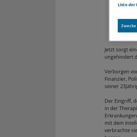
Liste der
Zwecke
Jetzt sorgt ei
ungehindert 
Verborgen vor
Finanzier, Po
seiner 23jähr
Der Eingriff,
in der Therap
Erkrankungen g
mit dem Intell
verbrachte si