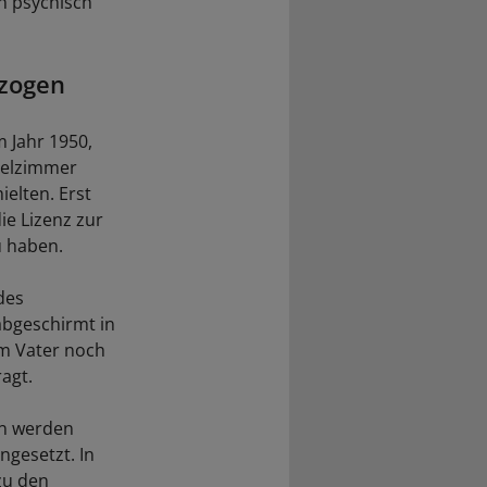
en psychisch
tzogen
 Jahr 1950,
otelzimmer
elten. Erst
ie Lizenz zur
u haben.
des
abgeschirmt in
em Vater noch
agt.
nen werden
gesetzt. In
zu den