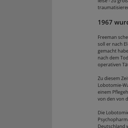
leise - zu gro
traumatisiere
1967 wur
Freeman scheu
soll er nach 
gemacht haben
nach dem Tod 
operativen Tä
Zu diesem Zei
Lobotomie-Wah
einem Pflegeh
von den von d
Die Lobotomie 
Psychopharmak
Deutschland w