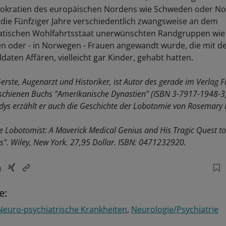
mokratien des europäischen Nordens wie Schweden oder N
n die Fünfziger Jahre verschiedentlich zwangsweise an dem
atischen Wohlfahrtsstaat unerwünschten Randgruppen wie
 oder - in Norwegen - Frauen angewandt wurde, die mit d
aten Affären, vielleicht gar Kinder, gehabt hatten.
erste, Augenarzt und Historiker, ist Autor des gerade im Verlag Fr
schienen Buchs "Amerikanische Dynastien" (ISBN 3-7917-1948-3)
dys erzählt er auch die Geschichte der Lobotomie von Rosemary
he Lobotomist: A Maverick Medical Genius and His Tragic Quest to
ss". Wiley, New York. 27,95 Dollar. ISBN: 0471232920.
e:
Neuro-psychiatrische Krankheiten
Neurologie/Psychiatrie