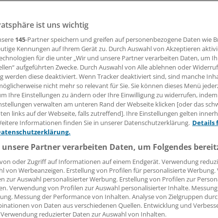
vatsphäre ist uns wichtig
 Gerste
nsere
145
-Partner speichern und greifen auf personenbezogene Daten wie 
01.08.2005, 08:00 Uhr
utige Kennungen auf Ihrem Gerät zu. Durch Auswahl von Akzeptieren aktivi
echnologien für die unter „Wir und unsere Partner verarbeiten Daten, um I
ellen“ aufgeführten Zwecke. Durch Auswahl von Alle ablehnen oder Widerruf
ng werden diese deaktiviert. Wenn Tracker deaktiviert sind, sind manche Inh
öglicherweise nicht mehr so relevant für Sie. Sie können dieses Menü jeder
 dieses Jahres Rosemary Kennedy, die jüngere Schwester d
um Ihre Einstellungen zu ändern oder Ihre Einwilligung zu widerrufen, indem
nstellungen verwalten am unteren Rand der Webseite klicken [oder das sc
ohn F. Kennedy, in einem Pflegeheim in Wisconsin starb, wu
en links auf der Webseite, falls zutreffend]. Ihre Einstellungen gelten inner
 Öffentlichkeit auf eine medizinische Prozedur aufmerksam,
eitere Informationen finden Sie in unserer Datenschutzerklärung.
Details 
ürsprecher fand und das Leben der damals jungen Frau und 
Datenschutzerklärung.
nten zerstörte: die frontale Lobotomie.
 unsere Partner verarbeiten Daten, um Folgendes bereit
von oder Zugriff auf Informationen auf einem Endgerät. Verwendung reduzi
l von Werbeanzeigen. Erstellung von Profilen für personalisierte Werbung
en zur Auswahl personalisierter Werbung. Erstellung von Profilen zur Person
en. Verwendung von Profilen zur Auswahl personalisierter Inhalte. Messung
ung. Messung der Performance von Inhalten. Analyse von Zielgruppen durch
inationen von Daten aus verschiedenen Quellen. Entwicklung und Verbess
 Verwendung reduzierter Daten zur Auswahl von Inhalten.