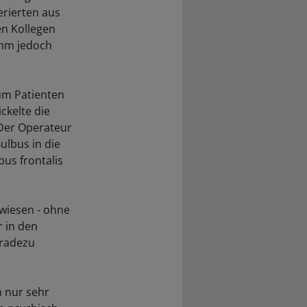
erierten aus
en Kollegen
ihm jedoch
um Patienten
ckelte die
 Der Operateur
ulbus in die
us frontalis
wiesen - ohne
r in den
eradezu
 nur sehr