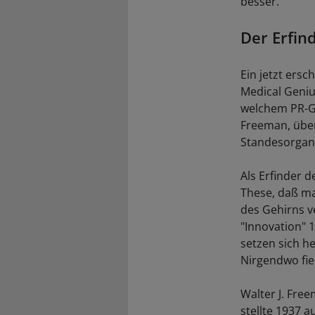
besser.
Der Erfin
Ein jetzt ersc
Medical Genius
welchem PR-Ge
Freeman, über
Standesorgani
Als Erfinder d
These, daß m
des Gehirns v
"Innovation" 
setzen sich h
Nirgendwo fie
Walter J. Fre
stellte 1937 