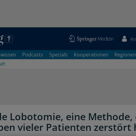
An
swissen
Podcasts
Specials
Kooperationen
Regionen
aft
le Lobotomie, eine Methode, 
ben vieler Patienten zerstört 