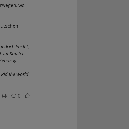
orwegen, wo
eutschen
iedrich Pustet,
. Im Kapitel
 Kennedy.
 Rid the World
0