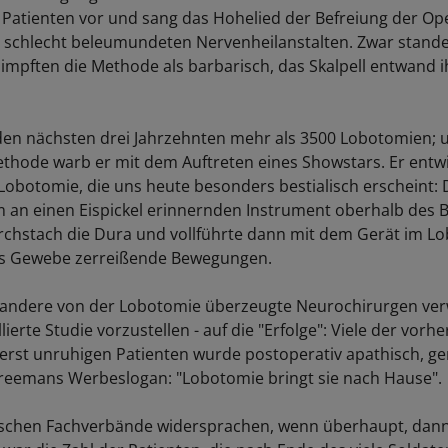
 Patienten vor und sang das Hohelied der Befreiung der Op
 schlecht beleumundeten Nervenheilanstalten. Zwar stand
impften die Methode als barbarisch, das Skalpell entwand 
den nächsten drei Jahrzehnten mehr als 3500 Lobotomien; 
ethode warb er mit dem Auftreten eines Showstars. Er entwi
 Lobotomie, die uns heute besonders bestialisch erscheint:
m an einen Eispickel erinnernden Instrument oberhalb des B
urchstach die Dura und vollführte dann mit dem Gerät im Lob
das Gewebe zerreißende Bewegungen.
andere von der Lobotomie überzeugte Neurochirurgen ver
llierte Studie vorzustellen - auf die "Erfolge": Viele der vorhe
erst unruhigen Patienten wurde postoperativ apathisch, g
 Freemans Werbeslogan: "Lobotomie bringt sie nach Hause".
ischen Fachverbände widersprachen, wenn überhaupt, dann