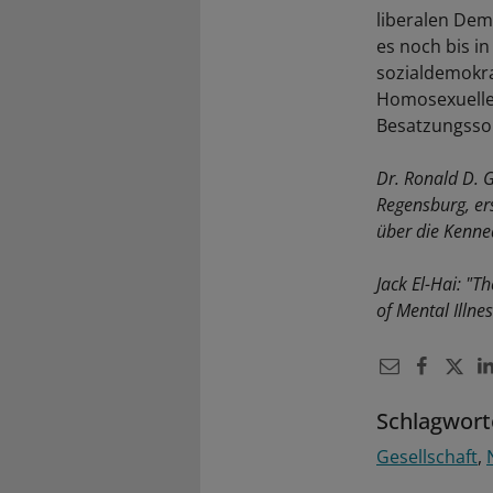
liberalen De
es noch bis i
sozialdemokr
Homosexuellen
Besatzungssold
Dr. Ronald D. G
Regensburg, er
über die Kenne
Jack El-Hai: "T
of Mental Illne
Schlagwort
Gesellschaft