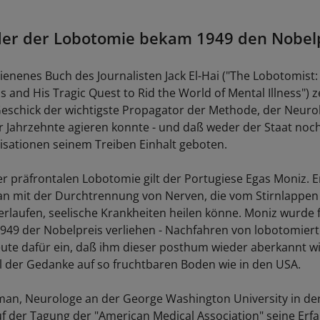
der der Lobotomie bekam 1949 den Nobel
hienenes Buch des Journalisten Jack El-Hai ("The Lobotomist:
 and His Tragic Quest to Rid the World of Mental Illness") ze
schick der wichtigste Propagator der Methode, der Neurol
 Jahrzehnte agieren konnte - und daß weder der Staat noch
sationen seinem Treiben Einhalt geboten.
er präfrontalen Lobotomie gilt der Portugiese Egas Moniz. Er
an mit der Durchtrennung von Nerven, die vom Stirnlappe
erlaufen, seelische Krankheiten heilen könne. Moniz wurde 
1949 der Nobelpreis verliehen - Nachfahren von lobotomier
eute dafür ein, daß ihm dieser posthum wieder aberkannt wi
l der Gedanke auf so fruchtbaren Boden wie in den USA.
eman, Neurologe an der George Washington University in de
auf der Tagung der "American Medical Association" seine Er