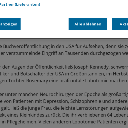
 Partner (Lieferanten)
 anzeigen
Alle ablehnen
Akz
ne Buchveröffentlichung in den USA für Aufsehen, denn sie ze
der verstümmelnde Eingriff an Tausenden durchgezogen we
 den Augen der Öffentlichkeit ließ Joseph Kennedy, schwer
litiker und Botschafter der USA in Großbritannien, im Herbs
igen Tochter Rosemary eine präfrontale Lobotomie machen
 der unter manchen Neurochirurgen der Epoche als großarti
ie von Patienten mit Depression, Schizophrenie und andere
alt, ließ die junge Frau, die leichte Lernstörungen aufgewi
ekt eines Kleinkindes zurück. Die ihr verbliebenen 64 Leben
e in Pflegeheimen. Vielen anderen Lobotomie-Patienten ergi