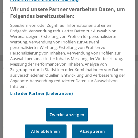
Es gibt viele Gründe, den Sommer toll zu finden – für
Wir und unsere Partner verarbeiten Daten, um
Ärzte kann die warme Jahreszeit aber anstrengend sein:
Folgendes bereitzustellen:
Manchmal liegt es an Patienten, manchmal an Kollegen...
Einblicke in nervige Jahresseiten.
Speichern von oder Zugriff auf Informationen auf einem
Endgerät. Verwendung reduzierter Daten zur Auswahl von
07.08.2026
Werbeanzeigen. Erstellung von Profilen für personalisierte
Werbung. Verwendung von Profilen zur Auswahl
personalisierter Werbung. Erstellung von Profilen zur
Personalisierung von Inhalten. Verwendung von Profilen zur
Auswahl personalisierter Inhalte. Messung der Werbeleistung.
Messung der Performance von Inhalten. Analyse von
Zielgruppen durch Statistiken oder Kombinationen von Daten
DAS KÖNNTE SIE AUCH INTERESSIEREN
aus verschiedenen Quellen. Entwicklung und Verbesserung der
Angebote. Verwendung reduzierter Daten zur Auswahl von
Inhalten.
Liste der Partner (Lieferanten)
Zwecke anzeigen
Alle ablehnen
Akzeptieren