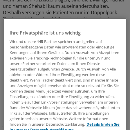
und Yaman Shehabi kaum auseinanderzuhalten.
Deshalb versorgen sie Patienten nur im Doppelpack.
Doch das ist längst nicht ihre einzige Herausforderung.
08.08.2026
Ihre Privatsphäre ist uns wichtig
Wir und unsere
145
-Partner speichern und greifen auf
personenbezogene Daten wie Browserdaten oder eindeutige
Sicherheit der Arzneitherapie
Kennungen auf Ihrem Gerät zu. Durch Auswahl von Akzeptieren
Anpassung der Medikation bei Hitzewellen:
aktivieren Sie Tracking-Technologien für die unter „Wir und
Praktische Tipps für Ärzte
unsere Partner verarbeiten Daten, um Ihnen Dienste
Wann und wie genau sollte die Arzneitherapie während
bereitzustellen“ aufgeführten Zwecke. Durch Auswahl von Alle
ablehnen oder Widerruf Ihrer Einwilligung werden diese
einer Hitzewelle angepasst werden? Die CALOR-Liste, die
deaktiviert. Wenn Tracker deaktiviert sind, sind manche Inhalte
von Medizinern entwickelt wurde, soll Praxisteams und
und Anzeigen möglicherweise nicht mehr so relevant für Sie. Sie
Pflegekräften Orientierung bieten.
können dieses Menü jederzeit wieder aufrufen, um Ihre
Einstellungen zu ändern oder Ihre Einwilligung zu widerrufen,
08.08.2026
indem Sie auf den Link Voreinstellungen verwalten am unteren
Rand der Webseite klicken [oder das schwebende Symbol unten
links auf der Webseite, falls zutreffend]. Ihre Einstellungen
Glosse
gelten innerhalb unseres Website. Weitere Informationen
Ärztlicher Hitzehass
finden Sie in unserer Datenschutzerklärung.
Details finden Sie
in unserer Datenschutzerklärung.