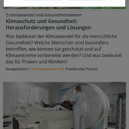
Klimawandel und Gesundheitswesen
Klimaschutz und Gesundheit:
Herausforderungen und Lösungen
Was bedeutet der Klimawandel für die menschliche
Gesundheit? Welche Menschen sind besonders
betroffen, wie können sie geschützt und auf
Klimaextreme vorbereitet werden? Und was bedeutet
das für Praxen und Kliniken?
Kooperation
|
In Kooperation mit:
Frankfurter Forum