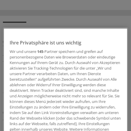
MEHR ZUM THEMA
Porträt
Ihre Privatsphäre ist uns wichtig
Traumberuf Arzt: Für die Weiterbildung von
Wir und unsere
145
-Partner speichern und greifen auf
Aleppo nach Osnabrück
personenbezogene Daten wie Browserdaten oder eindeutige
Wenn sie den Arztkittel tragen, sind die Zwillinge Yachar
Kennungen auf Ihrem Gerät zu. Durch Auswahl von Akzeptieren
aktivieren Sie Tracking-Technologien für die unter „Wir und
und Yaman Shehabi kaum auseinanderzuhalten.
unsere Partner verarbeiten Daten, um Ihnen Dienste
Deshalb versorgen sie Patienten nur im Doppelpack.
bereitzustellen“ aufgeführten Zwecke. Durch Auswahl von Alle
Doch das ist längst nicht ihre einzige Herausforderung.
ablehnen oder Widerruf Ihrer Einwilligung werden diese
deaktiviert. Wenn Tracker deaktiviert sind, sind manche Inhalte
08.08.2026
und Anzeigen möglicherweise nicht mehr so relevant für Sie. Sie
können dieses Menü jederzeit wieder aufrufen, um Ihre
Einstellungen zu ändern oder Ihre Einwilligung zu widerrufen,
Sicherheit der Arzneitherapie
indem Sie auf den Link Voreinstellungen verwalten am unteren
Anpassung der Medikation bei Hitzewellen:
Rand der Webseite klicken [oder das schwebende Symbol unten
Praktische Tipps für Ärzte
links auf der Webseite, falls zutreffend]. Ihre Einstellungen
gelten innerhalb unseres Website. Weitere Informationen