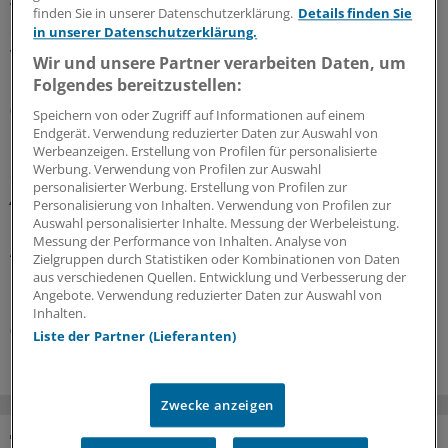
Wann und wie genau sollte die Arzneitherapie während
finden Sie in unserer Datenschutzerklärung.
Details finden Sie
einer Hitzewelle angepasst werden? Die CALOR-Liste, die
in unserer Datenschutzerklärung.
von Medizinern entwickelt wurde, soll Praxisteams und
Wir und unsere Partner verarbeiten Daten, um
Pflegekräften Orientierung bieten.
Folgendes bereitzustellen:
08.08.2026
Speichern von oder Zugriff auf Informationen auf einem
Endgerät. Verwendung reduzierter Daten zur Auswahl von
Werbeanzeigen. Erstellung von Profilen für personalisierte
Werbung. Verwendung von Profilen zur Auswahl
Glosse
personalisierter Werbung. Erstellung von Profilen zur
Ärztlicher Hitzehass
Personalisierung von Inhalten. Verwendung von Profilen zur
Auswahl personalisierter Inhalte. Messung der Werbeleistung.
Es gibt viele Gründe, den Sommer toll zu finden – für
Messung der Performance von Inhalten. Analyse von
Ärzte kann die warme Jahreszeit aber anstrengend sein:
Zielgruppen durch Statistiken oder Kombinationen von Daten
Manchmal liegt es an Patienten, manchmal an Kollegen...
aus verschiedenen Quellen. Entwicklung und Verbesserung der
Einblicke in nervige Jahresseiten.
Angebote. Verwendung reduzierter Daten zur Auswahl von
Inhalten.
07.08.2026
Liste der Partner (Lieferanten)
Zwecke anzeigen