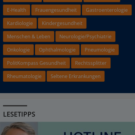
E-Health
Frauengesundheit
Gastroenterologie
Kardiologie
Kindergesundheit
Menschen & Leben
Neurologie/Psychiatrie
Onkologie
Ophthalmologie
Pneumologie
PolitKompass Gesundheit
Rechtssplitter
Rheumatologie
Seltene Erkrankungen
LESETIPPS