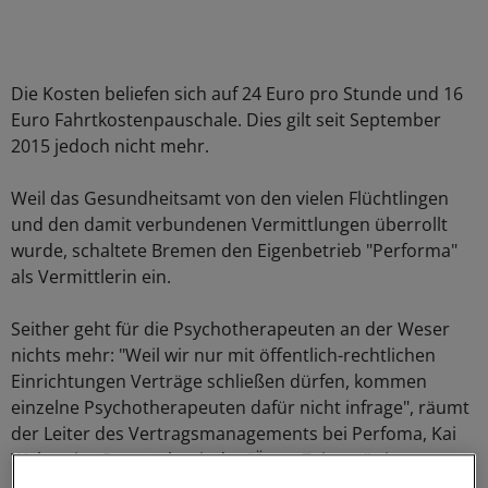
Die Kosten beliefen sich auf 24 Euro pro Stunde und 16
Euro Fahrtkostenpauschale. Dies gilt seit September
2015 jedoch nicht mehr.
Weil das Gesundheitsamt von den vielen Flüchtlingen
und den damit verbundenen Vermittlungen überrollt
wurde, schaltete Bremen den Eigenbetrieb "Performa"
als Vermittlerin ein.
Seither geht für die Psychotherapeuten an der Weser
nichts mehr: "Weil wir nur mit öffentlich-rechtlichen
Einrichtungen Verträge schließen dürfen, kommen
einzelne Psychotherapeuten dafür nicht infrage", räumt
der Leiter des Vertragsmanagements bei Perfoma, Kai
Walter, im Gespräch mit der "Ärzte Zeitung" ein.