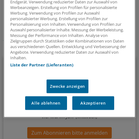
Endgerät. Verwendung reduzierter Daten zur Auswahl von
Werbeanzeigen. Erstellung von Profilen für personalisierte
0
Werbung. Verwendung von Profilen zur Auswahl
personalisierter Werbung. Erstellung von Profilen zur
Personalisierung von Inhalten. Verwendung von Profilen zur
Schlagworte:
Auswahl personalisierter Inhalte. Messung der Werbeleistung.
Messung der Performance von Inhalten. Analyse von
Flüchtlinge
Bremen
Zielgruppen durch Statistiken oder Kombinationen von Daten
aus verschiedenen Quellen. Entwicklung und Verbesserung der
Ihr Newsletter zum Thema
Angebote. Verwendung reduzierter Daten zur Auswahl von
Inhalten.
Menschen & Leben
Liste der Partner (Lieferanten)
Außergewöhnliche Menschen, beeindruckende
Persönlichkeiten und Kolleginnen und Kollegen, die etwas
Zwecke anzeigen
Neues wagen: In diesem Newsletter erzählen wir
Geschichten aus dem (Arbeits-)Leben.
Alle ablehnen
Akzeptieren
vier Mal im Jahr (Mittwoch)
Zum Abonnieren bitte anmelden