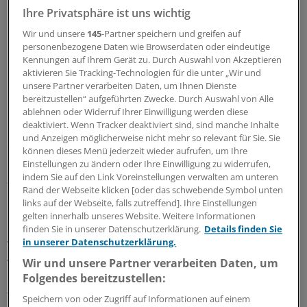
Ihre Privatsphäre ist uns wichtig
Indessen sieht die Kammer keinen Weg, selber mit
"Performa" einen Vertrag zu schließen. "Das können wir
Wir und unsere
145
-Partner speichern und greifen auf
personenbezogene Daten wie Browserdaten oder eindeutige
nicht, denn wir behandeln keine Patienten und die
Kennungen auf Ihrem Gerät zu. Durch Auswahl von Akzeptieren
Psychotherapeuten sind nicht bei uns angestellt", sagt
aktivieren Sie Tracking-Technologien für die unter „Wir und
Karl-Heinz Schrömgens, Präsident der Bremer
unsere Partner verarbeiten Daten, um Ihnen Dienste
Psychotherapeutenkammer.
bereitzustellen“ aufgeführten Zwecke. Durch Auswahl von Alle
ablehnen oder Widerruf Ihrer Einwilligung werden diese
deaktiviert. Wenn Tracker deaktiviert sind, sind manche Inhalte
Unterdessen würden eine Reihe von Psychotherapeuten
und Anzeigen möglicherweise nicht mehr so relevant für Sie. Sie
die Dolmetscher inzwischen selber bei den teureren
können dieses Menü jederzeit wieder aufrufen, um Ihre
privaten Dienstleistern ordern und aus eigener Tasche
Einstellungen zu ändern oder Ihre Einwilligung zu widerrufen,
indem Sie auf den Link Voreinstellungen verwalten am unteren
zahlen. Denn die Kassen zahlen nicht und eine
Rand der Webseite klicken [oder das schwebende Symbol unten
Kostenerstattung über das Amt für Soziale Dienste
links auf der Webseite, falls zutreffend]. Ihre Einstellungen
komme häufig nicht zustande.
gelten innerhalb unseres Website. Weitere Informationen
finden Sie in unserer Datenschutzerklärung.
Details finden Sie
in unserer Datenschutzerklärung.
Wie häufig Flüchtlinge in Bremen psychotherapeutisch
versorgt werden, konnte Schrömgens nicht sagen. "Aber
Wir und unsere Partner verarbeiten Daten, um
Folgendes bereitzustellen:
ich höre von den Kollegen viele Beschwerden wegen der
fehlenden Dolmetscher."
(cben)
Speichern von oder Zugriff auf Informationen auf einem