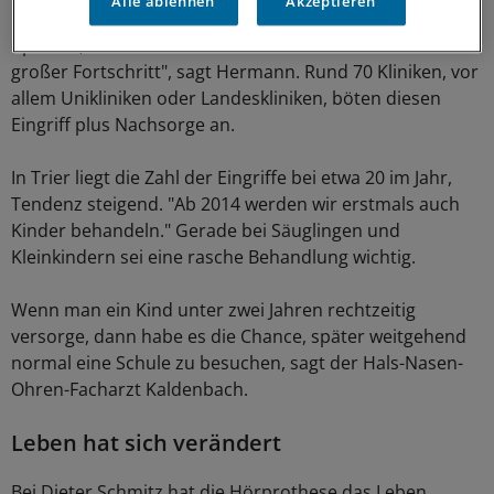
Alle ablehnen
Akzeptieren
Im Jahr würden rund 3500 Patienten in Deutschland
operiert, die Technik werde immer besser. "Das ist ein
großer Fortschritt", sagt Hermann. Rund 70 Kliniken, vor
allem Unikliniken oder Landeskliniken, böten diesen
Eingriff plus Nachsorge an.
In Trier liegt die Zahl der Eingriffe bei etwa 20 im Jahr,
Tendenz steigend. "Ab 2014 werden wir erstmals auch
Kinder behandeln." Gerade bei Säuglingen und
Kleinkindern sei eine rasche Behandlung wichtig.
Wenn man ein Kind unter zwei Jahren rechtzeitig
versorge, dann habe es die Chance, später weitgehend
normal eine Schule zu besuchen, sagt der Hals-Nasen-
Ohren-Facharzt Kaldenbach.
Leben hat sich verändert
Bei Dieter Schmitz hat die Hörprothese das Leben