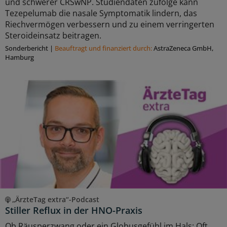
und schwerer CRSwNP. Studiendaten zufolge kann
Tezepelumab die nasale Symptomatik lindern, das
Riechvermögen verbessern und zu einem verringerten
Steroideinsatz beitragen.
Sonderbericht
|
Beauftragt und ﬁnanziert durch:
AstraZeneca GmbH,
Hamburg
„ÄrzteTag extra“-Podcast
Stiller Reflux in der HNO-Praxis
Ob Räusperzwang oder ein Globusgefühl im Hals: Oft