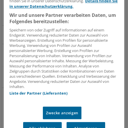
finden Sie in unserer Datenschutzerklärung.
Details finden Sie
erinnern."
in unserer Datenschutzerklärung.
Wir und unsere Partner verarbeiten Daten, um
Es gebe immer mehr CI-Operationen, sagt Professorin
Folgendes bereitzustellen:
Annerose Keilmann, Leiterin des Schwerpunkts
Kommunikationsstörungen an der Universitätsmedizin
Speichern von oder Zugriff auf Informationen auf einem
Endgerät. Verwendung reduzierter Daten zur Auswahl von
Mainz. Dies liege auch daran, dass die Geräte besser
Werbeanzeigen. Erstellung von Profilen für personalisierte
würden und für mehr Patienten infrage kämen.
Werbung. Verwendung von Profilen zur Auswahl
personalisierter Werbung. Erstellung von Profilen zur
Personalisierung von Inhalten. Verwendung von Profilen zur
Es bleibe dennoch ein besonderer Eingriff. "Man muss
Auswahl personalisierter Inhalte. Messung der Werbeleistung.
sich im Klaren darüber sein, dass solch eine Operation
Messung der Performance von Inhalten. Analyse von
mit einer lebenslangen Nachsorge verbunden ist."
Zielgruppen durch Statistiken oder Kombinationen von Daten
aus verschiedenen Quellen. Entwicklung und Verbesserung der
Angebote. Verwendung reduzierter Daten zur Auswahl von
Auch bald für Kinder
Inhalten.
Liste der Partner (Lieferanten)
Bundesweit lebten inzwischen rund 33.000 Menschen
mit solchen Implantaten, sagt der Präsident der
Deutschen Cochlear Implant Gesellschaft, Franz
Zwecke anzeigen
Hermann, im bayerischen Illertissen.