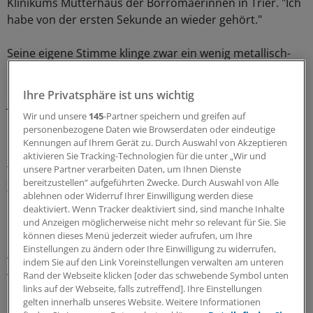
Klinikums Mutterhaus der Borromäerinnen in Trier. "Ich
habe von der ersten Sekunde an wieder gehört."
Seine eigene Stimme klinge zwar ein wenig metallisch-
blechern: "Als ob ich durch ein Stahlrohr spreche, aber
das ist nicht wichtig. Hauptsache ich höre", sagt der 66-
Ihre Privatsphäre ist uns wichtig
Jährige.
Wir und unsere
145
-Partner speichern und greifen auf
personenbezogene Daten wie Browserdaten oder eindeutige
Für hochgradig Schwerhörige, Gehörlose oder Ertaubte
Kennungen auf Ihrem Gerät zu. Durch Auswahl von Akzeptieren
könne ein Hörimplantat eine Rettung sein, sagt Oberarzt
aktivieren Sie Tracking-Technologien für die unter „Wir und
Titus Kaldenbach, der am Klinikum Mutterhaus das CI-
unsere Partner verarbeiten Daten, um Ihnen Dienste
bereitzustellen“ aufgeführten Zwecke. Durch Auswahl von Alle
Zentrum leitet.
ablehnen oder Widerruf Ihrer Einwilligung werden diese
deaktiviert. Wenn Tracker deaktiviert sind, sind manche Inhalte
Unter der Voraussetzung: Der Hörnerv ist vorhanden.
und Anzeigen möglicherweise nicht mehr so relevant für Sie. Sie
"Bei 98 Prozent ist das der Fall", sagt der gebürtige
können dieses Menü jederzeit wieder aufrufen, um Ihre
Einstellungen zu ändern oder Ihre Einwilligung zu widerrufen,
Aachener, der das Zentrum 2006 gegründet hat.
indem Sie auf den Link Voreinstellungen verwalten am unteren
Allerdings müssen die Patienten mit dem Hörimplantat
Rand der Webseite klicken [oder das schwebende Symbol unten
häufig erst wieder hören lernen. "Vor allem, wenn sie
links auf der Webseite, falls zutreffend]. Ihre Einstellungen
gelten innerhalb unseres Website. Weitere Informationen
lange nicht gehört haben, müssen sie sich erst wieder