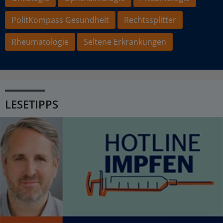
PolitKompass Gesundheit
Rechtssplitter
Rheumatologie
Seltene Erkrankungen
LESETIPPS