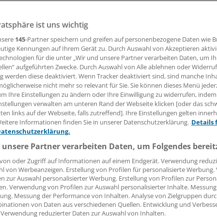
uay
vatsphäre ist uns wichtig
nsere
145
-Partner speichern und greifen auf personenbezogene Daten wie 
r das deutsche Team schon vorbei. Doch das bedeutet nicht
utige Kennungen auf Ihrem Gerät zu. Durch Auswahl von Akzeptieren aktivi
llsteht: Ein Team der Uni Bielefeld untersucht Herzfrequen
echnologien für die unter „Wir und unsere Partner verarbeiten Daten, um I
der Spiele. Die Partie gegen Paraguay war offenbar beson
ellen“ aufgeführten Zwecke. Durch Auswahl von Alle ablehnen oder Widerruf
ng werden diese deaktiviert. Wenn Tracker deaktiviert sind, sind manche Inh
öglicherweise nicht mehr so relevant für Sie. Sie können dieses Menü jeder
um Ihre Einstellungen zu ändern oder Ihre Einwilligung zu widerrufen, indem
nstellungen verwalten am unteren Rand der Webseite klicken [oder das sc
en links auf der Webseite, falls zutreffend]. Ihre Einstellungen gelten inner
r. Miriam Sonnet
eitere Informationen finden Sie in unserer Datenschutzerklärung.
Details 
Datenschutzerklärung.
03.07.2026, 12:59 Uhr
 unsere Partner verarbeiten Daten, um Folgendes bereit
von oder Zugriff auf Informationen auf einem Endgerät. Verwendung reduzi
l von Werbeanzeigen. Erstellung von Profilen für personalisierte Werbung
en zur Auswahl personalisierter Werbung. Erstellung von Profilen zur Person
en. Verwendung von Profilen zur Auswahl personalisierter Inhalte. Messung
ung. Messung der Performance von Inhalten. Analyse von Zielgruppen durch
inationen von Daten aus verschiedenen Quellen. Entwicklung und Verbess
 Verwendung reduzierter Daten zur Auswahl von Inhalten.