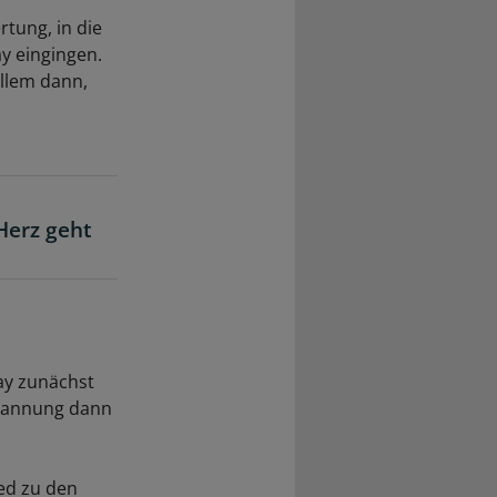
rtung, in die
y eingingen.
allem dann,
Herz geht
ay zunächst
 Spannung dann
ed zu den