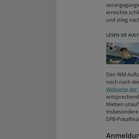
vorangegange
erreichte sch
und stieg nac
LESEN SIE AUC
Den WM-Auftak
noch nach dem 
Webseite der U
entsprechend
blieben unauff
insbesondere b
DFB-Pokalfinal
Anmeldung