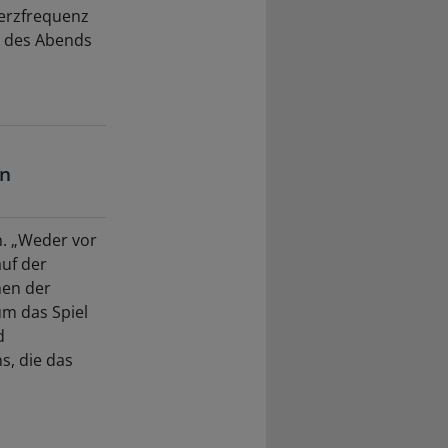
erzfrequenz
t des Abends
en
n. „Weder vor
auf der
nen der
m das Spiel
d
s, die das