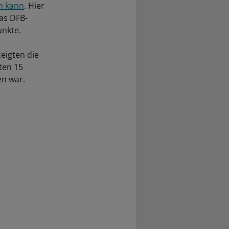
in kann
. Hier
das DFB-
unkte.
eigten die
ten 15
en war.