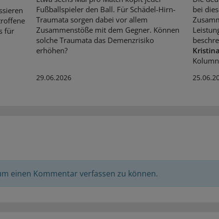
Fußballspieler den Ball. Für Schädel-Hirn-
bei die
ssieren
Traumata sorgen dabei vor allem
Zusamme
troffene
Zusammenstöße mit dem Gegner. Können
Leistun
 für
solche Traumata das Demenzrisiko
beschre
erhöhen?
Kristin
Kolumn
29.06.2026
25.06.2
 um einen Kommentar verfassen zu können.