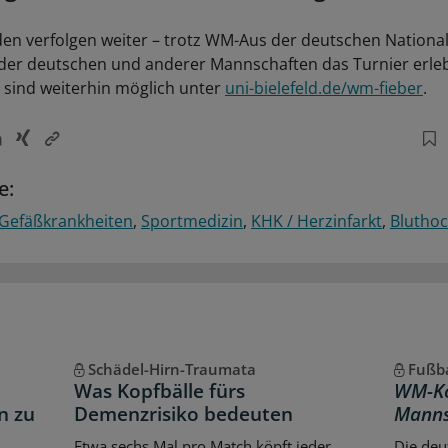
en verfolgen weiter – trotz WM-Aus der deutschen Nationa
s der deutschen und anderer Mannschaften das Turnier erle
sind weiterhin möglich unter
uni-bielefeld.de/wm-fieber
.
e:
Gefäßkrankheiten
Sportmedizin
KHK / Herzinfarkt
Blutho
Schädel-Hirn-Traumata
Fußba
Was Kopfbälle fürs
WM-Ko
n zu
Demenzrisiko bedeuten
Manns
Etwa sechs Mal pro Match köpft jeder
Die deu