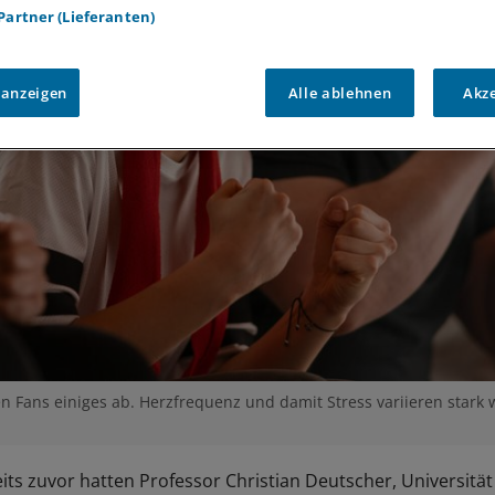
 Partner (Lieferanten)
 anzeigen
Alle ablehnen
Akz
en Fans einiges ab. Herzfrequenz und damit Stress variieren stark
its zuvor hatten Professor Christian Deutscher, Universität 