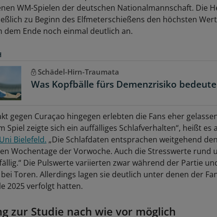
nen WM-Spielen der deutschen Nationalmannschaft. Die H
ließlich zu Beginn des Elfmeterschießens den höchsten Wer
h dem Ende noch einmal deutlich an.
H
Schädel-Hirn-Traumata
Was Kopfbälle fürs Demenzrisiko bedeut
t gegen Curaçao hingegen erlebten die Fans eher gelasse
Spiel zeigte sich ein auffälliges Schlafverhalten“, heißt es 
ni Bielefeld.
„Die Schlafdaten entsprachen weitgehend de
en Wochentage der Vorwoche. Auch die Stresswerte rund u
ällig.“ Die Pulswerte variierten zwar während der Partie un
ei Toren. Allerdings lagen sie deutlich unter denen der Fan
e 2025 verfolgt hatten.
 zur Studie nach wie vor möglich