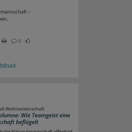
lmannschaft –
ben.
0
chdruck
ll-Weltmeisterschaft
lumne: Wie Teamgeist eine
chaft beflügelt
tsche Nationalmannschaft offenbart