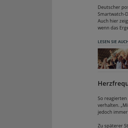
Deutscher pos
Smartwatch-Da
Auch hier zeig
wenn das Ergeb
LESEN SIE AUC
Herzfreq
So reagierten
verhalten. „M
jedoch immer 
Zu späterer S