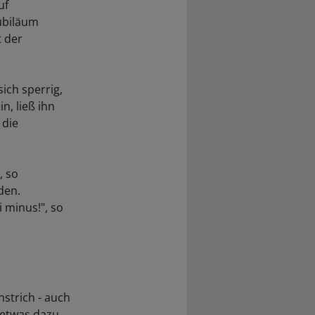
uf
ubiläum
t der
ich sperrig,
n, ließ ihn
 die
, so
den.
minus!", so
strich - auch
r etwas dazu