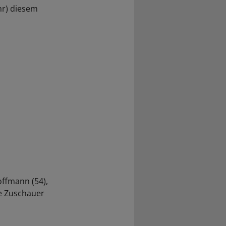
hr) diesem
offmann (54),
ne Zuschauer