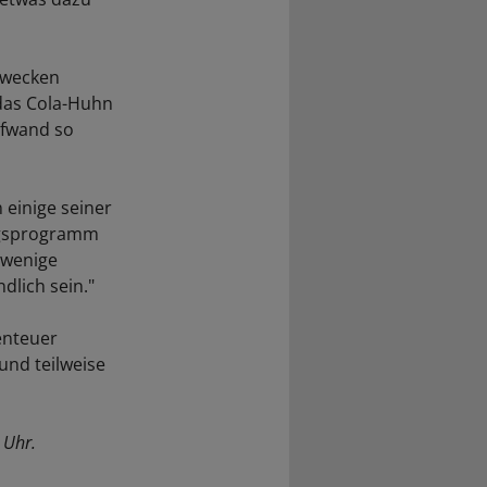
-Zwecken
 das Cola-Huhn
ufwand so
einige seiner
tagsprogramm
 wenige
lich sein."
enteuer
und teilweise
 Uhr.