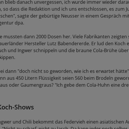
n blieb danach unvergessen, ich wurde immer wieder dara
 so dass die Redaktion und ich uns entschlossen, es zum J
ischen", sagte der gebürtige Neusser in einem Gespräch mi
gentur dpa.
ge mussten dann 2000 Dosen her. Viele Fabrikanten zeigten s
auerländer Hersteller Lutz Babendererde. Er lud den Koch ei
uch und Ingwer schnippeln und die braune Cola-Brühe über
kippen.
ei dann "doch nicht so geworden, wie ich es erwartet hätte"
n aus 450 Litern Flüssigkeit seien 560 beim Brodeln gewor
s oder Gaumengraus? "Ich gebe dem Cola-Huhn eine drei 
 Koch-Shows
ngwer und Chili bekommt das Federvieh einen asiatischen An
. "Nicht zu scharf, nicht zu lasch. Da kann jeder noch selbe