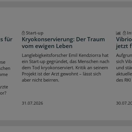
Start-up
In
s für
Kryokonservierung: Der Traum
Vibri
vom ewigen Leben
jetzt 
Langlebigkeitsforscher Emil Kendziorra hat
Aufgrun
ein Start-up gegründet, das Menschen nach
sich Vi
ese
dem Tod kryokonserviert. Kritik an seinem
und stär
schen
Projekt ist der Arzt gewohnt – lässt sich
aktuell
tome
aber nicht beirren.
des RKI
rzte
or?
31.07.2026
30.07.2