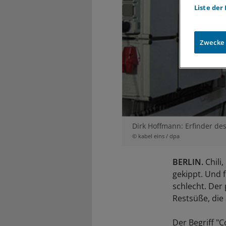
Liste der
Zwecke
Dirk Hoffmann: Erfinder de
© kabel eins / dpa
BERLIN.
Chili
gekippt. Und f
schlecht. Der
Restsüße, die
Der Begriff "C