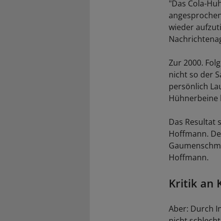
"Das Cola-Huh
angesprochen,
wieder aufzut
Nachrichtena
Zur 2000. Fol
nicht so der S
persönlich La
Hühnerbeine 
Das Resultat s
Hoffmann. Den
Gaumenschmau
Hoffmann.
Kritik an
Aber: Durch I
nicht schlecht