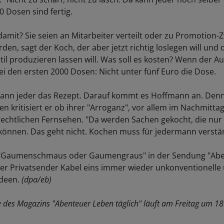
0 Dosen sind fertig.
damit? Sie seien an Mitarbeiter verteilt oder zu Promotion
den, sagt der Koch, der aber jetzt richtig loslegen will und
til produzieren lassen will. Was soll es kosten? Wenn der A
bei den ersten 2000 Dosen: Nicht unter fünf Euro die Dose.
nn jeder das Rezept. Darauf kommt es Hoffmann an. Denn 
en kritisiert er ob ihrer "Arroganz", vor allem im Nachmit
-rechtlichen Fernsehen. "Da werden Sachen gekocht, die nur
nnen. Das geht nicht. Kochen muss für jedermann verständ
k "Gaumenschmaus oder Gaumengraus" in der Sendung "Ab
der Privatsender Kabel eins immer wieder unkonventionelle 
ideen.
(dpa/eb)
e des Magazins "Abenteuer Leben täglich" läuft am Freitag um 18