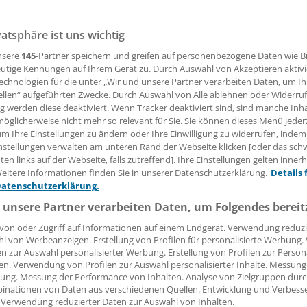
en experimentierte TV-Koch Dirk Hoffmann erstmals mit dem
danke an das Federvieh in brauner Soße ließ den Rheinlände
vatsphäre ist uns wichtig
r die Konserve.
nsere
145
-Partner speichern und greifen auf personenbezogene Daten wie 
utige Kennungen auf Ihrem Gerät zu. Durch Auswahl von Akzeptieren aktivi
echnologien für die unter „Wir und unsere Partner verarbeiten Daten, um I
ellen“ aufgeführten Zwecke. Durch Auswahl von Alle ablehnen oder Widerruf
Rave
ng werden diese deaktiviert. Wenn Tracker deaktiviert sind, sind manche Inh
öglicherweise nicht mehr so relevant für Sie. Sie können dieses Menü jeder
24.07.2014, 08:36 Uhr
um Ihre Einstellungen zu ändern oder Ihre Einwilligung zu widerrufen, indem
nstellungen verwalten am unteren Rand der Webseite klicken [oder das sc
en links auf der Webseite, falls zutreffend]. Ihre Einstellungen gelten inner
eitere Informationen finden Sie in unserer Datenschutzerklärung.
Details 
Datenschutzerklärung.
 unsere Partner verarbeiten Daten, um Folgendes bereit
von oder Zugriff auf Informationen auf einem Endgerät. Verwendung reduzi
l von Werbeanzeigen. Erstellung von Profilen für personalisierte Werbung
en zur Auswahl personalisierter Werbung. Erstellung von Profilen zur Person
en. Verwendung von Profilen zur Auswahl personalisierter Inhalte. Messung
ung. Messung der Performance von Inhalten. Analyse von Zielgruppen durch
inationen von Daten aus verschiedenen Quellen. Entwicklung und Verbess
 Verwendung reduzierter Daten zur Auswahl von Inhalten.