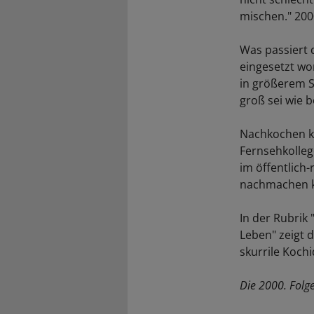
mischen." 200
Was passiert 
eingesetzt wor
in größerem S
groß sei wie 
Nachkochen ka
Fernsehkolleg
im öffentlich
nachmachen kö
In der Rubri
Leben" zeigt 
skurrile Koch
Die 2000. Folg