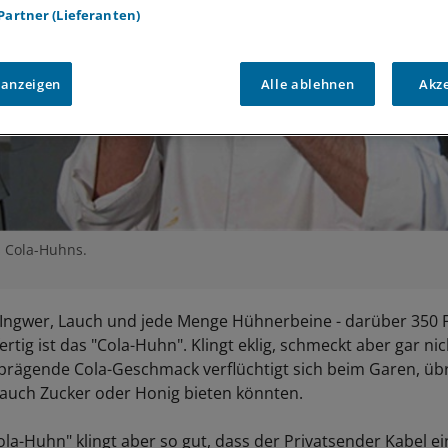
 Partner (Lieferanten)
 anzeigen
Alle ablehnen
Akz
s Cola-Huhns.
, Ingwer, Lauch und jede Menge Hühnerbeine - darüber 350 
ertig ist das "Cola-Huhn". Klingt eklig, schmeckt aber gar nic
 prägende Cola-Geschmack verflüchtigt sich beim Garen, übri
 auch Zucker oder Honig bieten könnten.
ola-Huhn" klingt aber so gut, dass der Privatsender Kabel ei