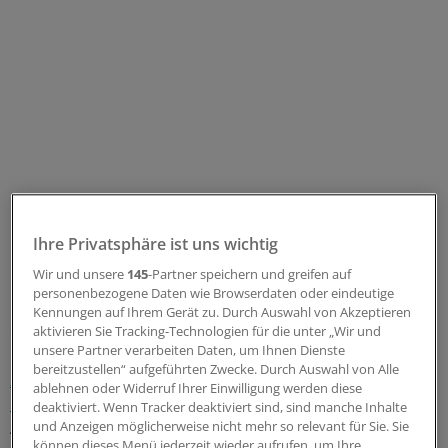
Ihre Privatsphäre ist uns wichtig
Wir und unsere
145
-Partner speichern und greifen auf
Doch ganz gleich, wie schnell er fährt: Die nächste Klinik
personenbezogene Daten wie Browserdaten oder eindeutige
ist von der Gemeinde La Pointe knapp eine Stunde
Kennungen auf Ihrem Gerät zu. Durch Auswahl von Akzeptieren
entfernt. Denn Sam steuert die "Island Queen", die
aktivieren Sie Tracking-Technologien für die unter „Wir und
unsere Partner verarbeiten Daten, um Ihnen Dienste
"Inselkönigin".
Die Fähre ist die wichtigste Verbindung
bereitzustellen“ aufgeführten Zwecke. Durch Auswahl von Alle
zwischen dem Festland im US-Bundesstaat Wisconsin
ablehnen oder Widerruf Ihrer Einwilligung werden diese
und Madeline Island
, der größten der insgesamt 22
deaktiviert. Wenn Tracker deaktiviert sind, sind manche Inhalte
Apostel-Inseln im Lake Superior. Sommer und Winter
und Anzeigen möglicherweise nicht mehr so relevant für Sie. Sie
können dieses Menü jederzeit wieder aufrufen, um Ihre