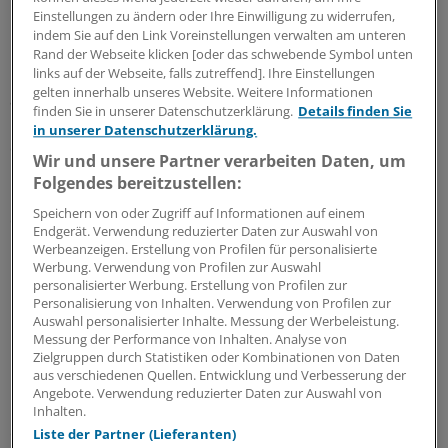
könnten auf dem nur 22 Kilometer langen Eiland nicht
Einstellungen zu ändern oder Ihre Einwilligung zu widerrufen,
unterschiedlicher sein.
indem Sie auf den Link Voreinstellungen verwalten am unteren
Rand der Webseite klicken [oder das schwebende Symbol unten
links auf der Webseite, falls zutreffend]. Ihre Einstellungen
In den Sommermonaten strömen bis zu 2500 Menschen
gelten innerhalb unseres Website. Weitere Informationen
auf die Insel, die dann mit saftig grünen Wäldern und
finden Sie in unserer Datenschutzerklärung.
Details finden Sie
langen Sandstränden lockt. Vor allem für Radfahrer ist
in unserer Datenschutzerklärung.
die Insel mit ihrem Umfang von knapp 46 Kilometer ein
Wir und unsere Partner verarbeiten Daten, um
beliebtes Ziel – ebenso wie der See, in dem sie liegt:
Folgendes bereitzustellen:
Insgesamt 2000 Kilometer Radnetz erstrecken sich um
Speichern von oder Zugriff auf Informationen auf einem
das Wasser. Bei sportlichen Besuchern außerdem
Endgerät. Verwendung reduzierter Daten zur Auswahl von
beliebt: Kajaktouren, Wanderungen, Wassersport.
Werbeanzeigen. Erstellung von Profilen für personalisierte
Werbung. Verwendung von Profilen zur Auswahl
personalisierter Werbung. Erstellung von Profilen zur
Geselligkeit versus Einsamkeit
Personalisierung von Inhalten. Verwendung von Profilen zur
Auswahl personalisierter Inhalte. Messung der Werbeleistung.
Im Sommer ist die Insel bekannt für ihr kulturelles
Messung der Performance von Inhalten. Analyse von
Zielgruppen durch Statistiken oder Kombinationen von Daten
Leben. "Jeden Abend ist irgendwo eine Party", erzählt
aus verschiedenen Quellen. Entwicklung und Verbesserung der
Max Paap, der die Handelskammer der Insel vertritt.
Angebote. Verwendung reduzierter Daten zur Auswahl von
"Alle treffen sich unter freiem Himmel, um zu feiern –
Inhalten.
egal, welcher Anlass."
Liste der Partner (Lieferanten)