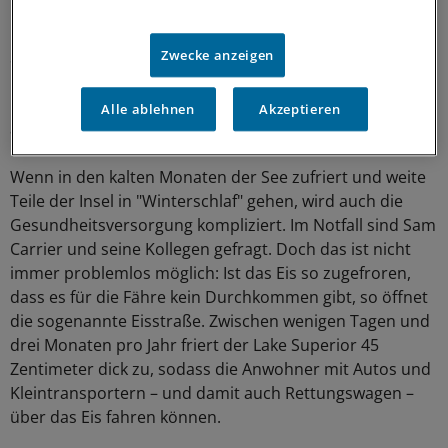
Im Winter jedoch wird das Eiland zum Eisland, die
Stimmung könnte nicht unterschiedlicher sein. "Man
Zwecke anzeigen
muss die Einsamkeit dann schon lieben", sagt Paap. Er
ist einer von nur 220 Menschen, die das gesamte Jahr
Alle ablehnen
Akzeptieren
auf der Insel leben.
Wenn in den kalten Monaten der See zufriert und weite
Teile der Insel in "Winterschlaf" gehen, wird auch die
Gesundheitsversorgung kompliziert. Im Notfall sind Sam
Carrier und seine Kollegen gefragt. Doch das ist nicht
immer problemlos möglich: Ist das Eis so zugefroren,
dass es für die Fähre kein Durchkommen gibt, so öffnet
die sogenannte Eisstraße. Zwischen wenigen Tagen und
drei Monaten pro Jahr friert der Lake Superior 45
Zentimeter dick zu, sodass die Anwohner mit Autos und
Kleintransportern – und damit auch Rettungswagen –
über das Eis fahren können.