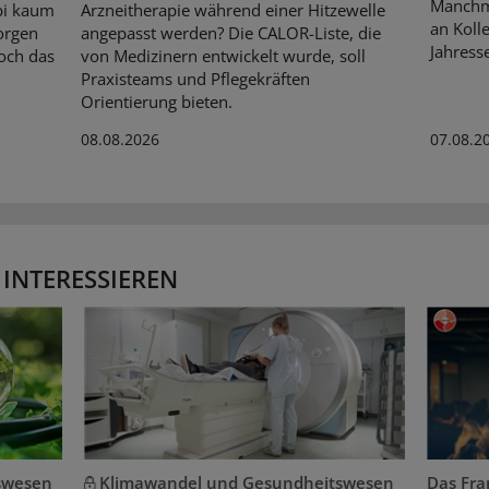
Manchma
bi kaum
Arzneitherapie während einer Hitzewelle
an Kolle
orgen
angepasst werden? Die CALOR-Liste, die
Jahresse
och das
von Medizinern entwickelt wurde, soll
Praxisteams und Pflegekräften
Orientierung bieten.
08.08.2026
07.08.2
 INTERESSIEREN
swesen
Klimawandel und Gesundheitswesen
Das Fran