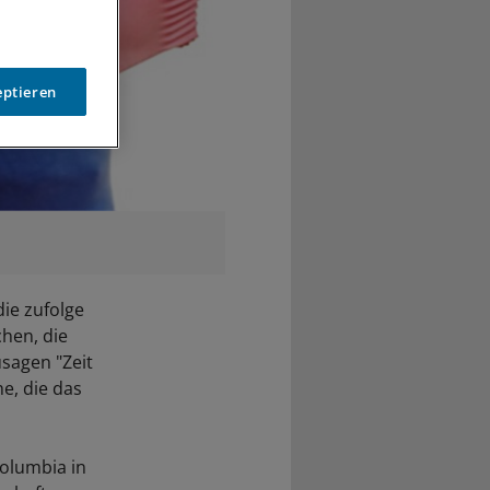
eptieren
ie zufolge
chen, die
sagen "Zeit
he, die das
Columbia in