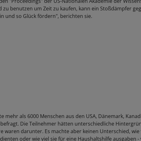
den "Proceedings" der US-Nationalen Akademie der Wissen
ld zu benutzen um Zeit zu kaufen, kann ein Stoßdämpfer ge
n und so Glück fördern", berichten sie.
te mehr als 6000 Menschen aus den USA, Dänemark, Kanad
befragt. Die Teilnehmer hätten unterschiedliche Hintergrün
re waren darunter. Es machte aber keinen Unterschied, wie v
enten oder wie viel sie für eine Haushaltshilfe ausgaben - 