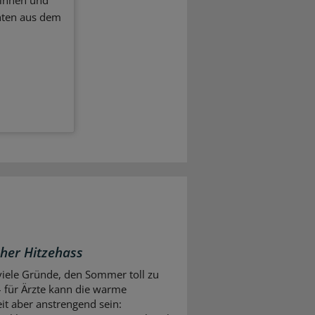
ginnen und
hten aus dem
cher Hitzehass
 viele Gründe, den Sommer toll zu
– für Ärzte kann die warme
eit aber anstrengend sein: