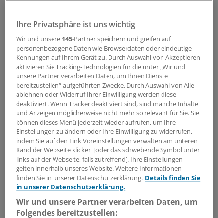
Löwenherz wird ausschließlich über Spenden finanziert.
Das Angebot für betroffene Familien ist kostenlos.
Ihre Privatsphäre ist uns wichtig
Wir und unsere
145
-Partner speichern und greifen auf
Seit Februar 2007 existiert die Einrichtung. Sie wurde
personenbezogene Daten wie Browserdaten oder eindeutige
bereits Anfang November mit dem Forschungs- und
Kennungen auf Ihrem Gerät zu. Durch Auswahl von Akzeptieren
Entwicklungspreis des Krebsverbandes Baden-
aktivieren Sie Tracking-Technologien für die unter „Wir und
unsere Partner verarbeiten Daten, um Ihnen Dienste
Württemberg ausgezeichnet. Im letzten Jahr hat
bereitzustellen“ aufgeführten Zwecke. Durch Auswahl von Alle
Therapeutin Hupe bereits 40 Kinder aus 37 Familien
ablehnen oder Widerruf Ihrer Einwilligung werden diese
betreut. "Dass ein Bedarf vorhanden ist, wussten wir.
deaktiviert. Wenn Tracker deaktiviert sind, sind manche Inhalte
und Anzeigen möglicherweise nicht mehr so relevant für Sie. Sie
Dass er aber so groß ist, nicht", berichtet sie.
können dieses Menü jederzeit wieder aufrufen, um Ihre
Einstellungen zu ändern oder Ihre Einwilligung zu widerrufen,
Etwa 40 000 Kinder unter 18 Jahren erleben in
indem Sie auf den Link Voreinstellungen verwalten am unteren
Deutschland pro Jahr, dass ihre Mutter oder ihr Vater
Rand der Webseite klicken [oder das schwebende Symbol unten
links auf der Webseite, falls zutreffend]. Ihre Einstellungen
eine Krebsdiagnose bekommen. "Wahrscheinlich
gelten innerhalb unseres Website. Weitere Informationen
verlieren mehr als 80 000 Kinder jedes Jahr einen
finden Sie in unserer Datenschutzerklärung.
Details finden Sie
Elternteil", schätzen Professor Eberhard Klaschik von
in unserer Datenschutzerklärung.
der Universität Bonn und Dr. Stein Husebo von der
Wir und unsere Partner verarbeiten Daten, um
Universität Wien.
Folgendes bereitzustellen: