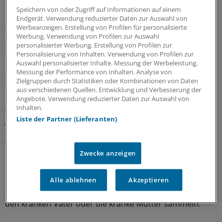
Speichern von oder Zugriff auf Informationen auf einem
Hilfe tut hier Not. In Einzel- und Gruppengesprächen
Endgerät. Verwendung reduzierter Daten zur Auswahl von
aber auch beim Malen, Basteln und Spielen, werden die
Werbeanzeigen. Erstellung von Profilen für personalisierte
Kinder beim "Pilot Löwenherz" betreut. "Manche Kinder
Werbung. Verwendung von Profilen zur Auswahl
personalisierter Werbung. Erstellung von Profilen zur
wollen sprechen: über Mama oder Papa, über ihr Leben
Personalisierung von Inhalten. Verwendung von Profilen zur
und ihre Ängste. Andere suchen einfach nur die
Auswahl personalisierter Inhalte. Messung der Werbeleistung.
Ablenkung im Spiel und wollen zummindest für eine
Messung der Performance von Inhalten. Analyse von
Zielgruppen durch Statistiken oder Kombinationen von Daten
zeitlang ihr Leid vergessen", berichtet Hupe.
aus verschiedenen Quellen. Entwicklung und Verbesserung der
Angebote. Verwendung reduzierter Daten zur Auswahl von
Als Ausdrucksmittel werden den Kindern und
Inhalten.
Liste der Partner (Lieferanten)
Jugendlichen dabei vor allem künstlerische Materialien
zur Verfügung gestellt wie Speckstein, Holz,
verschiedene Farben und Ton.
Zwecke anzeigen
Die jeweilige Form der Begleitung wird mit den Eltern
besprochen. Besonders beliebt: ein Schatzkistchen.
Alle ablehnen
Akzeptieren
Darin kann das Kind Fotos oder andere Erinnerungen an
den kranken Vater oder die kranke Mutter sammeln.