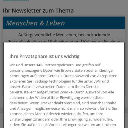
Ihr Newsletter zum Thema
Menschen & Leben
Außergewöhnliche Menschen, beeindruckende
Persönlichkeiten und Kolleginnen und Kollegen, die etwas
Neues wagen: In diesem Newsletter erzählen wir
Geschichten aus dem (Arbeits-)Leben.
Ihre Privatsphäre ist uns wichtig
Wir und unsere
145
-Partner speichern und greifen auf
vier Mal im Jahr (Mittwoch)
personenbezogene Daten wie Browserdaten oder eindeutige
Kennungen auf Ihrem Gerät zu. Durch Auswahl von Akzeptieren
aktivieren Sie Tracking-Technologien für die unter „Wir und
Zum Abonnieren bitte anmelden
unsere Partner verarbeiten Daten, um Ihnen Dienste
bereitzustellen“ aufgeführten Zwecke. Durch Auswahl von Alle
ablehnen oder Widerruf Ihrer Einwilligung werden diese
deaktiviert. Wenn Tracker deaktiviert sind, sind manche Inhalte
und Anzeigen möglicherweise nicht mehr so relevant für Sie. Sie
können dieses Menü jederzeit wieder aufrufen, um Ihre
Einstellungen zu ändern oder Ihre Einwilligung zu widerrufen,
indem Sie auf den Link Voreinstellungen verwalten am unteren
MEHR ZUM THEMA