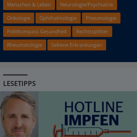
Menschen & Leben
Neurologie/Psychiatrie
Onkologie
Ophthalmologie
Pneumologie
PolitKompass Gesundheit
Rechtssplitter
Rheumatologie
Seltene Erkrankungen
LESETIPPS