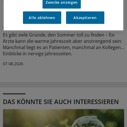
08.08.2026
Zwecke anzeigen
Alle ablehnen
Akzeptieren
Glosse
Ärztlicher Hitzehass
Es gibt viele Gründe, den Sommer toll zu finden – für
Ärzte kann die warme Jahreszeit aber anstrengend sein:
Manchmal liegt es an Patienten, manchmal an Kollegen...
Einblicke in nervige Jahresseiten.
07.08.2026
DAS KÖNNTE SIE AUCH INTERESSIEREN