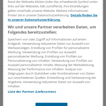
Rand der Webseite klicken [oder das schwebende Symbol unten
links auf der Webseite, falls zutreffend]. Ihre Einstellungen
Porträt
gelten innerhalb unseres Website. Weitere Informationen
Traumberuf Arzt: Für die Weiterbildung von
finden Sie in unserer Datenschutzerklärung.
Details finden Sie
Aleppo nach Osnabrück
in unserer Datenschutzerklärung.
Wenn sie den Arztkittel tragen, sind die Zwillinge Yachar
Wir und unsere Partner verarbeiten Daten, um
und Yaman Shehabi kaum auseinanderzuhalten.
Folgendes bereitzustellen:
Deshalb versorgen sie Patienten nur im Doppelpack.
Speichern von oder Zugriff auf Informationen auf einem
Doch das ist längst nicht ihre einzige Herausforderung.
Endgerät. Verwendung reduzierter Daten zur Auswahl von
Werbeanzeigen. Erstellung von Profilen für personalisierte
08.08.2026
Werbung. Verwendung von Profilen zur Auswahl
personalisierter Werbung. Erstellung von Profilen zur
Personalisierung von Inhalten. Verwendung von Profilen zur
Auswahl personalisierter Inhalte. Messung der Werbeleistung.
Sicherheit der Arzneitherapie
Messung der Performance von Inhalten. Analyse von
Anpassung der Medikation bei Hitzewellen:
Zielgruppen durch Statistiken oder Kombinationen von Daten
Praktische Tipps für Ärzte
aus verschiedenen Quellen. Entwicklung und Verbesserung der
Angebote. Verwendung reduzierter Daten zur Auswahl von
Wann und wie genau sollte die Arzneitherapie während
Inhalten.
einer Hitzewelle angepasst werden? Die CALOR-Liste, die
Liste der Partner (Lieferanten)
von Medizinern entwickelt wurde, soll Praxisteams und
Pflegekräften Orientierung bieten.