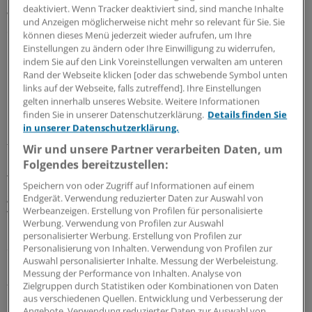
deaktiviert. Wenn Tracker deaktiviert sind, sind manche Inhalte
war, als handle es sich um eine Seuche“, erinnert sich
und Anzeigen möglicherweise nicht mehr so relevant für Sie. Sie
die Medizinerin. Sie holte die Illustratorin Marie Luisa
können dieses Menü jederzeit wieder aufrufen, um Ihre
Kerkhoff mit ins Boot, gemeinsam wollen die beiden
Einstellungen zu ändern oder Ihre Einwilligung zu widerrufen,
indem Sie auf den Link Voreinstellungen verwalten am unteren
Frauen zeigen, dass Brustkrebs kein Tabuthema ist.
Rand der Webseite klicken [oder das schwebende Symbol unten
links auf der Webseite, falls zutreffend]. Ihre Einstellungen
Hochverrat des eigenen Körpers
gelten innerhalb unseres Website. Weitere Informationen
finden Sie in unserer Datenschutzerklärung.
Details finden Sie
in unserer Datenschutzerklärung.
Familiär vorbelastet und im Bewusstsein, dass sich ein
früh erkannter, nicht metastasierter Brustkrebs gut
Wir und unsere Partner verarbeiten Daten, um
behandeln lässt, nahm Grashoff es mit Brustultraschall-
Folgendes bereitzustellen:
Terminen und Mammographie-Screenings immer ganz
Speichern von oder Zugriff auf Informationen auf einem
genau: „Was die Vorsorge angeht, war ich eine
Endgerät. Verwendung reduzierter Daten zur Auswahl von
Werbeanzeigen. Erstellung von Profilen für personalisierte
vorbildliche Patientin.“ Der letzte Brustultraschall war
Werbung. Verwendung von Profilen zur Auswahl
noch kein Jahr her, ihr ging es gut, plötzlich war bei der
personalisierter Werbung. Erstellung von Profilen zur
Sonographie ein Knoten sichtbar.
Personalisierung von Inhalten. Verwendung von Profilen zur
Auswahl personalisierter Inhalte. Messung der Werbeleistung.
Messung der Performance von Inhalten. Analyse von
„Ich sonografiere selbst genug Brüste, schaute auf den
Zielgruppen durch Statistiken oder Kombinationen von Daten
Bildschirm und wusste sofort, dass diese kleine,
aus verschiedenen Quellen. Entwicklung und Verbesserung der
Angebote. Verwendung reduzierter Daten zur Auswahl von