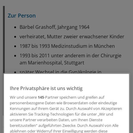
Zur Person
Bärbel Grashoff, Jahrgang 1964
verheiratet, Mutter zweier erwachsener Kinder
1987 bis 1993 Medizinstudium in München
1993 bis 2011 unter anderem in der Chirurgie
am Marienhospital, Stuttgart
später Wechsel in die Gynäkologie in
Sindelfingen, Lehrkrankenhaus der Universität
Tübingen
Ihre Privatsphäre ist uns wichtig
2001 Niederlassung als Frauenärztin mit
Wir und unsere
145
-Partner speichern und greifen auf
Einzelpraxis in Ulm
personenbezogene Daten wie Browserdaten oder eindeutige
Kennungen auf Ihrem Gerät zu. Durch Auswahl von Akzeptieren
aktivieren Sie Tracking-Technologien für die unter „Wir und
unsere Partner verarbeiten Daten, um Ihnen Dienste
„Als ich ein Teenager war, erkrankte eine Tante an
bereitzustellen“ aufgeführten Zwecke. Durch Auswahl von Alle
ablehnen oder Widerruf Ihrer Einwilligung werden diese
Brustkrebs, geredet werden durfte darüber nicht. Das