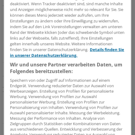
deaktiviert. Wenn Tracker deaktiviert sind, sind manche Inhalte
war, als handle es sich um eine Seuche“, erinnert sich
und Anzeigen möglicherweise nicht mehr so relevant für Sie. Sie
die Medizinerin. Sie holte die Illustratorin Marie Luisa
können dieses Menü jederzeit wieder aufrufen, um Ihre
Kerkhoff mit ins Boot, gemeinsam wollen die beiden
Einstellungen zu ändern oder Ihre Einwilligung zu widerrufen,
indem Sie auf den Link Voreinstellungen verwalten am unteren
Frauen zeigen, dass Brustkrebs kein Tabuthema ist.
Rand der Webseite klicken [oder das schwebende Symbol unten
links auf der Webseite, falls zutreffend]. Ihre Einstellungen
Hochverrat des eigenen Körpers
gelten innerhalb unseres Website. Weitere Informationen
finden Sie in unserer Datenschutzerklärung.
Details finden Sie
in unserer Datenschutzerklärung.
Familiär vorbelastet und im Bewusstsein, dass sich ein
früh erkannter, nicht metastasierter Brustkrebs gut
Wir und unsere Partner verarbeiten Daten, um
behandeln lässt, nahm Grashoff es mit Brustultraschall-
Folgendes bereitzustellen:
Terminen und Mammographie-Screenings immer ganz
Speichern von oder Zugriff auf Informationen auf einem
genau: „Was die Vorsorge angeht, war ich eine
Endgerät. Verwendung reduzierter Daten zur Auswahl von
Werbeanzeigen. Erstellung von Profilen für personalisierte
vorbildliche Patientin.“ Der letzte Brustultraschall war
Werbung. Verwendung von Profilen zur Auswahl
noch kein Jahr her, ihr ging es gut, plötzlich war bei der
personalisierter Werbung. Erstellung von Profilen zur
Sonographie ein Knoten sichtbar.
Personalisierung von Inhalten. Verwendung von Profilen zur
Auswahl personalisierter Inhalte. Messung der Werbeleistung.
Messung der Performance von Inhalten. Analyse von
„Ich sonografiere selbst genug Brüste, schaute auf den
Zielgruppen durch Statistiken oder Kombinationen von Daten
Bildschirm und wusste sofort, dass diese kleine,
aus verschiedenen Quellen. Entwicklung und Verbesserung der
Angebote. Verwendung reduzierter Daten zur Auswahl von