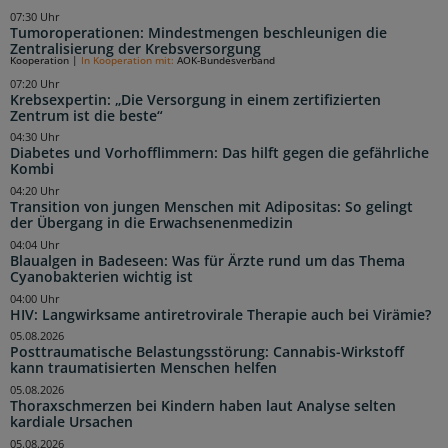
07:30 Uhr
Tumoroperationen: Mindestmengen beschleunigen die
Zentralisierung der Krebsversorgung
Kooperation
|
In Kooperation mit:
AOK-Bundesverband
07:20 Uhr
Krebsexpertin: „Die Versorgung in einem zertifizierten
Zentrum ist die beste“
04:30 Uhr
Diabetes und Vorhofflimmern: Das hilft gegen die gefährliche
Kombi
04:20 Uhr
Transition von jungen Menschen mit Adipositas: So gelingt
der Übergang in die Erwachsenenmedizin
04:04 Uhr
Blaualgen in Badeseen: Was für Ärzte rund um das Thema
Cyanobakterien wichtig ist
04:00 Uhr
HIV: Langwirksame antiretrovirale Therapie auch bei Virämie?
05.08.2026
Posttraumatische Belastungsstörung: Cannabis-Wirkstoff
kann traumatisierten Menschen helfen
05.08.2026
Thoraxschmerzen bei Kindern haben laut Analyse selten
kardiale Ursachen
05.08.2026