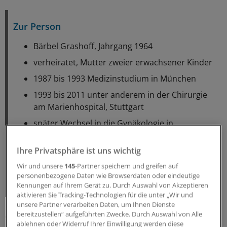
Zur Person
Bärbel Grashoff, Jahrgang 1964
verheiratet, Mutter zweier erwachsener Kinder
1987 bis 1993 Medizinstudium in München
1993 bis 2011 unter anderem in der Chirurgie
am Marienhospital, Stuttgart
später Wechsel in die Gynäkologie in
Sindelfingen, Lehrkrankenhaus der Universität
Tübingen
Ihre Privatsphäre ist uns wichtig
2001 Niederlassung als Frauenärztin mit
Wir und unsere
145
-Partner speichern und greifen auf
Einzelpraxis in Ulm
personenbezogene Daten wie Browserdaten oder eindeutige
Kennungen auf Ihrem Gerät zu. Durch Auswahl von Akzeptieren
aktivieren Sie Tracking-Technologien für die unter „Wir und
unsere Partner verarbeiten Daten, um Ihnen Dienste
„Als ich ein Teenager war, erkrankte eine Tante an
bereitzustellen“ aufgeführten Zwecke. Durch Auswahl von Alle
ablehnen oder Widerruf Ihrer Einwilligung werden diese
Brustkrebs, geredet werden durfte darüber nicht. Das