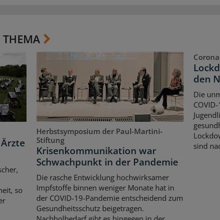
 THEMA
Corona
Lockd
den 
Die unm
COVID-1
Jugendl
gesundh
Herbstsymposium der Paul-Martini-
Lockdow
Stiftung
 Ärzte
sind nac
Krisenkommunikation war
Schwachpunkt in der Pandemie
scher,
Die rasche Entwicklung hochwirksamer
Impfstoffe binnen weniger Monate hat in
eit, so
der COVID-19-Pandemie entscheidend zum
er
Gesundheitsschutz beigetragen.
Nachholbedarf gibt es hingegen in der