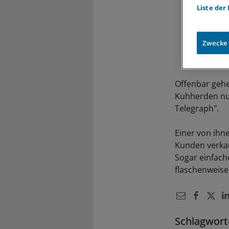
Liste der
Zwecke
Offenbar gehe
Kuhherden nur
Telegraph".
Einer von ihn
Kunden verkauf
Sogar einfache
flaschenweise
Schlagwort