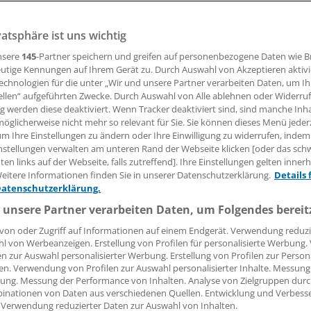
vatsphäre ist uns wichtig
09.05.2005, 08:00 Uhr
nsere
145
-Partner speichern und greifen auf personenbezogene Daten wie 
utige Kennungen auf Ihrem Gerät zu. Durch Auswahl von Akzeptieren aktivi
echnologien für die unter „Wir und unsere Partner verarbeiten Daten, um I
ellen“ aufgeführten Zwecke. Durch Auswahl von Alle ablehnen oder Widerruf
ht‘s" - so heißt es bei uns. In Indien, dem Land der heiligen
ng werden diese deaktiviert. Wenn Tracker deaktiviert sind, sind manche Inh
itt weiter: "Urin von der Kuh macht‘s". Denn Kuh-Urin zu tr
öglicherweise nicht mehr so relevant für Sie. Sie können dieses Menü jeder
um Ihre Einstellungen zu ändern oder Ihre Einwilligung zu widerrufen, indem
 Wunderheilmittel, berichtet die britische Online-Agentur "
nstellungen verwalten am unteren Rand der Webseite klicken [oder das sc
en links auf der Webseite, falls zutreffend]. Ihre Einstellungen gelten inner
öopathie-Experten aus Hyderabad empfehlen Kuh-Urin als
eitere Informationen finden Sie in unserer Datenschutzerklärung.
Details 
glichen Krankheiten. "Die meisten unserer Kunden sind Dia
Datenschutzerklärung.
n", so Balagopala Swamy, der Kuh-Urin verkauft.
 unsere Partner verarbeiten Daten, um Folgendes bereit
von oder Zugriff auf Informationen auf einem Endgerät. Verwendung reduzi
l von Werbeanzeigen. Erstellung von Profilen für personalisierte Werbung
en zur Auswahl personalisierter Werbung. Erstellung von Profilen zur Person
en. Verwendung von Profilen zur Auswahl personalisierter Inhalte. Messung
ung. Messung der Performance von Inhalten. Analyse von Zielgruppen durch
inationen von Daten aus verschiedenen Quellen. Entwicklung und Verbess
 Verwendung reduzierter Daten zur Auswahl von Inhalten.