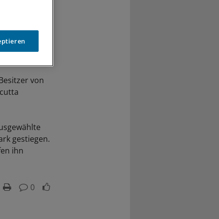
eptieren
Besitzer von
cutta
ausgewählte
ark gestiegen.
fen ihn
0