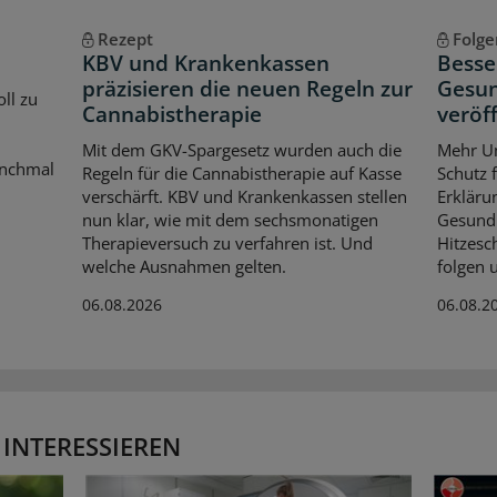
Rezept
Folge
KBV und Krankenkassen
Besse
präzisieren die neuen Regeln zur
Gesun
ll zu
Cannabistherapie
veröf
Mit dem GKV-Spargesetz wurden auch die
Mehr Um
anchmal
Regeln für die Cannabistherapie auf Kasse
Schutz 
verschärft. KBV und Krankenkassen stellen
Erkläru
nun klar, wie mit dem sechsmonatigen
Gesundh
Therapieversuch zu verfahren ist. Und
Hitzesc
welche Ausnahmen gelten.
folgen 
06.08.2026
06.08.2
 INTERESSIEREN