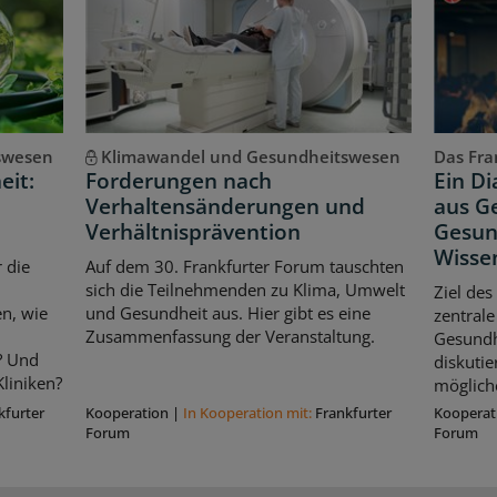
swesen
Klimawandel und Gesundheitswesen
Das Fran
eit:
Forderungen nach
Ein D
Verhaltensänderungen und
aus Ge
Verhältnisprävention
Gesun
Wisse
 die
Auf dem 30. Frankfurter Forum tauschten
sich die Teilnehmenden zu Klima, Umwelt
Ziel des
n, wie
und Gesundheit aus. Hier gibt es eine
zentrale
Zusammenfassung der Veranstaltung.
Gesundhe
? Und
diskuti
liniken?
möglich
kfurter
Kooperation
|
In Kooperation mit:
Frankfurter
Kooperat
Forum
Forum