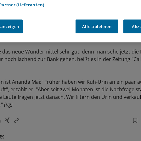
 Partner (Lieferanten)
 anzeigen
Alle ablehnen
Akz
 das neue Wundermittel sehr gut, denn man sehe jetzt die 
 noch lachend zur Bank gehen, heißt es in der Zeitung "Cal
en ist Ananda Mai: "Früher haben wir Kuh-Urin an ein paar 
t", erzählt er. "Aber seit zwei Monaten ist die Nachfrage st
 Leute fragen jetzt danach. Wir filtern den Urin und verkau
."
(ug)
e: