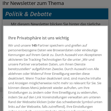
Ihr Newsletter zum Thema
Politik & Debatte
Mit diesem Newsletter blicken Sie hinter das tägliche
Geschehen in der Gesundheitspolitik. Mit Analysen,
Hintergründen und einem Blick auf Themen, die die Agenda
Ihre Privatsphäre ist uns wichtig
bestimmen.
Wir und unsere
145
-Partner speichern und greifen auf
personenbezogene Daten wie Browserdaten oder eindeutige
Kennungen auf Ihrem Gerät zu. Durch Auswahl von Akzeptieren
14-tägig, donnerstags
aktivieren Sie Tracking-Technologien für die unter „Wir und
unsere Partner verarbeiten Daten, um Ihnen Dienste
Zum Abonnieren bitte anmelden
bereitzustellen“ aufgeführten Zwecke. Durch Auswahl von Alle
ablehnen oder Widerruf Ihrer Einwilligung werden diese
deaktiviert. Wenn Tracker deaktiviert sind, sind manche Inhalte
und Anzeigen möglicherweise nicht mehr so relevant für Sie. Sie
können dieses Menü jederzeit wieder aufrufen, um Ihre
Einstellungen zu ändern oder Ihre Einwilligung zu widerrufen,
indem Sie auf den Link Voreinstellungen verwalten am unteren
Rand der Webseite klicken [oder das schwebende Symbol unten
MEHR ZUM THEMA
links auf der Webseite, falls zutreffend]. Ihre Einstellungen