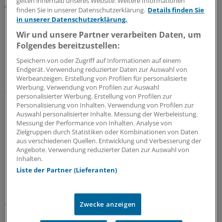
gelten innerhalb unseres Website. Weitere Informationen
Beitragssatzstabilisierungsgesetz
finden Sie in unserer Datenschutzerklärung.
Details finden Sie
GKV-Spargesetz tritt in Kraft: Welche Neuerungen
in unserer Datenschutzerklärung.
sofort greifen
Wir und unsere Partner verarbeiten Daten, um
Das umstrittene GKV-Spargesetz ist in Kraft getreten.
Folgendes bereitzustellen:
Das bedeutet auch, dass schon jetzt einige Regelungen
Speichern von oder Zugriff auf Informationen auf einem
der Arzneitherapie gelten – unter anderem das Aus der
Endgerät. Verwendung reduzierter Daten zur Auswahl von
Homöopathie auf Kosten der GKV.
Werbeanzeigen. Erstellung von Profilen für personalisierte
Werbung. Verwendung von Profilen zur Auswahl
03.08.2026
personalisierter Werbung. Erstellung von Profilen zur
Personalisierung von Inhalten. Verwendung von Profilen zur
Auswahl personalisierter Inhalte. Messung der Werbeleistung.
Messung der Performance von Inhalten. Analyse von
OECD-Studie
Zielgruppen durch Statistiken oder Kombinationen von Daten
Primärversorgung: Wie viel Steuerung und
aus verschiedenen Quellen. Entwicklung und Verbesserung der
Eigenbeteiligung sollen es denn sein?
Angebote. Verwendung reduzierter Daten zur Auswahl von
Inhalten.
Für das geplante Primärversorgungssystem in
Liste der Partner (Lieferanten)
Deutschland gibt es viele Erfahrungen im Ausland. Ein
Ratschlag an die Koalition und den designierten
Gesundheitsminister Carsten Linnemann lautet: Bitte
Zwecke anzeigen
viel Zeit für die Umsetzung mitbringen!