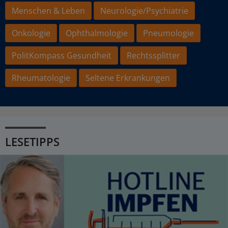
Menschen & Leben
Neurologie/Psychiatrie
Onkologie
Ophthalmologie
Pneumologie
PolitKompass Gesundheit
Rechtssplitter
Rheumatologie
Seltene Erkrankungen
LESETIPPS