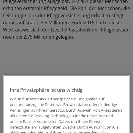
Pflegeversicherung ausgelöst. 747.457 dieser Menschen
erhalten erstmals Pflegegeld. Die Zahl der Menschen, die
Leistungen aus der Pflegeversicherung erhalten steigt
damit auf knapp 3,5 Millionen. Ende 2016 hatte dieser
Wert ausweislich der Geschäftsstatistik der Pflegekassen
noch bei 2,75 Millionen gelegen.
Ihre Privatsphäre ist uns wichtig
Wir und unsere
145
-Partner speichern und greifen auf
personenbezogene Daten wie Browserdaten oder eindeutige
Kennungen auf Ihrem Gerät zu. Durch Auswahl von Akzeptieren
aktivieren Sie Tracking-Technologien für die unter „Wir und
unsere Partner verarbeiten Daten, um Ihnen Dienste
bereitzustellen“ aufgeführten Zwecke. Durch Auswahl von Alle
Die Reformen seit 2014 gelten als eine der größten
ablehnen oder Widerruf Ihrer Einwilligung werden diese