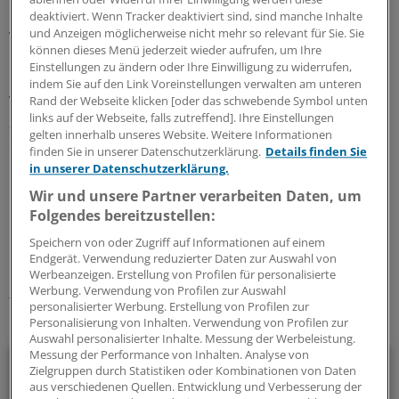
Reformen einer Sozialversicherung überhaupt. Die
deaktiviert. Wenn Tracker deaktiviert sind, sind manche Inhalte
und Anzeigen möglicherweise nicht mehr so relevant für Sie. Sie
Versicherten finanzieren sie mit einem Beitragsanstieg
können dieses Menü jederzeit wieder aufrufen, um Ihre
um 0,5 Prozent auf 2,55 Prozent sowie 2,8 Prozent für
Einstellungen zu ändern oder Ihre Einwilligung zu widerrufen,
Kinderlose. Damit fließen der Pflegeversicherung im
indem Sie auf den Link Voreinstellungen verwalten am unteren
Vergleich zu 2014 mehr als sechs Milliarden Euro im Jahr
Rand der Webseite klicken [oder das schwebende Symbol unten
links auf der Webseite, falls zutreffend]. Ihre Einstellungen
zusätzlich zu. Rund 1,2 Milliarden Euro davon werden in
gelten innerhalb unseres Website. Weitere Informationen
einem Vorsorgefonds angespart, der ab 2035
finden Sie in unserer Datenschutzerklärung.
Details finden Sie
Beitragserhöhungen dämpfen soll.
(af)
in unserer Datenschutzerklärung.
Wir und unsere Partner verarbeiten Daten, um
0
Folgendes bereitzustellen:
Speichern von oder Zugriff auf Informationen auf einem
Schlagworte:
Endgerät. Verwendung reduzierter Daten zur Auswahl von
Werbeanzeigen. Erstellung von Profilen für personalisierte
Pflege
Werbung. Verwendung von Profilen zur Auswahl
personalisierter Werbung. Erstellung von Profilen zur
Personalisierung von Inhalten. Verwendung von Profilen zur
Ihr Newsletter zum Thema
Auswahl personalisierter Inhalte. Messung der Werbeleistung.
Messung der Performance von Inhalten. Analyse von
Politik & Debatte
Zielgruppen durch Statistiken oder Kombinationen von Daten
aus verschiedenen Quellen. Entwicklung und Verbesserung der