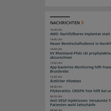
NACHRICHTEN
16:39 Uhr
AMD: Nachfüllbares Implantat statt
14:45 Uhr
Neuer Bereitschaftsdienst in Nordrh
14:44 Uhr
KV Rheinland-Pfalz rät prophylakti
abzurechnen
13:02 Uhr
App-basiertes Monitoring hilft Fra
Brustkrebs
12:43 Uhr
Ärztlicher Hitzehass
04:30 Uhr
Pilzkeratitis: CRISPR-Test hilft bei 
04:16 Uhr
Anti-VEGF-Injektionen: Versäumte 
Patienten wohl Sehschärfe
04:04 Uhr