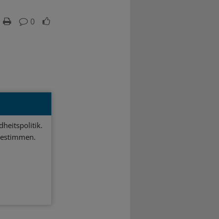
0
heitspolitik.
bestimmen.