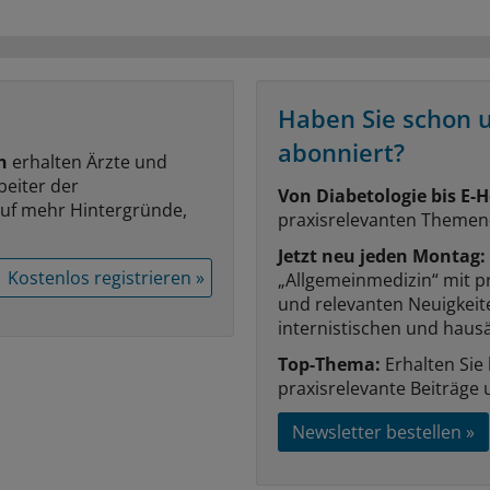
Haben Sie schon 
abonniert?
n
erhalten Ärzte und
beiter der
Von Diabetologie bis E-H
auf mehr Hintergründe,
praxisrelevanten Themen
Jetzt neu jeden Montag:
Kostenlos registrieren »
„Allgemeinmedizin“ mit p
und relevanten Neuigkei
internistischen und hausä
Top-Thema:
Erhalten Sie
praxisrelevante Beiträge 
Newsletter bestellen »