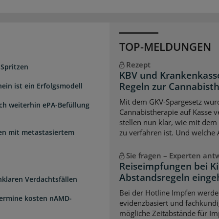
TOP-MELDUNGEN
Rezept
 Spritzen
KBV und Krankenkasse
Regeln zur Cannabist
ein ist ein Erfolgsmodell
Mit dem GKV-Spargesetz wurd
sch weiterhin ePA-Befüllung
Cannabistherapie auf Kasse v
stellen nun klar, wie mit de
uen mit metastasiertem
zu verfahren ist. Und welche
Sie fragen – Experten ant
Reiseimpfungen bei K
Abstandsregeln einge
unklaren Verdachtsfällen
Bei der Hotline Impfen werde
Termine kosten nAMD-
evidenzbasiert und fachkundi
mögliche Zeitabstände für Im