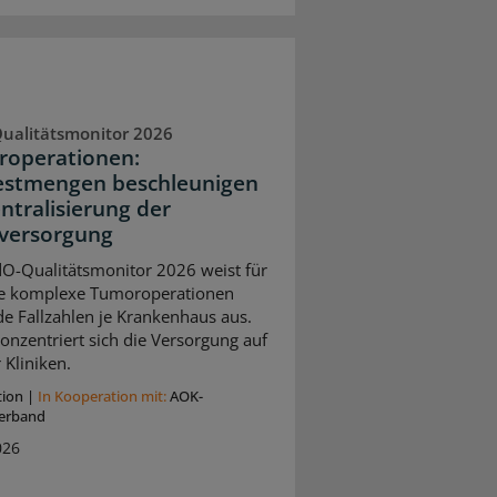
ualitätsmonitor 2026
operationen:
stmengen beschleunigen
entralisierung der
versorgung
O-Qualitätsmonitor 2026 weist für
e komplexe Tumoroperationen
de Fallzahlen je Krankenhaus aus.
onzentriert sich die Versorgung auf
 Kliniken.
tion
|
In Kooperation mit:
AOK-
erband
026