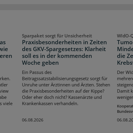
Sparpaket sorgt für Unsicherheit
WIdO-Q
as
Praxisbesonderheiten in Zeiten
Tumor
wie
des GKV-Spargesetzes: Klarheit
Minde
neren
soll es in der kommenden
die Z
Woche geben
Krebs
Ein Passus des
Der WId
rken.
Beitragssatzstabilisierungsgesetz sorgt für
mehrer
tler
Unruhe unter Ärztinnen und Ärzten. Stehen
steigen
rview
die Praxisbesonderheiten auf der Kippe?
Damit k
habe
Oder eher doch nicht? Kassenärzte und
weniger
s viele
Krankenkassen verhandeln.
Koopera
Bundesv
06.08.2026
06.08.2