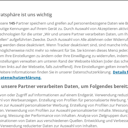
vatsphäre ist uns wichtig
orian Staeck
nsere
145
-Partner speichern und greifen auf personenbezogene Daten wie 
utige Kennungen auf Ihrem Gerät zu. Durch Auswahl von Akzeptieren aktivi
08.02.2017, 05:00 Uhr
echnologien für die unter „Wir und unsere Partner verarbeiten Daten, um I
ellen“ aufgeführten Zwecke. Durch Auswahl von Alle ablehnen oder Widerruf
ng werden diese deaktiviert. Wenn Tracker deaktiviert sind, sind manche Inh
öglicherweise nicht mehr so relevant für Sie. Sie können dieses Menü jeder
um Ihre Einstellungen zu ändern oder Ihre Einwilligung zu widerrufen, indem
den Euro haben GKV-Versicherte inzwischen an Beitragssch
nstellungen verwalten am unteren Rand der Webseite klicken [oder das sc
und 1,5 Milliarden Euro sind in den vergangenen zwölf Mon
en links auf der Webseite, falls zutreffend]. Ihre Einstellungen gelten inner
eitere Informationen finden Sie in unserer Datenschutzerklärung.
Details 
. Was tut die Regierung? Nichts. Sie ignoriert ein sozialpo
Datenschutzerklärung.
zugleich eine ordnungspolitische Großbaustelle ist: Die Zah
 unsere Partner verarbeiten Daten, um Folgendes bereit
n ist – politisch gewollt – im Kielwasser der "Agenda 2010" 
d Gutverdiener genauso wie Menschen mit Einkommen nah
von oder Zugriff auf Informationen auf einem Endgerät. Verwendung reduzi
l von Werbeanzeigen. Erstellung von Profilen für personalisierte Werbung
 nur, dass sie auf eigene Rechnung arbeiten.
en zur Auswahl personalisierter Werbung. Erstellung von Profilen zur Person
en. Verwendung von Profilen zur Auswahl personalisierter Inhalte. Messung
esetzlichen Krankenversicherung lebt die alte Bismarck-Welt
ung. Messung der Performance von Inhalten. Analyse von Zielgruppen durch
inationen von Daten aus verschiedenen Quellen. Entwicklung und Verbess
rde bereits die überkommene Unterscheidung von Arbeiter
 Verwendung reduzierter Daten zur Auswahl von Inhalten.