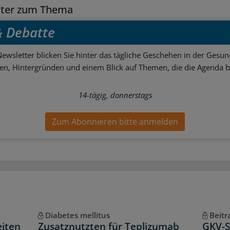
tter zum Thema
 & Debatte
ewsletter blicken Sie hinter das tägliche Geschehen in der Gesund
sen, Hintergründen und einem Blick auf Themen, die die Agenda 
14-tägig, donnerstags
Zum Abonnieren bitte anmelden
Diabetes mellitus
Beitr
eiten
Zusatznutzten für Teplizumab
GKV-Sp