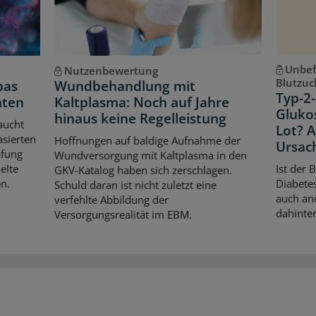
Unbef
Nutzenbewertung
Blutzuc
pas
Wundbehandlung mit
Typ-2-
hten
Kaltplasma: Noch auf Jahre
Gluko
hinaus keine Regelleistung
aucht
Lot? 
asierten
Hoffnungen auf baldige Aufnahme der
Ursac
pfung
Wundversorgung mit Kaltplasma in den
elte
Ist der 
GKV-Katalog haben sich zerschlagen.
n.
Diabetes
Schuld daran ist nicht zuletzt eine
auch an
verfehlte Abbildung der
dahinter
Versorgungsrealität im EBM.