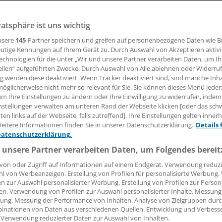
vatsphäre ist uns wichtig
20.06.2008, 17:43 Uhr
nsere
145
-Partner speichern und greifen auf personenbezogene Daten wie 
utige Kennungen auf Ihrem Gerät zu. Durch Auswahl von Akzeptieren aktivi
echnologien für die unter „Wir und unsere Partner verarbeiten Daten, um I
ellen“ aufgeführten Zwecke. Durch Auswahl von Alle ablehnen oder Widerruf
 Die Berliner Senatsgesundheitsverwaltung unterstützt die 
ng werden diese deaktiviert. Wenn Tracker deaktiviert sind, sind manche Inh
öglicherweise nicht mehr so relevant für Sie. Sie können dieses Menü jeder
tiative Bayerns und Sachsens zum Versandhandel mit Arzne
um Ihre Einstellungen zu ändern oder Ihre Einwilligung zu widerrufen, indem
e Erlaubnis für den Versand verschreibungspflichtiger Medi
nstellungen verwalten am unteren Rand der Webseite klicken [oder das sc
men werden.
en links auf der Webseite, falls zutreffend]. Ihre Einstellungen gelten inner
eitere Informationen finden Sie in unserer Datenschutzerklärung.
Details 
Datenschutzerklärung.
dheitsstaatssekretär Benjamin-Immanuel Hoff: "Bei der Beu
s müssen die Qualität und Sicherheit der Arzneimittelver
 unsere Partner verarbeiten Daten, um Folgendes bereit
utz der Patienten im Vordergrund stehen."
von oder Zugriff auf Informationen auf einem Endgerät. Verwendung reduzi
l von Werbeanzeigen. Erstellung von Profilen für personalisierte Werbung
en zur Auswahl personalisierter Werbung. Erstellung von Profilen zur Person
en. Verwendung von Profilen zur Auswahl personalisierter Inhalte. Messung
ung. Messung der Performance von Inhalten. Analyse von Zielgruppen durch
inationen von Daten aus verschiedenen Quellen. Entwicklung und Verbess
 Verwendung reduzierter Daten zur Auswahl von Inhalten.