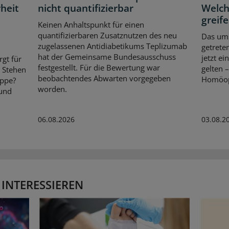
heit
nicht quantifizierbar
Welch
greif
Keinen Anhaltspunkt für einen
quantifizierbaren Zusatznutzen des neu
Das ums
zugelassenen Antidiabetikums Teplizumab
getrete
hat der Gemeinsame Bundesausschuss
jetzt e
rgt für
festgestellt. Für die Bewertung war
gelten 
. Stehen
beobachtendes Abwarten vorgegeben
Homöopa
ippe?
worden.
 und
06.08.2026
03.08.2
 INTERESSIEREN