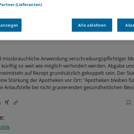
 Partner (Lieferanten)
 anzeigen
Alle ablehnen
Akz
d missbräuchliche Anwendung verschreibungspflichtiger M
künftig so weit wie möglich verhindert werden. Abgabe un
zneimitteln auf Rezept grundsätzlich gekoppelt sein. Der St
eine Stärkung der Apotheken vor Ort: "Apotheken bleiben für
te Anlaufstelle bei nicht gravierenden gesundheitlichen Be
e:
litik