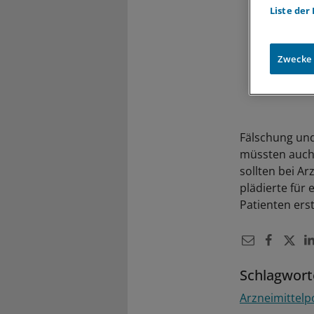
Liste der
Zwecke
Fälschung un
müssten auch 
sollten bei Ar
plädierte für 
Patienten ers
Schlagwort
Arzneimittelpo