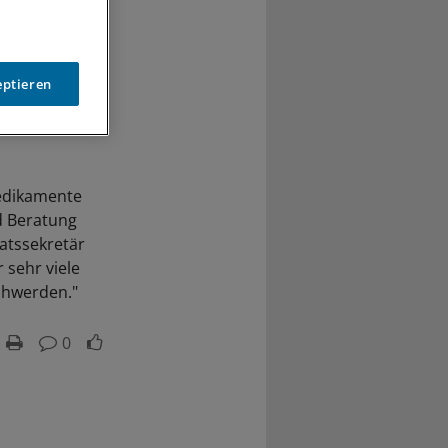
eptieren
edikamente
d Beratung
aatssekretär
 sehr viele
schwerden."
0