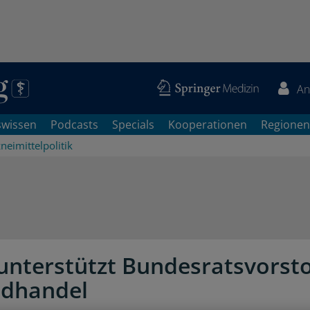
An
swissen
Podcasts
Specials
Kooperationen
Regionen
neimittelpolitik
 unterstützt Bundesratsvorst
ndhandel