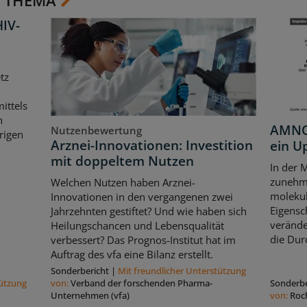
HIV-
tz
ittels
n
AMNOG
Nutzenbewertung
rigen
Arznei-Innovationen: Investition
ein U
mit doppeltem Nutzen
In der 
zunehme
Welchen Nutzen haben Arznei-
moleku
Innovationen in den vergangenen zwei
Eigensc
Jahrzehnten gestiftet? Und wie haben sich
verände
Heilungschancen und Lebensqualität
die Dur
verbessert? Das Prognos-Institut hat im
Auftrag des vfa eine Bilanz erstellt.
Sonderbericht
|
Mit freundlicher Unterstützung
tützung
von:
Verband der forschenden Pharma-
Sonderbe
Unternehmen (vfa)
von:
Roc