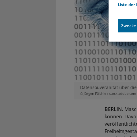
Liste der
Zwecke
Datensouveränitat über die
© Jürgen Fälchle / stock.adobe.com
BERLIN.
Masch
können. Davon
veröffentlich
Freiheitsgesta