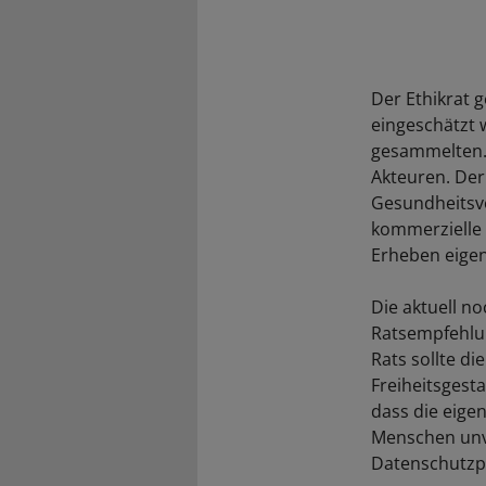
Der Ethikrat 
eingeschätzt 
gesammelten.
Akteuren. Der
Gesundheitsve
kommerzielle 
Erheben eige
Die aktuell n
Ratsempfehlun
Rats sollte d
Freiheitsgest
dass die eige
Menschen unve
Datenschutzpr