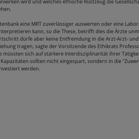
einwirken wird und welches ethische Rüstzeug die Gesellscha
ehen.
enbank eine MRT zuverlässiger auswerten oder eine Labor
interpretieren kann, so die These, betrifft dies die Ärzte unm
tschritt dürfe aber keine Entfremdung in die Arzt-Arzt- und 
iehung tragen, sagte der Vorsitzende des Ethikrats Profess
 müssten sich auf stärkere Interdisziplinarität ihrer Tätigkei
Kapazitäten sollten nicht eingespart, sondern in die "Zuw
investiert werden.