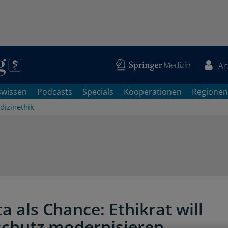
An
swissen
Podcasts
Specials
Kooperationen
Regionen
dizinethik
z
a als Chance: Ethikrat will
chutz modernisieren