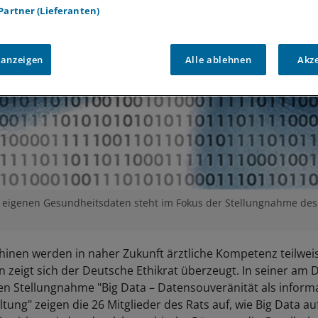
 Partner (Lieferanten)
 anzeigen
Alle ablehnen
Akz
 eigenen Gesundheitsdaten steht im Fokus der Stellungnahme des 
inen werden in naher Zukunft ärztliche Kompetenz teilwei
 zeigt sich der Deutsche Ethikrat überzeugt. In seiner am
ten Stellungnahme "Big Data – Datensouveränität als informa
ltung" zeigen die 26 Mitglieder des Rats auf, wie Big Data au