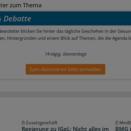
tter zum Thema
 & Debatte
ewsletter blicken Sie hinter das tägliche Geschehen in der Gesund
sen, Hintergründen und einem Blick auf Themen, die die Agenda 
14-tägig, donnerstags
Zum Abonnieren bitte anmelden
Zusatzgeschäft
MedE
Regierung zu IGeL: Nicht alles im
BMG i