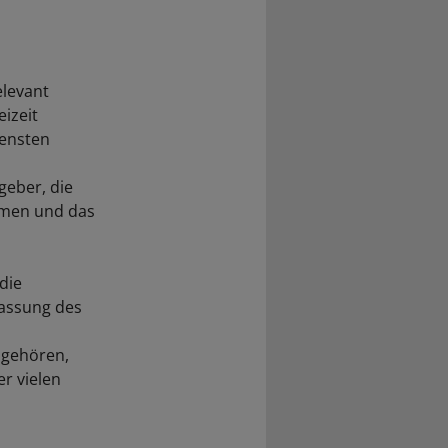
elevant
izeit
densten
geber, die
rmen und das
die
fassung des
 gehören,
r vielen