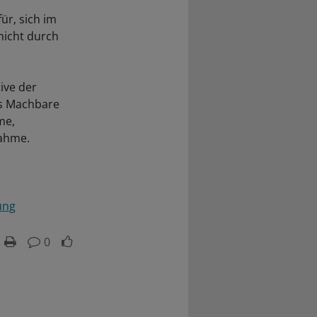
r, sich im
nicht durch
tive der
as Machbare
me,
nahme.
ung
0