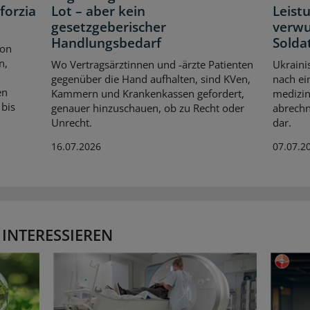
forzia
Lot – aber kein
Leist
gesetzgeberischer
verwu
Handlungsbedarf
Solda
ion
n,
Wo Vertragsärztinnen und -ärzte Patienten
Ukraini
gegenüber die Hand aufhalten, sind KVen,
nach ei
en
Kammern und Krankenkassen gefordert,
medizin
 bis
genauer hinzuschauen, ob zu Recht oder
abrechn
Unrecht.
dar.
16.07.2026
07.07.2
 INTERESSIEREN