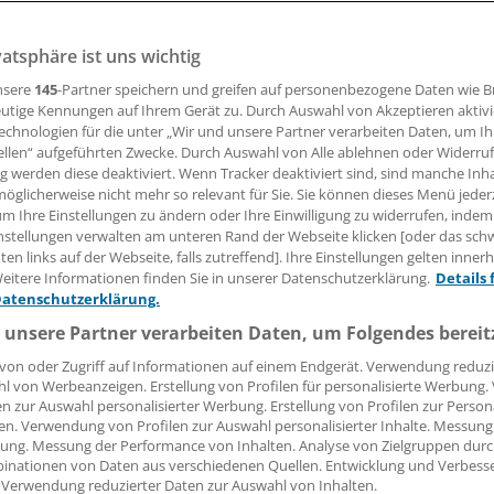
vatsphäre ist uns wichtig
engen verändern das Gesundheitswesen. Der Ethikrat wid
forderung für Ärzte und Patienten.
nsere
145
-Partner speichern und greifen auf personenbezogene Daten wie 
utige Kennungen auf Ihrem Gerät zu. Durch Auswahl von Akzeptieren aktivi
echnologien für die unter „Wir und unsere Partner verarbeiten Daten, um I
ellen“ aufgeführten Zwecke. Durch Auswahl von Alle ablehnen oder Widerruf
ng werden diese deaktiviert. Wenn Tracker deaktiviert sind, sind manche Inh
nno Fricke
öglicherweise nicht mehr so relevant für Sie. Sie können dieses Menü jeder
um Ihre Einstellungen zu ändern oder Ihre Einwilligung zu widerrufen, indem
01.12.2017, 06:19 Uhr
nstellungen verwalten am unteren Rand der Webseite klicken [oder das sc
en links auf der Webseite, falls zutreffend]. Ihre Einstellungen gelten inner
eitere Informationen finden Sie in unserer Datenschutzerklärung.
Details 
Datenschutzerklärung.
 unsere Partner verarbeiten Daten, um Folgendes bereit
von oder Zugriff auf Informationen auf einem Endgerät. Verwendung reduzi
l von Werbeanzeigen. Erstellung von Profilen für personalisierte Werbung
en zur Auswahl personalisierter Werbung. Erstellung von Profilen zur Person
en. Verwendung von Profilen zur Auswahl personalisierter Inhalte. Messung
ung. Messung der Performance von Inhalten. Analyse von Zielgruppen durch
inationen von Daten aus verschiedenen Quellen. Entwicklung und Verbess
 Verwendung reduzierter Daten zur Auswahl von Inhalten.