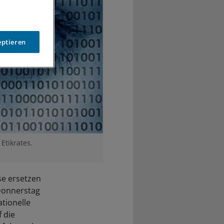
eptieren
Etikrates.
se ersetzen
 Donnerstag
tionelle
f die