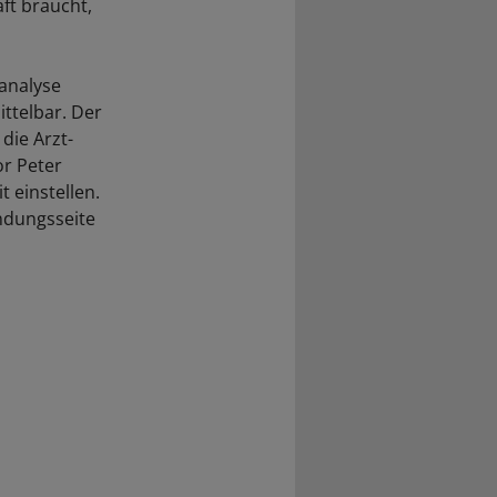
ft braucht,
analyse
ittelbar. Der
die Arzt-
or Peter
t einstellen.
endungsseite