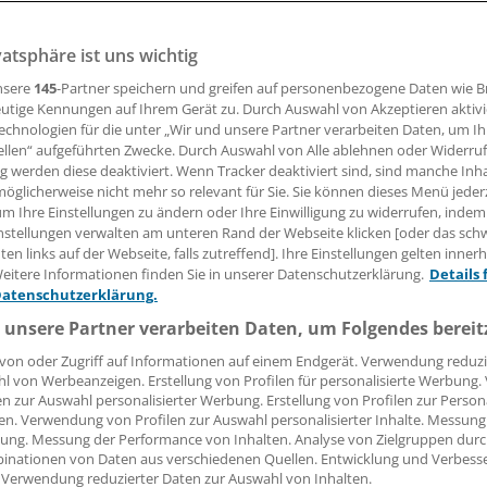
vatsphäre ist uns wichtig
18.02.2016, 15:10 Uhr
nsere
145
-Partner speichern und greifen auf personenbezogene Daten wie 
utige Kennungen auf Ihrem Gerät zu. Durch Auswahl von Akzeptieren aktivi
echnologien für die unter „Wir und unsere Partner verarbeiten Daten, um I
ellen“ aufgeführten Zwecke. Durch Auswahl von Alle ablehnen oder Widerruf
Masterplan 2020"
zur Reform des Medizinstudiums in Deut
ng werden diese deaktiviert. Wenn Tracker deaktiviert sind, sind manche Inh
zt werden. Das fordert der Berichterstatter für Gesundhei
öglicherweise nicht mehr so relevant für Sie. Sie können dieses Menü jeder
um Ihre Einstellungen zu ändern oder Ihre Einwilligung zu widerrufen, indem
tswirtschaft der CDU/CSU-Bundestagsfraktion Tino Sorge.
nstellungen verwalten am unteren Rand der Webseite klicken [oder das sc
en links auf der Webseite, falls zutreffend]. Ihre Einstellungen gelten inner
tungen waren langwierig und umfangreich. Jetzt kommt es d
eitere Informationen finden Sie in unserer Datenschutzerklärung.
Details 
en guten Vorschläge auch gemeinsam beschlossen und dan
Datenschutzerklärung.
n umgesetzt werden", sagte der Magdeburger Bundestags
 unsere Partner verarbeiten Daten, um Folgendes bereit
chließenden Tagung der zuständigen Bund-Länder-Arbeitsg
von oder Zugriff auf Informationen auf einem Endgerät. Verwendung reduzi
ar.
l von Werbeanzeigen. Erstellung von Profilen für personalisierte Werbung
en zur Auswahl personalisierter Werbung. Erstellung von Profilen zur Person
en. Verwendung von Profilen zur Auswahl personalisierter Inhalte. Messung
ung. Messung der Performance von Inhalten. Analyse von Zielgruppen durch
inationen von Daten aus verschiedenen Quellen. Entwicklung und Verbess
 Verwendung reduzierter Daten zur Auswahl von Inhalten.