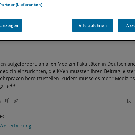
 Partner (Lieferanten)
 anzeigen
Alle ablehnen
Akz
ien aufgefordert, an allen Medizin-Fakultäten in Deutschlan
medizin einzurichten, die KVen müssten ihren Beitrag leiste
ehrpraxen bereitzustellen. Zudem müsse es mehr Medizins
ge.
(eb)
e:
Weiterbildung