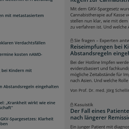
Mit dem GKV-Spargesetz wurd
Cannabistherapie auf Kasse v
uen mit metastasiertem
stellen nun klar, wie mit de
zu verfahren ist. Und welche
Sie fragen – Experten ant
unklaren Verdachtsfällen
Reiseimpfungen bei K
Abstandsregeln einge
Termine kosten nAMD-
Bei der Hotline Impfen werde
evidenzbasiert und fachkundi
 bei Kindern mit
mögliche Zeitabstände für Im
nach Asien. Und welche Rolle s
n Abstandsregeln eingehalten
Von Prof. Dr. med. Jörg Schelli
l: „Krankheit wirkt wie eine
Kasuistik
schaft“
Der Fall eines Patien
nach längerer Remiss
 GKV-Spargesetzes: Klarheit
eben
Ein junger Patient mit diagnos