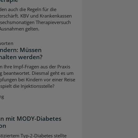
en auch die Regeln für die
erschärft. KBV und Krankenkassen
m sechsmonatigen Therapieversuch
 Ausnahmen gelten.
worten
indern: Müssen
halten werden?
n Ihre Impf-Fragen aus der Praxis
g beantwortet. Diesmal geht es um
pfungen bei Kindern vor einer Reise
pielt die Injektionsstelle?
ng
ten mit MODY-Diabetes
ion
tiziertem Typ-2-Diabetes stellte