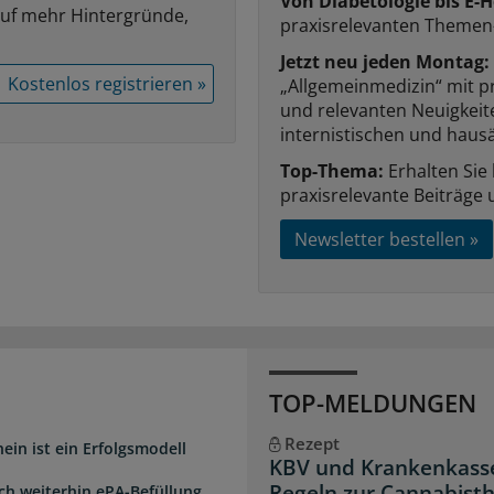
Von Diabetologie bis E-H
auf mehr Hintergründe,
praxisrelevanten Themen
Jetzt neu jeden Montag:
Kostenlos registrieren »
„Allgemeinmedizin“ mit p
und relevanten Neuigkei
internistischen und hausä
Top-Thema:
Erhalten Sie
praxisrelevante Beiträge 
Newsletter bestellen »
TOP-MELDUNGEN
Rezept
ein ist ein Erfolgsmodell
KBV und Krankenkasse
Regeln zur Cannabist
sch weiterhin ePA-Befüllung