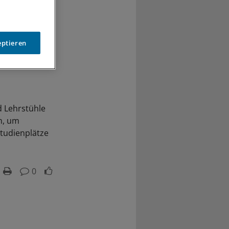
eptieren
d Lehrstühle
n, um
tudienplätze
0