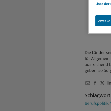
Liste der
Zwecke
Die Länder se
für Allgemein
ausreichend L
geben, so Sor
Schlagwort
Berufspolitik