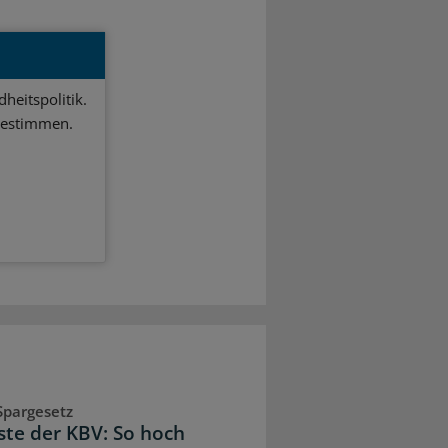
heitspolitik.
bestimmen.
Spargesetz
iste der KBV: So hoch