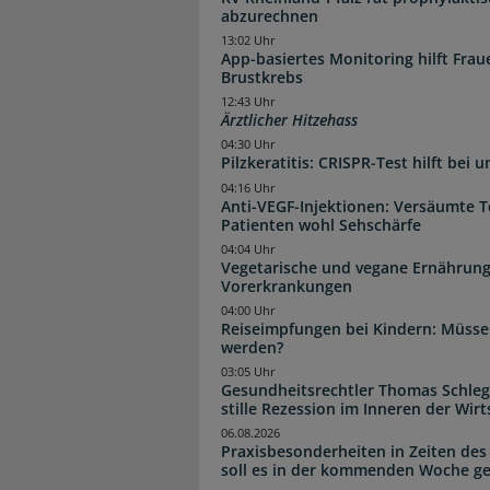
abzurechnen
13:02 Uhr
App-basiertes Monitoring hilft Fra
Brustkrebs
12:43 Uhr
Ärztlicher Hitzehass
04:30 Uhr
Pilzkeratitis: CRISPR-Test hilft bei 
04:16 Uhr
Anti-VEGF-Injektionen: Versäumte 
Patienten wohl Sehschärfe
04:04 Uhr
Vegetarische und vegane Ernährung
Vorerkrankungen
04:00 Uhr
Reiseimpfungen bei Kindern: Müsse
werden?
03:05 Uhr
Gesundheitsrechtler Thomas Schlege
stille Rezession im Inneren der Wirt
06.08.2026
Praxisbesonderheiten in Zeiten des
soll es in der kommenden Woche g