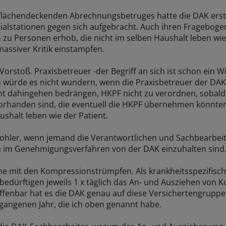
flächendeckenden Abrechnungsbetruges hatte die DAK erst
ialstationen gegen sich aufgebracht. Auch ihren Fragebogen
 zu Personen erhob, die nicht im selben Haushalt leben wi
assiver Kritik einstampfen.
orstoß. Praxisbetreuer -der Begriff an sich ist schon ein Wit
würde es nicht wundern, wenn die Praxisbetreuer der DAK 
cht dahingehen bedrängen, HKPF nicht zu verordnen, sobald
orhanden sind, die eventuell die HKPF übernehmen könnte
ushalt leben wie der Patient.
wohler, wenn jemand die Verantwortlichen und Sachbearbei
 im Genehmigungsverfahren von der DAK einzuhalten sind
he mit den Kompressionstrümpfen. Als krankheitsspezifi
gebedürftigen jeweils 1 x täglich das An- und Ausziehen von
ffenbar hat es die DAK genau auf diese Versichertengruppe
gangenen Jahr, die ich oben genannt habe.