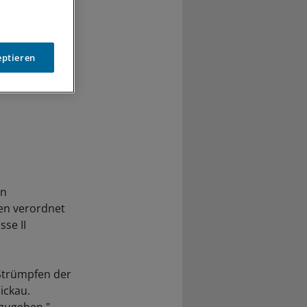
eptieren
on
en verordnet
se II
Strümpfen der
ickau.