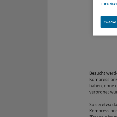
Liste der
Zwecke
Besucht werde
Kompressionss
haben, ohne d
verordnet wu
So sei etwa d
Kompressionskl