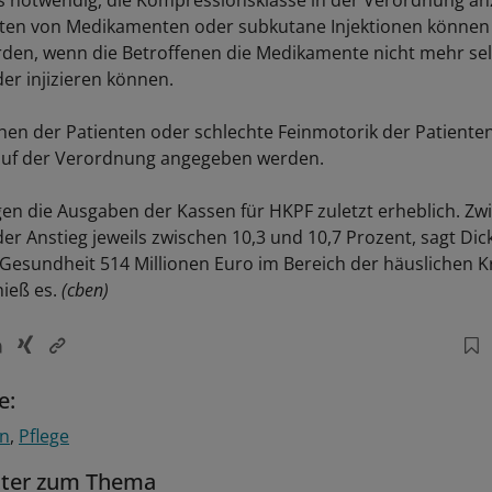
es notwendig, die Kompressionsklasse in der Verordnung a
hten von Medikamenten oder subkutane Injektionen können
den, wenn die Betroffenen die Medikamente nicht mehr sel
r injizieren können.
hen der Patienten oder schlechte Feinmotorik der Patiente
uf der Verordnung angegeben werden.
gen die Ausgaben der Kassen für HKPF zuletzt erheblich. Zw
er Anstieg jeweils zwischen 10,3 und 10,7 Prozent, sagt Dic
Gesundheit 514 Millionen Euro im Bereich der häuslichen 
ieß es.
(cben)
e:
en
Pflege
tter zum Thema