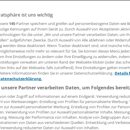
zten, deren Verordnungen deutlich über dem Durchschnitt l
eten.
vatsphäre ist uns wichtig
nsere
145
-Partner speichern und greifen auf personenbezogene Daten wie 
utige Kennungen auf Ihrem Gerät zu. Durch Auswahl von Akzeptieren aktivi
18.01.2016, 13:17 Uhr
echnologien für die unter „Wir und unsere Partner verarbeiten Daten, um I
ellen“ aufgeführten Zwecke. Durch Auswahl von Alle ablehnen oder Widerruf
ng werden diese deaktiviert. Wenn Tracker deaktiviert sind, sind manche Inh
öglicherweise nicht mehr so relevant für Sie. Sie können dieses Menü jeder
um Ihre Einstellungen zu ändern oder Ihre Einwilligung zu widerrufen, indem
nstellungen verwalten am unteren Rand der Webseite klicken [oder das sc
 dem heutigen Montag will die DAK Gesundheit 8850 Allge
en links auf der Webseite, falls zutreffend]. Ihre Einstellungen gelten inner
en in ganz Deutschland durch Praxisbetreuer aufsuchen lass
eitere Informationen finden Sie in unserer Datenschutzerklärung.
Details 
assenen Ärzten anbieten, sich bei der Verordnung von häus
Datenschutzerklärung.
 (HKPF) beraten zu lassen. Das bestätigt Helge Dickau, Spr
 unsere Partner verarbeiten Daten, um Folgendes bereit
tung".
von oder Zugriff auf Informationen auf einem Endgerät. Verwendung reduzi
l von Werbeanzeigen. Erstellung von Profilen für personalisierte Werbung
n sollen alle Praxen, die bei Verordnungen von häuslicher
en zur Auswahl personalisierter Werbung. Erstellung von Profilen zur Person
sicherten um 25 Prozent oder mehr über dem DAK-Schnitt 
en. Verwendung von Profilen zur Auswahl personalisierter Inhalte. Messung
ung. Messung der Performance von Inhalten. Analyse von Zielgruppen durch
 als 1000 Euro Kosten pro Fall verursachen.
inationen von Daten aus verschiedenen Quellen. Entwicklung und Verbess
 Verwendung reduzierter Daten zur Auswahl von Inhalten.