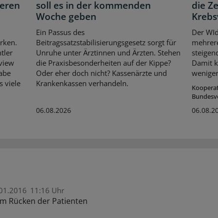
neren
soll es in der kommenden
die Z
Woche geben
Krebs
Ein Passus des
Der WId
rken.
Beitragssatzstabilisierungsgesetz sorgt für
mehrer
tler
Unruhe unter Ärztinnen und Ärzten. Stehen
steigen
rview
die Praxisbesonderheiten auf der Kippe?
Damit k
habe
Oder eher doch nicht? Kassenärzte und
weniger
s viele
Krankenkassen verhandeln.
Koopera
Bundesv
06.08.2026
06.08.2
01.2016
11:16 Uhr
m Rücken der Patienten