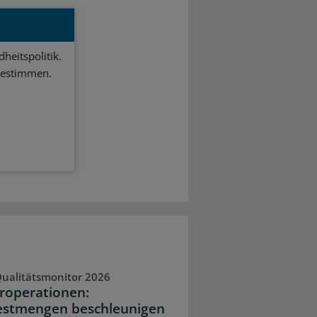
heitspolitik.
bestimmen.
ualitätsmonitor 2026
operationen:
stmengen beschleunigen