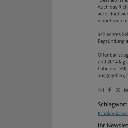
"Deshalb ist 
Auch das Ric
verordnet wer
einnehmen ode
Schlechtes Se
Begründung a
Offenbar stie
und 2014 lag d
habe die DAK 
ausgegeben, h
Schlagwort
Krankenkass
Ihr Newsle