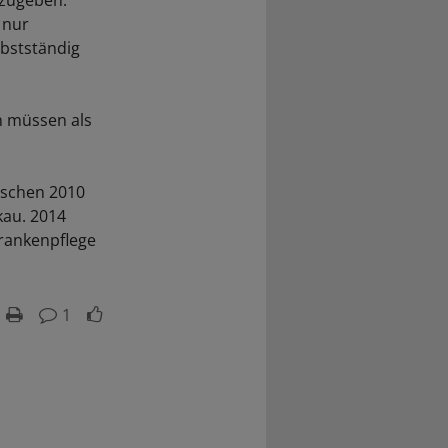
nzugeben."
 nur
bstständig
n müssen als
ischen 2010
kau. 2014
Krankenpflege
1