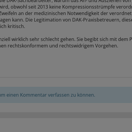
h die DAK-Sachbearbeiter, warum das An- und Ausziehen v
 wird, obwohl seit 2013 keine Kompressionsstrümpfe verord
 Zweifeln an der medizinischen Notwendigkeit der verordn
agen kann. Die Legitimation von DAK-Praxisbetreuern, die
ch kritisch.
ziell wirklich sehr schlecht gehen. Sie begibt sich mit dem
hen rechtskonformem und rechtswidrigem Vorgehen.
 um einen Kommentar verfassen zu können.