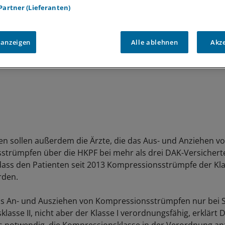
 Partner (Lieferanten)
 anzeigen
Alle ablehnen
Akz
n sollen außerdem die Ärzte, die das Aus- und Anziehen v
trümpfen über die HKPF bei mehr als drei DAK-Versichert
ass den Patienten seit 2013 Kompressionsstrümpfe der Klas
rden.
as An- und Ausziehen von Kompressionsstrümpfen nur bei 
asse II, nicht aber der Klasse I verordnungsfähig, erklärt D